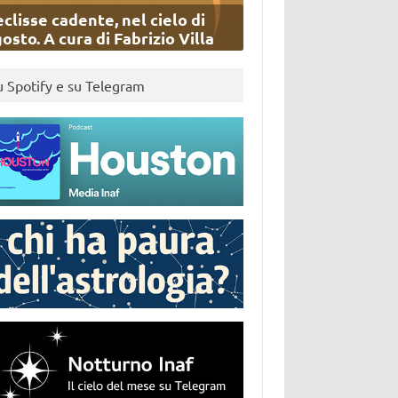
eclisse cadente, nel cielo di
osto. A cura di Fabrizio Villa
u Spotify e su Telegram