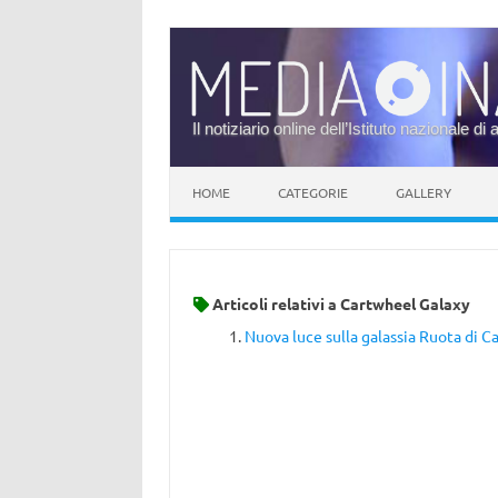
Il notiziario online dell’Istituto nazionale di 
Vai al contenuto
HOME
CATEGORIE
GALLERY
Articoli relativi a
Cartwheel Galaxy
Nuova luce sulla galassia Ruota di C