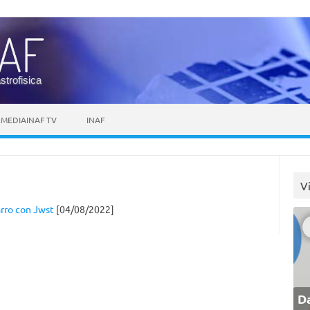
astrofisica
MEDIAINAF TV
INAF
V
arro con Jwst
[04/08/2022]
Da