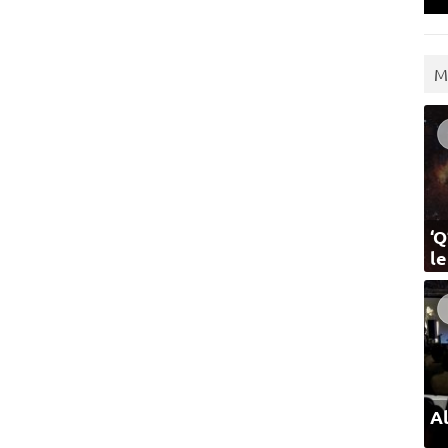
M
‘Q
l
Al