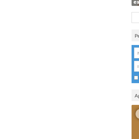
e
Rice
per:
P
A