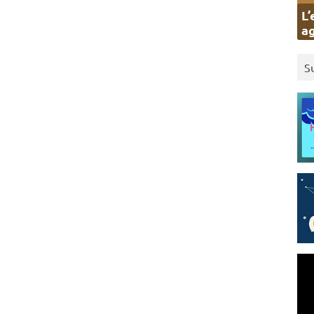
L’
ag
S