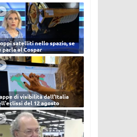
oppi satelliti nello spazio, se
 parla al Cospar
ppe di visibilità dall’Italia
ll'eclissi del 12 agosto