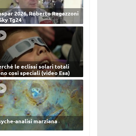
ospar 2026, Roberto Ragazzoni
 Sky Tg24
rché le eclissi solari totali
no così speciali (video Esa)
syche-analisi marziana