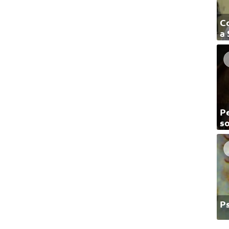
C
a
Pe
so
P