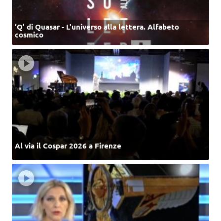
‘Q’ di Quasar - L'universo alla lettera. Alfabeto
cosmico
Al via il Cospar 2026 a Firenze