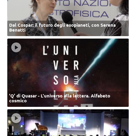
Dal Cospar: il futuro degli esopianeti, con Serena
Benatti
‘Q’ di Quasar - L'universo alla lettera. Alfabeto
cosmico