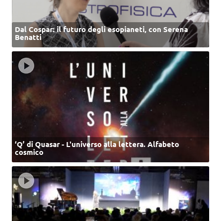
Dal Cospar: il futuro degli esopianeti, con Serena
Benatti
‘Q’ di Quasar - L'universo alla lettera. Alfabeto
cosmico