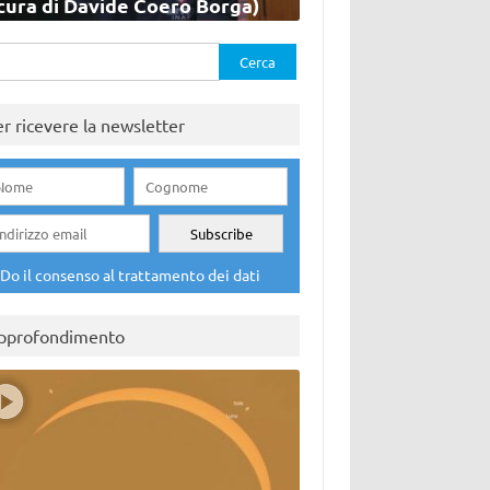
cura di Davide Coero Borga)
rca
er ricevere la newsletter
Do il consenso al trattamento dei dati
pprofondimento