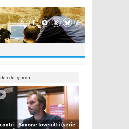
ideo del giorno
contri - Simone Iovenitti (serie