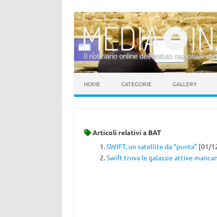
Il notiziario online dell’Istituto nazionale di 
Vai al contenuto
HOME
CATEGORIE
GALLERY
Articoli relativi a
BAT
SWIFT, un satellite da “punta”
[01/1
Swift trova le galassie attive mancan