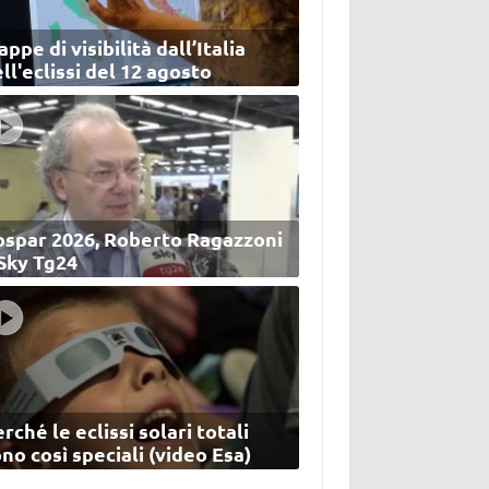
ppe di visibilità dall’Italia
ll'eclissi del 12 agosto
ospar 2026, Roberto Ragazzoni
 Sky Tg24
rché le eclissi solari totali
no così speciali (video Esa)