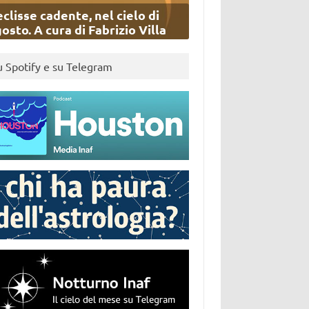
eclisse cadente, nel cielo di
osto. A cura di Fabrizio Villa
u Spotify e su Telegram