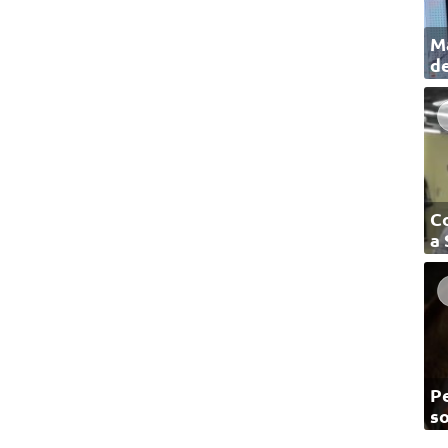
Ma
de
C
a
Pe
so