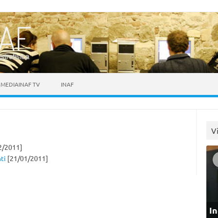
astrofisica
MEDIAINAF TV
INAF
V
2/2011]
ti
[21/01/2011]
In