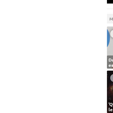
M
Da
e
‘Q
l