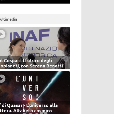
ultimedia
l Cospar: il futuro degli
sopianeti, con Serena Benatti
’ di Quasar - L'universo alla
ettera. Alfabeto cosmico