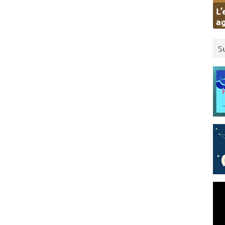
L’
ag
S