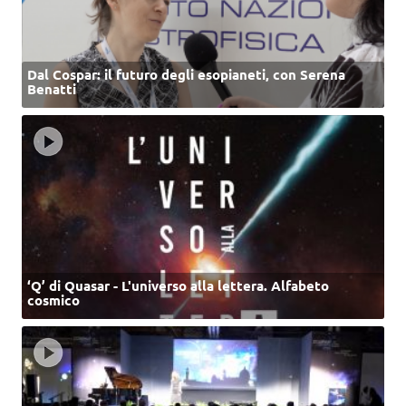
Dal Cospar: il futuro degli esopianeti, con Serena
Benatti
‘Q’ di Quasar - L'universo alla lettera. Alfabeto
cosmico