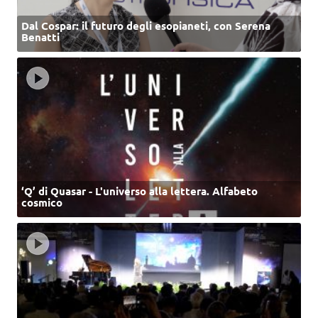
Dal Cospar: il futuro degli esopianeti, con Serena
Benatti
‘Q’ di Quasar - L'universo alla lettera. Alfabeto
cosmico