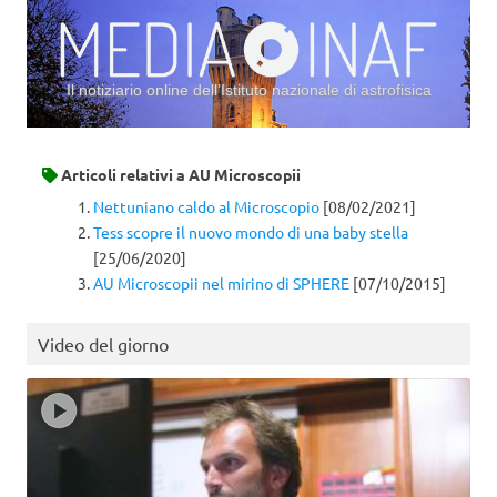
Il notiziario online dell’Istituto nazionale di astrofisica
Vai al contenuto
Articoli relativi a
AU Microscopii
Nettuniano caldo al Microscopio
[08/02/2021]
Tess scopre il nuovo mondo di una baby stella
[25/06/2020]
AU Microscopii nel mirino di SPHERE
[07/10/2015]
Video del giorno