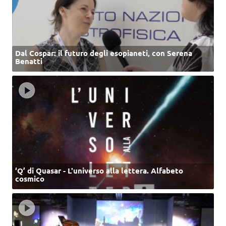
Dal Cospar: il futuro degli esopianeti, con Serena
Benatti
‘Q’ di Quasar - L'universo alla lettera. Alfabeto
cosmico