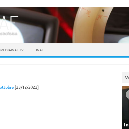
astrofisica
MEDIAINAF TV
INAF
V
 ottobre
[23/12/2022]
In