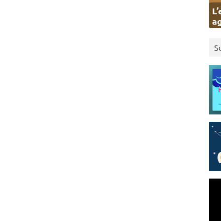
L’
ag
S