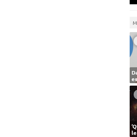
M
Da
e
‘Q
l