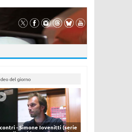
ideo del giorno
contri - Simone Iovenitti (serie