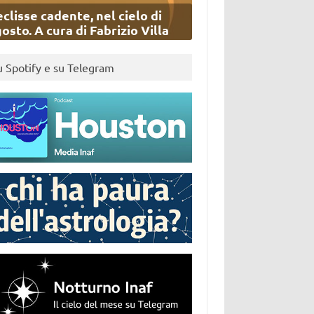
eclisse cadente, nel cielo di
osto. A cura di Fabrizio Villa
u Spotify e su Telegram