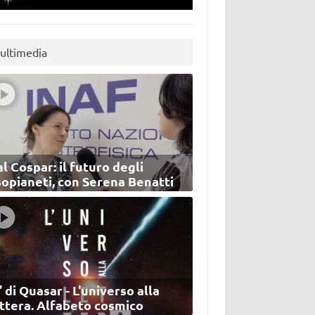
ultimedia
l Cospar: il futuro degli
sopianeti, con Serena Benatti
’ di Quasar - L'universo alla
ettera. Alfabeto cosmico