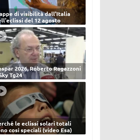
ppe di visibilità dall’Italia
ll'eclissi del 12 agosto
ospar 2026, Roberto Ragazzoni
 Sky Tg24
rché le eclissi solari totali
no così speciali (video Esa)