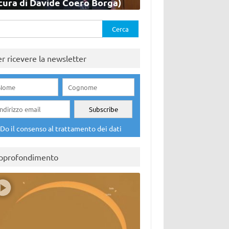
cura di Davide Coero Borga)
rca
er ricevere la newsletter
Do il consenso al trattamento dei dati
pprofondimento