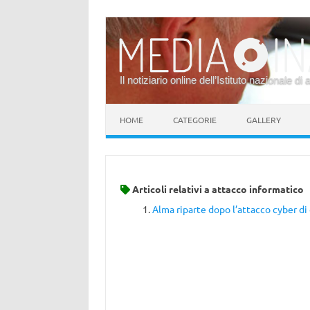
Il notiziario online dell’Istituto nazionale di 
Vai al contenuto
HOME
CATEGORIE
GALLERY
Articoli relativi a
attacco informatico
Alma riparte dopo l’attacco cyber di