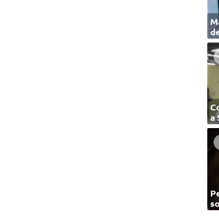
Ma
de
C
a
Pe
so