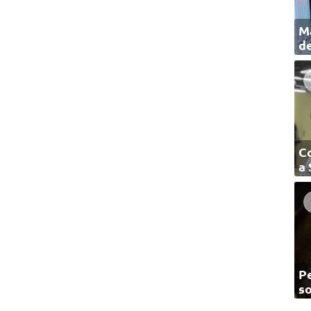
Ma
de
C
a
Pe
so