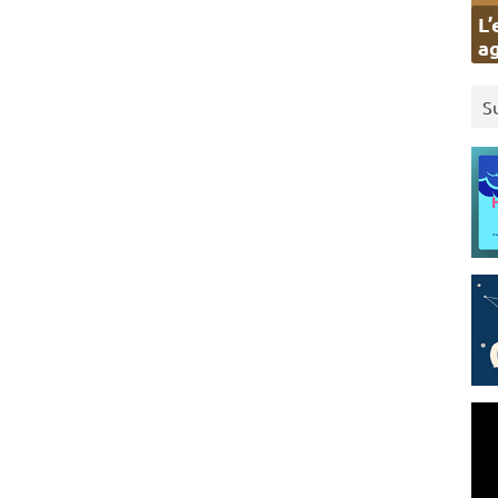
L’
ag
S