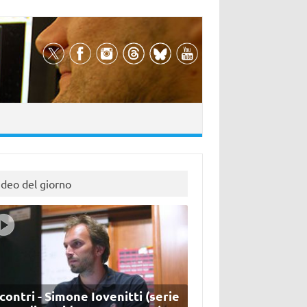
ideo del giorno
contri - Simone Iovenitti (serie