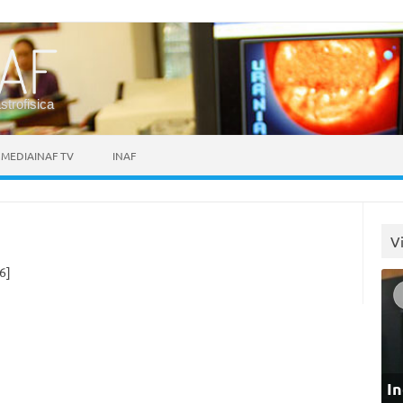
astrofisica
MEDIAINAF TV
INAF
V
6]
In