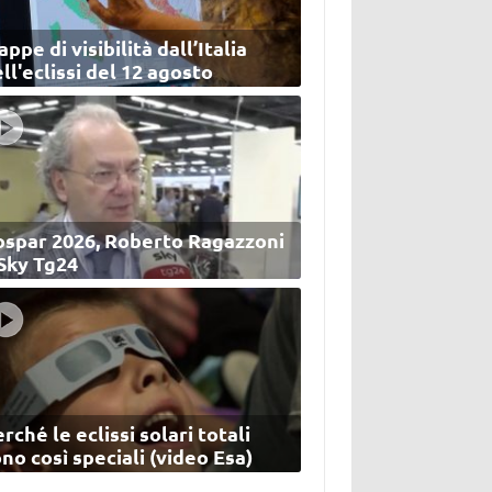
ppe di visibilità dall’Italia
ll'eclissi del 12 agosto
ospar 2026, Roberto Ragazzoni
 Sky Tg24
rché le eclissi solari totali
no così speciali (video Esa)