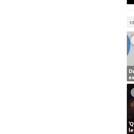
M
Da
e
‘Q
l