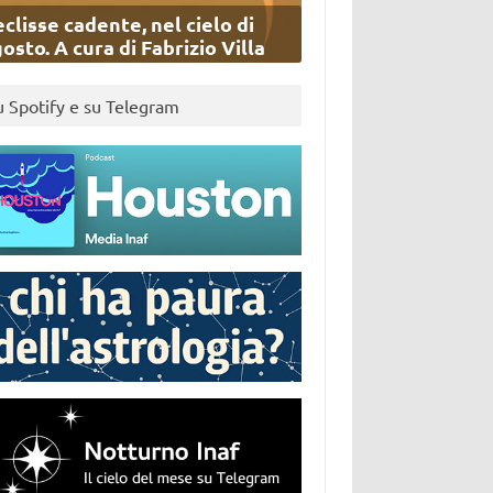
eclisse cadente, nel cielo di
osto. A cura di Fabrizio Villa
u Spotify e su Telegram