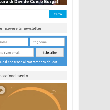
cura di Davide Coero Borga)
rca
er ricevere la newsletter
Do il consenso al trattamento dei dati
pprofondimento