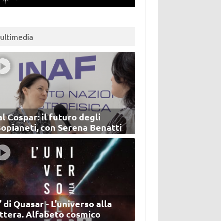
ultimedia
l Cospar: il futuro degli
sopianeti, con Serena Benatti
’ di Quasar - L'universo alla
ettera. Alfabeto cosmico