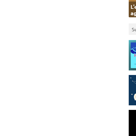
L’
ag
S