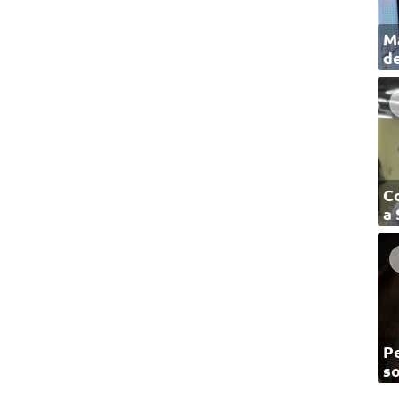
Ma
de
C
a
Pe
so