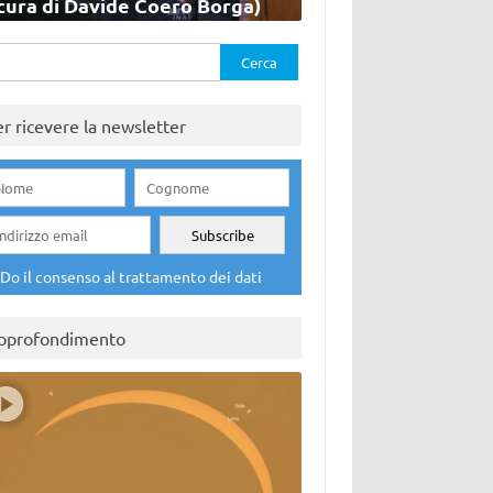
cura di Davide Coero Borga)
rca
er ricevere la newsletter
Do il consenso al trattamento dei dati
pprofondimento