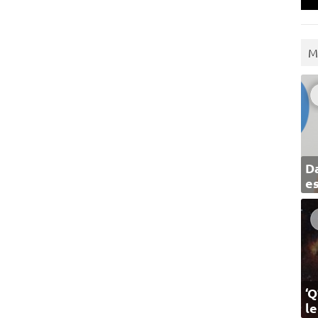
M
Da
e
‘Q
l