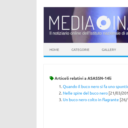
Il notiziario online dell’Istituto nazionale di 
Vai al contenuto
HOME
CATEGORIE
GALLERY
Articoli relativi a
ASASSN-14li
Quando il buco nero si fa uno spunt
Nelle spire del buco nero
[21/03/20
Un buco nero colto in flagrante
[26/