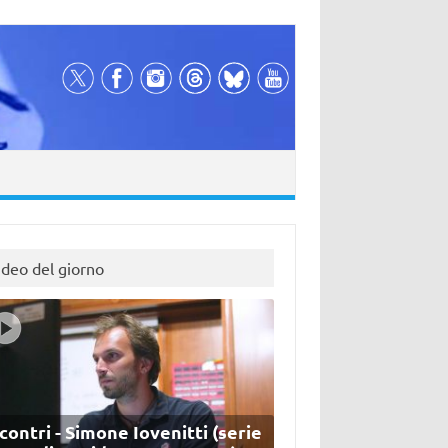
ideo del giorno
contri - Simone Iovenitti (serie