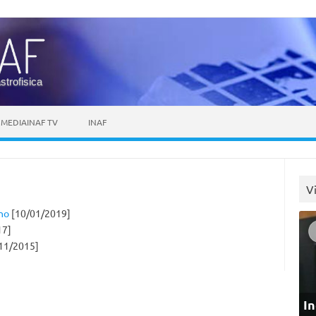
astrofisica
MEDIAINAF TV
INAF
V
ino
[10/01/2019]
17]
11/2015]
In