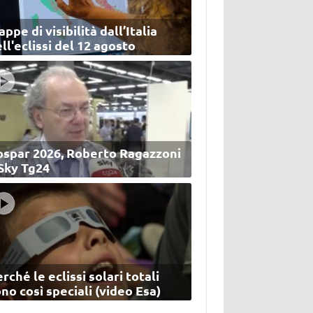
ppe di visibilità dall’Italia
ll'eclissi del 12 agosto
ospar 2026, Roberto Ragazzoni
 Sky Tg24
rché le eclissi solari totali
no così speciali (video Esa)