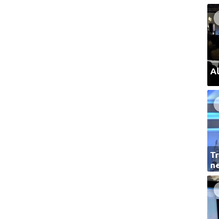
Al
Tr
ne