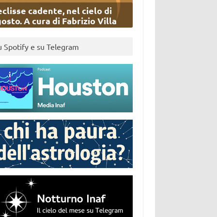
eclisse cadente, nel cielo di
osto. A cura di Fabrizio Villa
u Spotify e su Telegram