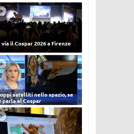
 via il Cospar 2026 a Firenze
oppi satelliti nello spazio, se
 parla al Cospar