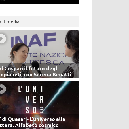
ultimedia
l Cospar: il futuro degli
sopianeti, con Serena Benatti
’ di Quasar - L'universo alla
ettera. Alfabeto cosmico