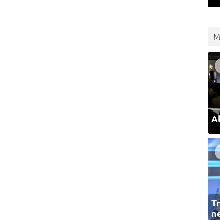
M
Al
Tr
ne