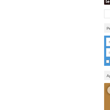
l
Rice
per:
P
A