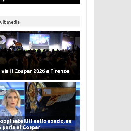
ultimedia
 via il Cospar 2026 a Firenze
oppi satelliti nello spazio, se
 parla al Cospar