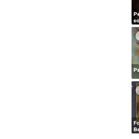
Pe
so
P
F
B