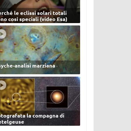
rché le eclissi solari totali
no così speciali (video Esa)
syche-analisi marziana
otografata la compagna di
etelgeuse