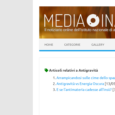
Il notiziario online dell’Istituto nazionale di 
Vai al contenuto
HOME
CATEGORIE
GALLERY
Articoli relativi a
Antigravità
Arrampicandosi sulle cime dello sp
Antigravità vs Energia Oscura
[13/0
E se l’antimateria cadesse all’insù?
[