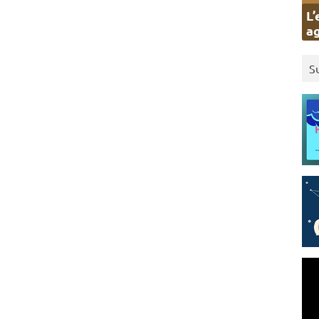
L’
ag
S