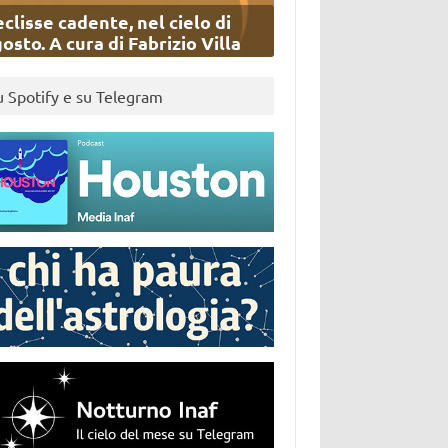
eclisse cadente, nel cielo di
osto. A cura di Fabrizio Villa
u Spotify e su Telegram