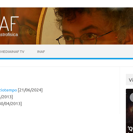
astrofisica
MEDIAINAF TV
INAF
V
aziotempo
[21/06/2024]
5/2013]
30/04/2013]
‘Q