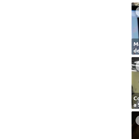
Ma
de
C
a