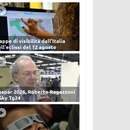
ppe di visibilità dall’Italia
ll'eclissi del 12 agosto
ospar 2026, Roberto Ragazzoni
 Sky Tg24