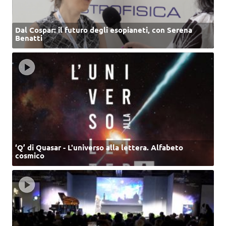
Dal Cospar: il futuro degli esopianeti, con Serena
Benatti
‘Q’ di Quasar - L'universo alla lettera. Alfabeto
cosmico