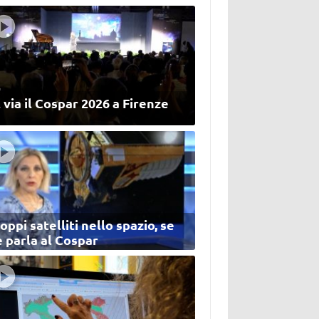
 via il Cospar 2026 a Firenze
oppi satelliti nello spazio, se
 parla al Cospar