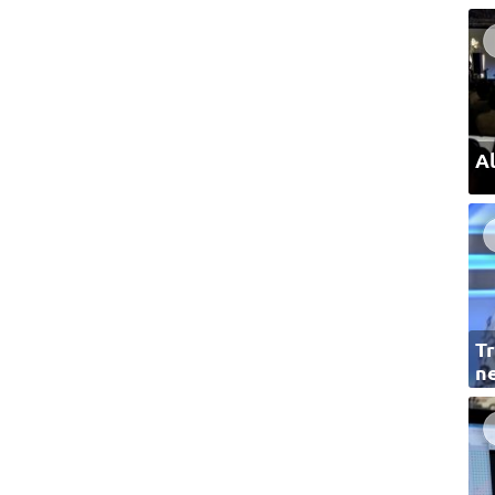
Al
Tr
ne