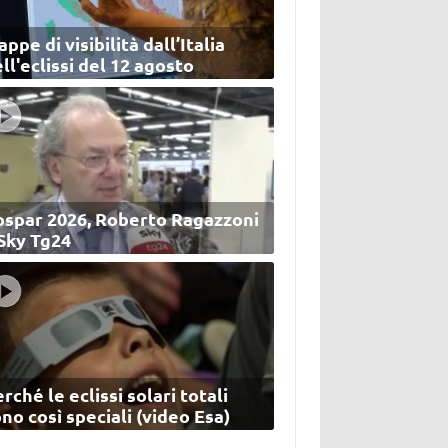
ppe di visibilità dall’Italia
ll'eclissi del 12 agosto
ospar 2026, Roberto Ragazzoni
 Sky Tg24
rché le eclissi solari totali
no così speciali (video Esa)