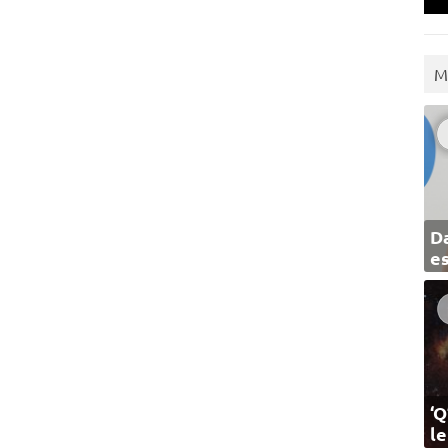
M
Da
e
‘Q
l