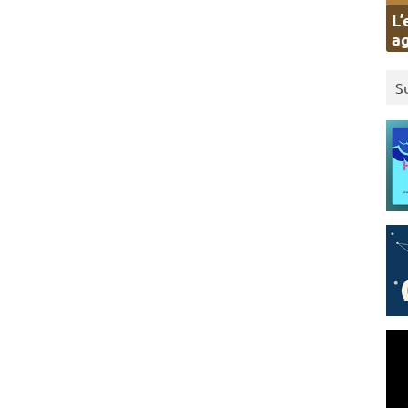
L’
ag
S