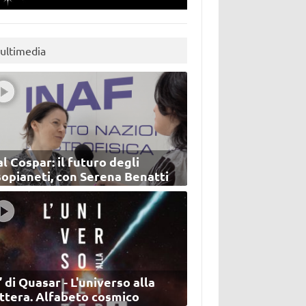
ultimedia
l Cospar: il futuro degli
sopianeti, con Serena Benatti
’ di Quasar - L'universo alla
ettera. Alfabeto cosmico