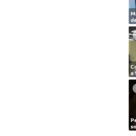
Ma
de
C
a
Pe
so