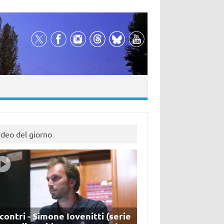
ideo del giorno
contri - Simone Iovenitti (serie