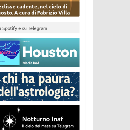
eclisse cadente, nel cielo di
osto. A cura di Fabrizio Villa
u Spotify e su Telegram