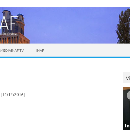
astrofisica
MEDIAINAF TV
INAF
V
[14/12/2016]
In