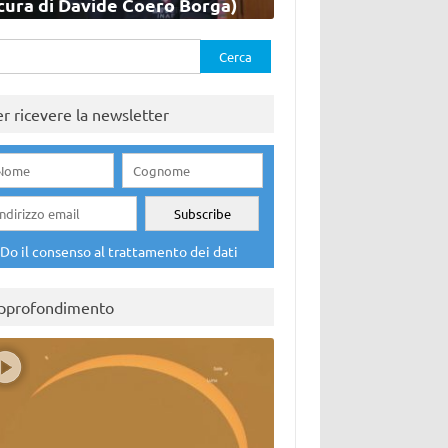
cura di Davide Coero Borga)
rca
er ricevere la newsletter
Do il consenso al trattamento dei dati
pprofondimento