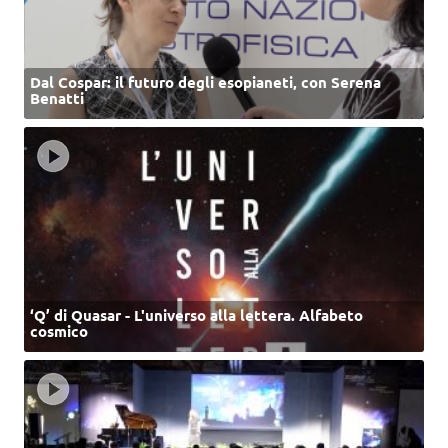
Dal Cospar: il futuro degli esopianeti, con Serena
Benatti
‘Q’ di Quasar - L'universo alla lettera. Alfabeto
cosmico