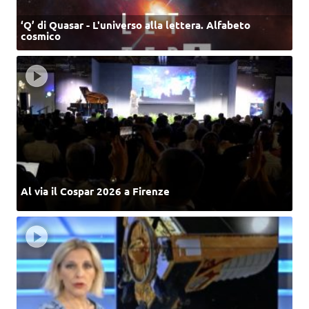
‘Q’ di Quasar - L'universo alla lettera. Alfabeto
cosmico
Al via il Cospar 2026 a Firenze