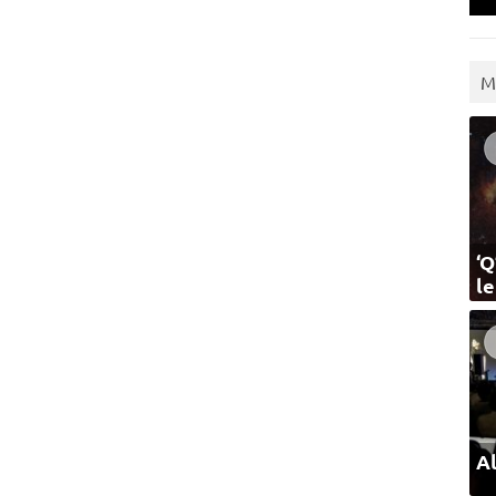
M
‘Q
l
Al