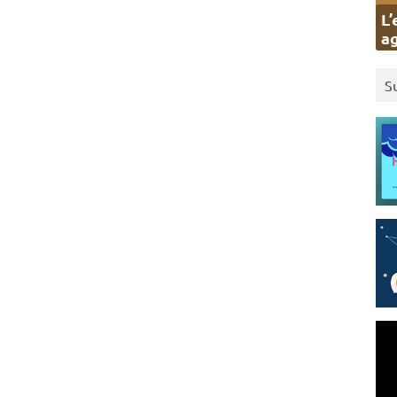
L’
ag
S