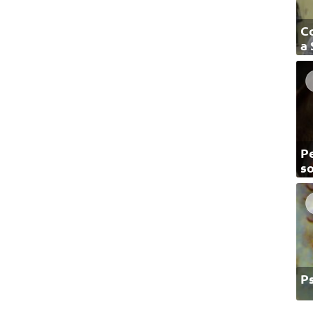
C
a
Pe
so
P