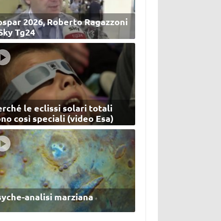
ospar 2026, Roberto Ragazzoni
 Sky Tg24
rché le eclissi solari totali
no così speciali (video Esa)
syche-analisi marziana