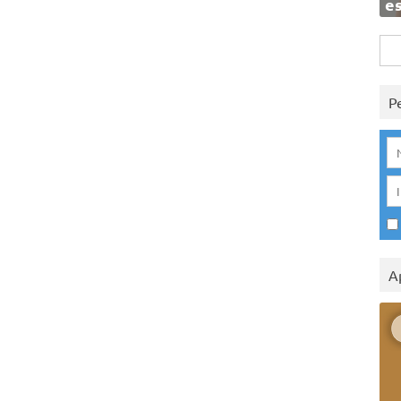
e
Rice
per:
P
A