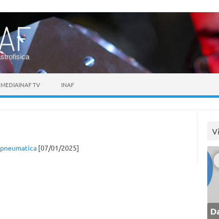
astrofisica
MEDIAINAF TV
INAF
V
a pneumatica
[07/01/2025]
Da