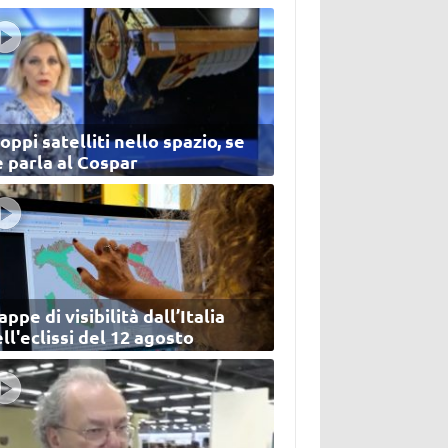
oppi satelliti nello spazio, se
 parla al Cospar
ppe di visibilità dall’Italia
ll'eclissi del 12 agosto