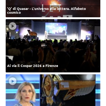
‘Q’ di Quasar - L'universo alla lettera. Alfabeto
cosmico
Al via il Cospar 2026 a Firenze