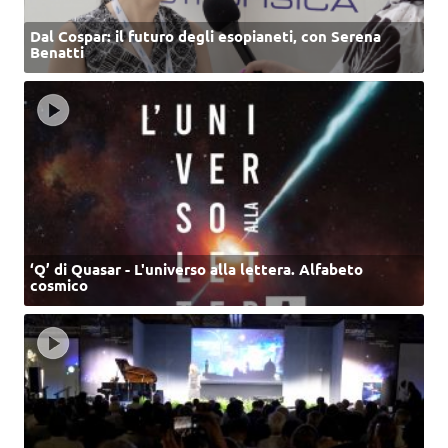
Dal Cospar: il futuro degli esopianeti, con Serena
Benatti
‘Q’ di Quasar - L'universo alla lettera. Alfabeto
cosmico