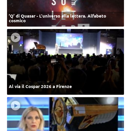
‘Q’ di Quasar - L'universo alla lettera. Alfabeto
cosmico
Al via il Cospar 2026 a Firenze