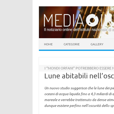
Il notiziario online dell’Istituto nazionale di 
Vai al contenuto
HOME
CATEGORIE
GALLERY
I “MONDI ORFANI” POTREBBERO ESSERE 
Lune abitabili nell’os
Un nuovo studio suggerisce che le lune dei p
oceani di acqua liquida fino a 4,3 miliardi di
mareale e verrebbe trattenuto da dense atmo
dunque esistere perfino nell’oscurità dello sp