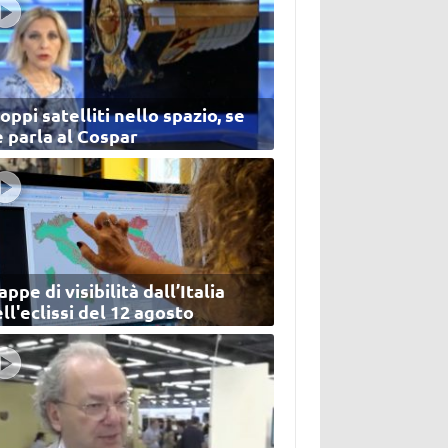
oppi satelliti nello spazio, se
 parla al Cospar
ppe di visibilità dall’Italia
ll'eclissi del 12 agosto