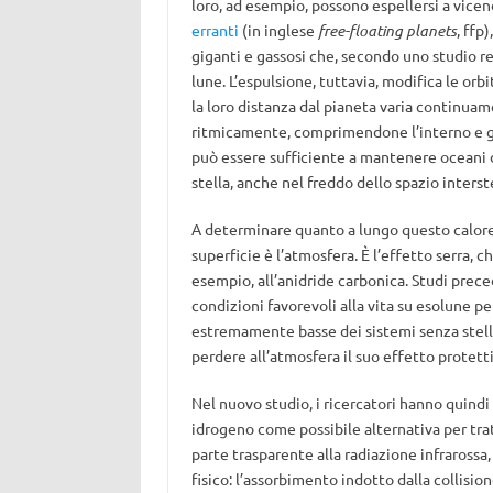
loro, ad esempio, possono espellersi a vice
erranti
(in inglese
free-floating planets
, ffp
giganti e gassosi che, secondo uno studio r
lune. L’espulsione, tuttavia, modifica le orb
la loro distanza dal pianeta varia continua
ritmicamente, comprimendone l’interno e g
può essere sufficiente a mantenere oceani di
stella, anche nel freddo dello spazio interste
A determinare quanto a lungo questo calore 
superficie è l’atmosfera. È l’effetto serra,
esempio, all’anidride carbonica. Studi prec
condizioni favorevoli alla vita su esolune per
estremamente basse dei sistemi senza stell
perdere all’atmosfera il suo effetto protett
Nel nuovo studio, i ricercatori hanno quindi
idrogeno come possibile alternativa per trat
parte trasparente alla radiazione infrarossa
fisico: l’assorbimento indotto dalla collisi