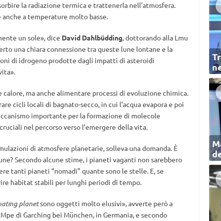
rbire la radiazione termica e trattenerla nell’atmosfera.
le anche a temperature molto basse.
amente un sole», dice
David Dahlbüdding
, dottorando alla Lmu
rto una chiara connessione tra queste lune lontane e la
Tr
oni di idrogeno prodotte dagli impatti di asteroidi
ne
vita».
e calore, ma anche alimentare processi di evoluzione chimica.
re cicli locali di bagnato-secco, in cui l’acqua evapora e poi
meccanismo importante per la formazione di molecole
ruciali nel percorso verso l’emergere della vita.
Ma
 simulazioni di atmosfere planetarie, solleva una domanda. È
de
 lune? Secondo alcune stime, i pianeti vaganti non sarebbero
ere tanti pianeti “nomadi” quante sono le stelle. E, se
ire habitat stabili per lunghi periodi di tempo.
oating planet
sono oggetti molto elusivi», avverte però a
al Mpe di Garching bei München, in Germania, e secondo