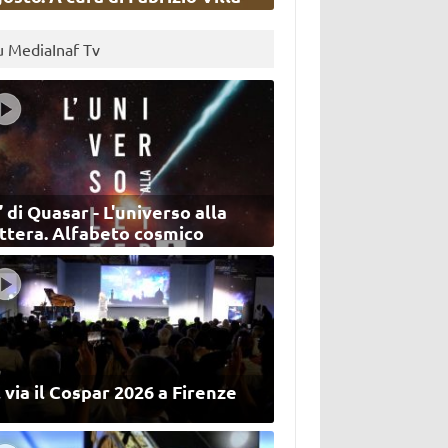
u MediaInaf Tv
’ di Quasar - L'universo alla
ettera. Alfabeto cosmico
 via il Cospar 2026 a Firenze