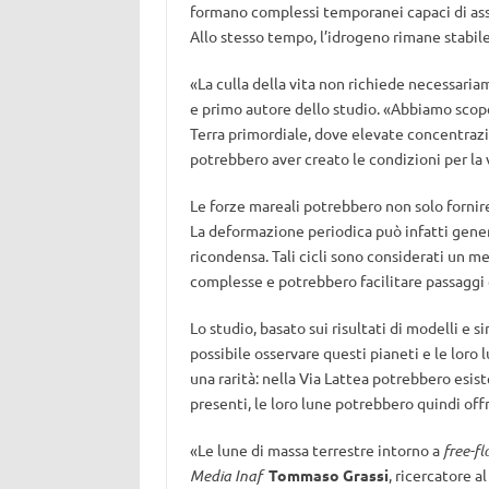
formano complessi temporanei capaci di asso
Allo stesso tempo, l’idrogeno rimane stabi
«La culla della vita non richiede necessari
e primo autore dello studio. «Abbiamo scope
Terra primordiale, dove elevate concentrazi
potrebbero aver creato le condizioni per la 
Le forze mareali potrebbero non solo fornir
La deformazione periodica può infatti genera
ricondensa. Tali cicli sono considerati un 
complesse e potrebbero facilitare passaggi c
Lo studio, basato sui risultati di modelli e
possibile osservare questi pianeti e le loro
una rarità: nella Via Lattea potrebbero esist
presenti, le loro lune potrebbero quindi offr
«Le lune di massa terrestre intorno a
free-fl
Media Inaf
Tommaso Grassi
, ricercatore 