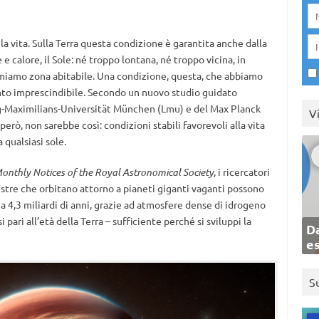
la vita. Sulla Terra questa condizione è garantita anche dalla
 e calore, il Sole: né troppo lontana, né troppo vicina, in
amiamo zona abitabile. Una condizione, questa, che abbiamo
nto imprescindibile. Secondo un nuovo studio guidato
ig-Maximilians-Universität München (Lmu) e del Max Planck
V
però, non sarebbe così: condizioni stabili favorevoli alla vita
qualsiasi sole.
onthly Notices of the Royal Astronomical Society
, i ricercatori
stre che orbitano attorno a pianeti giganti vaganti possono
 a 4,3 miliardi di anni, grazie ad atmosfere dense di idrogeno
pari all’età della Terra – sufficiente perché si sviluppi la
Da
e
S