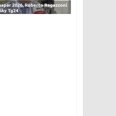
ospar 2026, Roberto Ragazzoni
 Sky Tg24