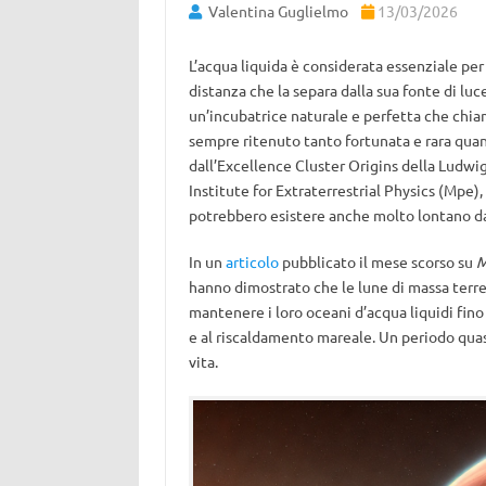
Valentina Guglielmo
13/03/2026
L’acqua liquida è considerata essenziale per 
distanza che la separa dalla sua fonte di luce
un’incubatrice naturale e perfetta che chi
sempre ritenuto tanto fortunata e rara qua
dall’Excellence Cluster Origins della Ludw
Institute for Extraterrestrial Physics (Mpe), 
potrebbero esistere anche molto lontano da 
In un
articolo
pubblicato il mese scorso su
M
hanno dimostrato che le lune di massa terre
mantenere i loro oceani d’acqua liquidi fino
e al riscaldamento mareale. Un periodo quasi 
vita.