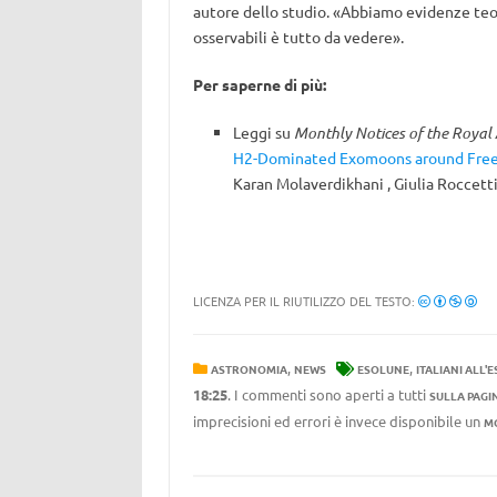
autore dello studio. «Abbiamo evidenze teo
osservabili è tutto da vedere».
Per saperne di più:
Leggi su
Monthly Notices of the Royal 
H2-Dominated Exomoons around Free-
Karan Molaverdikhani , Giulia Roccetti
LICENZA PER IL RIUTILIZZO DEL TESTO:
,
,
ASTRONOMIA
NEWS
ESOLUNE
ITALIANI ALL'
18:25
. I commenti sono aperti a tutti
SULLA PAGI
imprecisioni ed errori è invece disponibile un
M