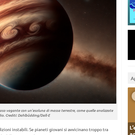
A
ssoso vagante con un’esoluna di massa terrestre, come quelle analizzate
dio. Crediti: Dahlbüdding/Dall-E
L’
izioni instabili. Se pianeti giovani si avvicinano troppo tra
ag