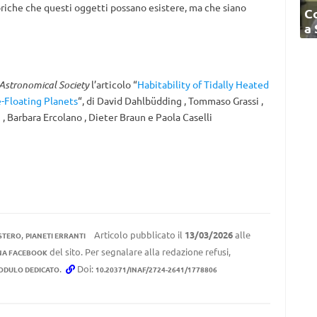
riche che questi oggetti possano esistere, ma che siano
C
a
Astronomical Society
l’articolo “
Habitability of Tidally Heated
Floating Planets
“, di David Dahlbüdding , Tommaso Grassi ,
 , Barbara Ercolano , Dieter Braun e Paola Caselli
,
Articolo pubblicato il
13/03/2026
alle
ESTERO
PIANETI ERRANTI
del sito. Per segnalare alla redazione refusi,
NA FACEBOOK
.
Doi:
ODULO DEDICATO
10.20371/INAF/2724-2641/1778806