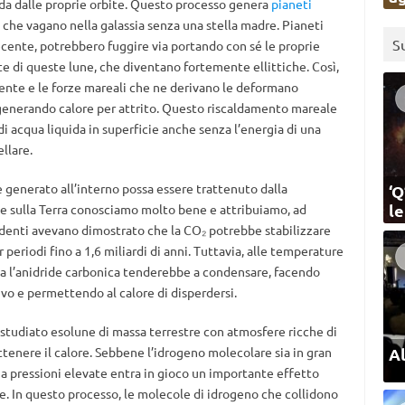
nda dalle proprie orbite. Questo processo genera
pianeti
), che vagano nella galassia senza una stella madre. Pianeti
S
ecente, potrebbero fuggire via portando con sé le proprie
ite di queste lune, che diventano fortemente ellittiche. Così,
mente e le forze mareali che ne derivano le deformano
enerando calore per attrito. Questo riscaldamento mareale
 acqua liquida in superficie anche senza l’energia di una
llare.
generato all’interno possa essere trattenuto dalla
‘Q
l
 che sulla Terra conosciamo molto bene e attribuiamo, ad
edenti avevano dimostrato che la CO₂ potrebbe stabilizzare
 periodi fino a 1,6 miliardi di anni. Tuttavia, alle temperature
a l’anidride carbonica tenderebbe a condensare, facendo
ivo e permettendo al calore di disperdersi.
 studiato esolune di massa terrestre con atmosfere ricche di
Al
tenere il calore. Sebbene l’idrogeno molecolare sia in gran
, a pressioni elevate entra in gioco un importante effetto
one. In questo processo, le molecole di idrogeno che collidono