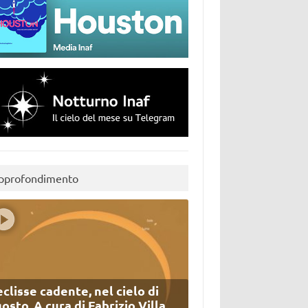
pprofondimento
eclisse cadente, nel cielo di
osto. A cura di Fabrizio Villa