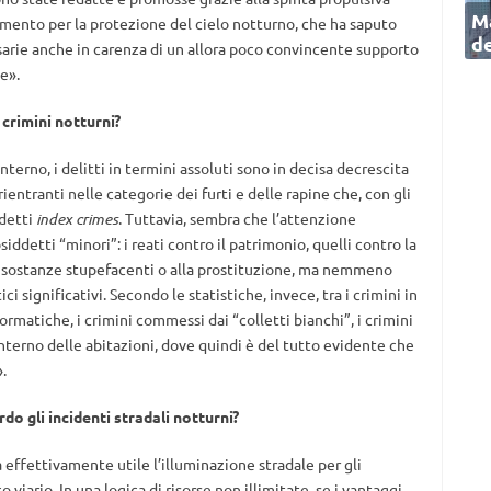
Ma
ento per la protezione del cielo notturno, che ha saputo
de
ssarie anche in carenza di un allora poco convincente supporto
e».
 crimini notturni?
nterno, i delitti in termini assoluti sono in decisa decrescita
rientranti nelle categorie dei furti e delle rapine che, con gli
ddetti
index crimes
. Tuttavia, sembra che l’attenzione
siddetti “minori”: i reati contro il patrimonio, quelli contro la
i a sostanze stupefacenti o alla prostituzione, ma nemmeno
i significativi. Secondo le statistiche, invece, tra i crimini in
ormatiche, i crimini commessi dai “colletti bianchi”, i crimini
nterno delle abitazioni, dove quindi è del tutto evidente che
.
rdo gli incidenti stradali notturni?
effettivamente utile l’illuminazione stradale per gli
co viario. In una logica di risorse non illimitate, se i vantaggi