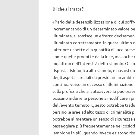
Di che si tratta?
«Parlo della desensibilizzazione di cui soffro
Incrementando di un determinato valore per
illuminata, si sortisce un effetto decisamen
illuminato correttamente. In quest’ultimo c
inferiore rispetto alla quantità di luce pre
come quelle prodotte dalla luce, ma anche da
logaritmo dell’intensità dello stimolo. Occor
risposta fisiologica allo stimolo, e basarsi
degli aspetti cruciali da presidiare in ambito
continua verso un eccesso di illuminazione. 
sulla profezia che si autoavvera, si può os
possano indurre le persone a modificare i pr
dell’evento temuto. Questo potrebbe tradur
persino le aree ad alto tasso di criminalità
potrebbe alimentare un senso di sicurezza
passeggiare più frequentemente nei cosidd
lampione in più, quando invece esistono risc