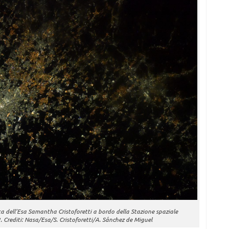
a dell’Esa Samantha Cristoforetti a bordo della Stazione spaziale
 Crediti: Nasa/Esa/S. Cristoforetti/A. Sánchez de Miguel