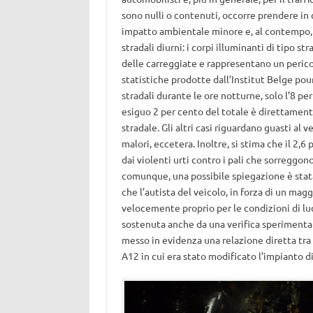
sono nulli o contenuti, occorre prendere in
impatto ambientale minore e, al contempo, 
stradali diurni: i corpi illuminanti di tipo 
delle carreggiate e rappresentano un pericol
statistiche prodotte dall’Institut Belge pour
stradali durante le ore notturne, solo l’8 p
esiguo 2 per cento del totale è direttamente
stradale. Gli altri casi riguardano guasti al v
malori, eccetera. Inoltre, si stima che il 2,6
dai violenti urti contro i pali che sorreggono
comunque, una possibile spiegazione è stata
che l’autista del veicolo, in forza di un ma
velocemente proprio per le condizioni di luce
sostenuta anche da una verifica sperimental
messo in evidenza una relazione diretta tra 
A12 in cui era stato modificato l’impianto d