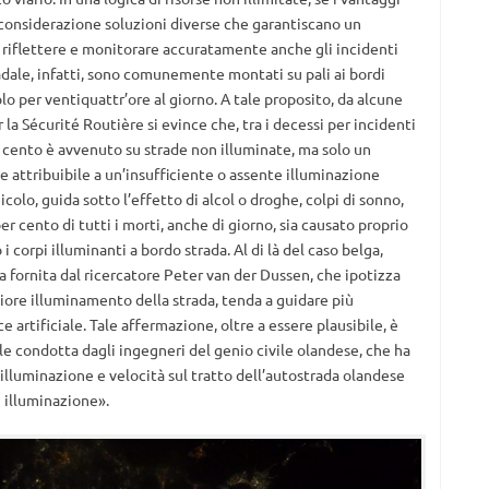
 considerazione soluzioni diverse che garantiscano un
riflettere e monitorare accuratamente anche gli incidenti
stradale, infatti, sono comunemente montati su pali ai bordi
o per ventiquattr’ore al giorno. A tale proposito, da alcune
 la Sécurité Routière si evince che, tra i decessi per incidenti
er cento è avvenuto su strade non illuminate, ma solo un
 attribuibile a un’insufficiente o assente illuminazione
eicolo, guida sotto l’effetto di alcol o droghe, colpi di sonno,
 per cento di tutti i morti, anche di giorno, sia causato proprio
 i corpi illuminanti a bordo strada. Al di là del caso belga,
 fornita dal ricercatore Peter van der Dussen, che ipotizza
ggiore illuminamento della strada, tenda a guidare più
 artificiale. Tale affermazione, oltre a essere plausibile, è
e condotta dagli ingegneri del genio civile olandese, che ha
illuminazione e velocità sul tratto dell’autostrada olandese
i illuminazione».