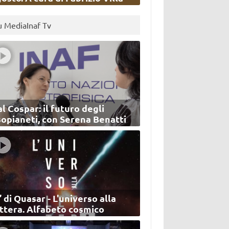
u MediaInaf Tv
l Cospar: il futuro degli
sopianeti, con Serena Benatti
’ di Quasar - L'universo alla
ettera. Alfabeto cosmico