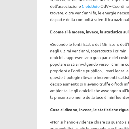
dell’associazione
CieloBuio
OdV – Coordinam
trovare, oltre vent’anni fa, le energie nece
da parte della comunità scientifica nazional
E come si è mossa, invece, la statistica sui
«Secondo le fonti Istat o del Ministero dell’I
negli ultimi vent’anni, soprattutto i crimini 
omicidi, rappresentano gran parte dei cosi
popolare si stia rivolgendo verso i crimini co
proprietà e l’ordine pubblico, i reati legat
queste tipologie rilevano incrementi statistic
deciso aumento si rilevano truffe o frodi inf
ambientali e gli omicidi che avvengono all’i
la presenza o meno della luce è ininfluente»
Cosa ci dicono, invece, le statistiche rigua
«Non si hanno evidenze chiare su quanto sia 
automobilisti e, più in generale, per il traffi