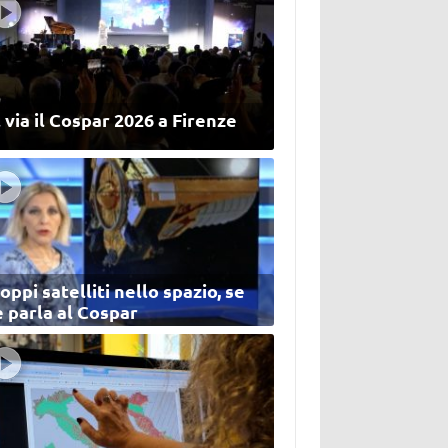
 via il Cospar 2026 a Firenze
oppi satelliti nello spazio, se
 parla al Cospar