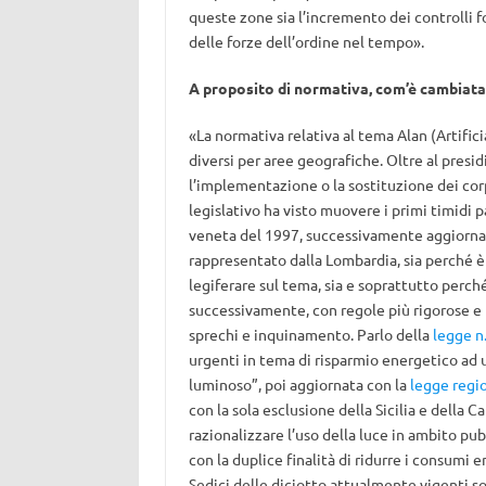
queste zone sia l’incremento dei controlli f
delle forze dell’ordine nel tempo».
A proposito di normativa, com’è cambiata, 
«La normativa relativa al tema Alan (Artifici
diversi per aree geografiche. Oltre al presid
l’implementazione o la sostituzione dei corp
legislativo ha visto muovere i primi timidi p
veneta del 1997, successivamente aggiornat
rappresentato dalla Lombardia, sia perché è 
legiferare sul tema, sia e soprattutto perch
successivamente, con regole più rigorose e pu
sprechi e inquinamento. Parlo della
legge n
urgenti in tema di risparmio energetico ad 
luminoso”, poi aggiornata con la
legge regi
con la sola esclusione della Sicilia e della 
razionalizzare l’uso della luce in ambito pu
con la duplice finalità di ridurre i consumi 
Sedici delle diciotto attualmente vigenti s