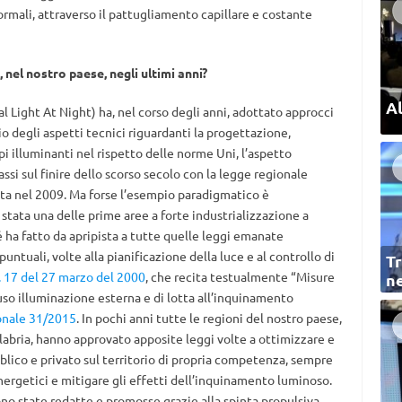
ormali, attraverso il pattugliamento capillare e costante
nel nostro paese, negli ultimi anni?
Al
al Light At Night) ha, nel corso degli anni, adottato approcci
io degli aspetti tecnici riguardanti la progettazione,
i illuminanti nel rispetto delle norme Uni, l’aspetto
assi sul finire dello scorso secolo con la legge regionale
a nel 2009. Ma forse l’esempio paradigmatico è
stata una delle prime aree a forte industrializzazione a
é ha fatto da apripista a tutte quelle leggi emanate
ntuali, volte alla pianificazione della luce e al controllo di
Tr
. 17 del 27 marzo del 2000
, che recita testualmente “Misure
ne
uso illuminazione esterna e di lotta all’inquinamento
onale 31/2015
. In pochi anni tutte le regioni del nostro paese,
Calabria, hanno approvato apposite leggi volte a ottimizzare e
bblico e privato sul territorio di propria competenza, sempre
energetici e mitigare gli effetti dell’inquinamento luminoso.
ono state redatte e promosse grazie alla spinta propulsiva