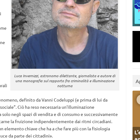
i
come
one
Luca Invernizzi, astronomo dilettante, giornalista e autore di
A
una monografia sul rapporto fra criminalità e illuminazione
rali
notturna
 fenomeno, definito da Vanni Codeluppi (e prima di lui da
ociale”. Ciò ha reso necessaria un’illuminazione
a solo negli spazi di vendita e di consumo e successivamente
ntarne la fruizione indipendentemente dai ritmi circadiani.
 un elemento chiave che ha a che fare più con la fisiologia
L’
uce da parte dei cittadini».
ag