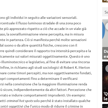
S
no gli individui in seguito alle variazioni sensoriali.
centuale il flusso luminoso stradale di una zona poco
te più apprezzato rispetto a ciò che accade in un viale già
aso, la sovrailluminazione viene percepita, ma in misura
sente in partenza. Ciò si manifesta perché molte sensazioni
l suono o da altre quantità fisiche, crescono con il
Da
re quindi considerare il rapporto tra intensità percepita e la
e
 unicamente sui valori misurati oggettivamente. Questo è uno
 illuminotecnico e legislativo, al fine di evitare una rincorsa
Infine, in richiamo agli studi sociologici di Robert K. Merton
servare come timori percepiti, ma non oggettivamente fondati,
opri comportamenti fino a determinare il verificarsi
si nella convinzione che la maggiore illuminazione renda
 più sicure, indipendentemente da altri fattori. Percezione che
‘Q
 errato e indurre comportamenti imprudenti. Un esempio:
l
etti
criminal hot spots
solo perché è stato installato qualche
ontri oggettivi che l’unico modo di ridurre il crimine in