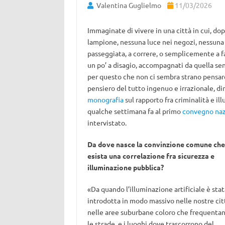
Valentina Guglielmo
11/03/2026
Immaginate di vivere in una città in cui, do
lampione, nessuna luce nei negozi, nessuna 
passeggiata, a correre, o semplicemente a 
un po’ a disagio, accompagnati da quella sens
per questo che non ci sembra strano pensare
pensiero del tutto ingenuo e irrazionale, d
monografia
sul rapporto fra criminalità e il
qualche settimana fa al primo
convegno naz
intervistato.
Da dove nasce la convinzione comune che
esista una correlazione fra sicurezza e
illuminazione pubblica?
«Da quando l’illuminazione artificiale è stat
introdotta in modo massivo nelle nostre cit
nelle aree suburbane coloro che frequenta
le strade, e i luoghi dove trascorrono del