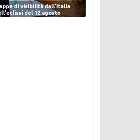
ppe di visibilità dall’Italia
ll'eclissi del 12 agosto