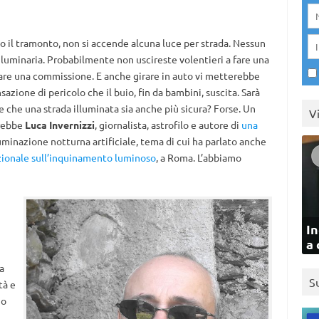
po il tramonto, non si accende alcuna luce per strada. Nessun
luminaria. Probabilmente non uscireste volentieri a fare una
fare una commissione. E anche girare in auto vi metterebbe
azione di pericolo che il buio, fin da bambini, suscita. Sarà
 che una strada illuminata sia anche più sicura? Forse. Un
V
irebbe
Luca Invernizzi
, giornalista, astrofilo e autore di
una
luminazione notturna artificiale, tema di cui ha parlato anche
ionale sull’inquinamento luminoso
, a Roma. L’abbiamo
In
a 
a
S
tà e
no