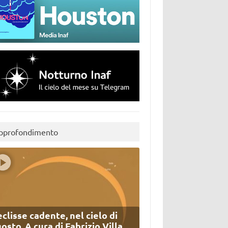
pprofondimento
eclisse cadente, nel cielo di
osto. A cura di Fabrizio Villa