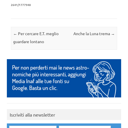
2641/1777948
Navigazione articolo
←
Per cercare E.T. meglio
Anche la Luna trema
→
guardare lontano
Iscriviti alla newsletter