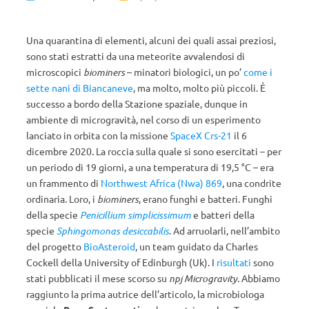
Una quarantina di elementi, alcuni dei quali assai preziosi,
sono stati estratti da una meteorite avvalendosi di
microscopici
biominers
– minatori biologici, un po’
come i
sette nani di Biancaneve
, ma molto, molto più piccoli. È
successo a bordo della Stazione spaziale, dunque in
ambiente di microgravità, nel corso di un esperimento
lanciato in orbita con la missione
SpaceX Crs-21
il 6
dicembre 2020. La roccia sulla quale si sono esercitati – per
un periodo di 19 giorni, a una temperatura di 19,5 °C – era
un frammento di
Northwest Africa (Nwa) 869
, una condrite
ordinaria. Loro, i
biominers
, erano funghi e batteri. Funghi
della specie
Penicillium simplicissimum
e batteri della
specie
Sphingomonas desiccabilis
. Ad arruolarli, nell’ambito
del progetto
BioAsteroid
, un team guidato da Charles
Cockell della University of Edinburgh (Uk). I
risultati
sono
stati pubblicati il mese scorso su
npj Microgravity
. Abbiamo
raggiunto la prima autrice dell’articolo, la microbiologa