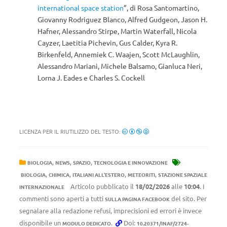
international space station
”, di Rosa Santomartino,
Giovanny Rodriguez Blanco, Alfred Gudgeon, Jason H.
Hafner, Alessandro Stirpe, Martin Waterfall, Nicola
Cayzer, Laetitia Pichevin, Gus Calder, Kyra R.
Birkenfeld, Annemiek C. Waajen, Scott McLaughlin,
Alessandro Mariani, Michele Balsamo, Gianluca Neri,
Lorna J. Eades e Charles S. Cockell
LICENZA PER IL RIUTILIZZO DEL TESTO:
,
,
,
BIOLOGIA
NEWS
SPAZIO
TECNOLOGIA E INNOVAZIONE
,
,
,
,
BIOLOGIA
CHIMICA
ITALIANI ALL'ESTERO
METEORITI
STAZIONE SPAZIALE
Articolo pubblicato il
18/02/2026
alle
10:04
. I
INTERNAZIONALE
commenti sono aperti a tutti
del sito. Per
SULLA PAGINA FACEBOOK
segnalare alla redazione refusi, imprecisioni ed errori è invece
disponibile un
.
Doi:
MODULO DEDICATO
10.20371/INAF/2724-