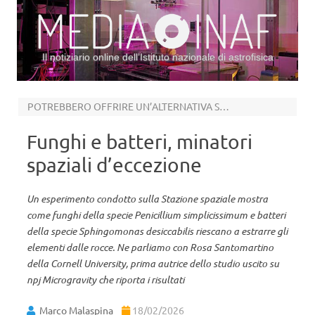
Il notiziario online dell’Istituto nazionale di astrofisica
Vai al contenuto
POTREBBERO OFFRIRE UN’ALTERNATIVA SOSTENIBILE ANCHE QUI SULLA TERRA
Funghi e batteri, minatori
spaziali d’eccezione
Un esperimento condotto sulla Stazione spaziale mostra
come funghi della specie Penicillium simplicissimum e batteri
della specie Sphingomonas desiccabilis riescano a estrarre gli
elementi dalle rocce. Ne parliamo con Rosa Santomartino
della Cornell University, prima autrice dello studio uscito su
npj Microgravity che riporta i risultati
Marco Malaspina
18/02/2026