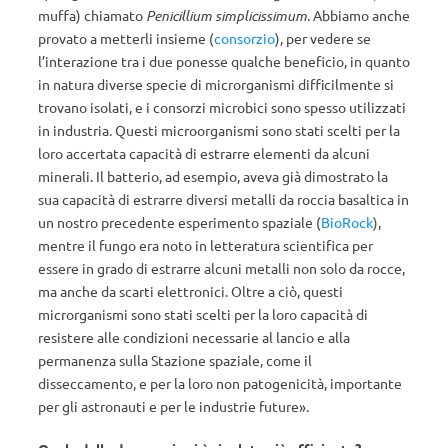
muffa) chiamato
Penicillium simplicissimum
. Abbiamo anche
provato a metterli insieme (
consorzio
), per vedere se
l’interazione tra i due ponesse qualche beneficio, in quanto
in natura diverse specie di microrganismi difficilmente si
trovano isolati, e i consorzi microbici sono spesso utilizzati
in industria. Questi microorganismi sono stati scelti per la
loro accertata capacità di estrarre elementi da alcuni
minerali. Il batterio, ad esempio, aveva già dimostrato la
sua capacità di estrarre diversi metalli da roccia basaltica in
un nostro precedente esperimento spaziale (
BioRock
),
mentre il fungo era noto in letteratura scientifica per
essere in grado di estrarre alcuni metalli non solo da rocce,
ma anche da scarti elettronici. Oltre a ciò, questi
microrganismi sono stati scelti per la loro capacità di
resistere alle condizioni necessarie al lancio e alla
permanenza sulla Stazione spaziale, come il
disseccamento, e per la loro non patogenicità, importante
per gli astronauti e per le industrie future».