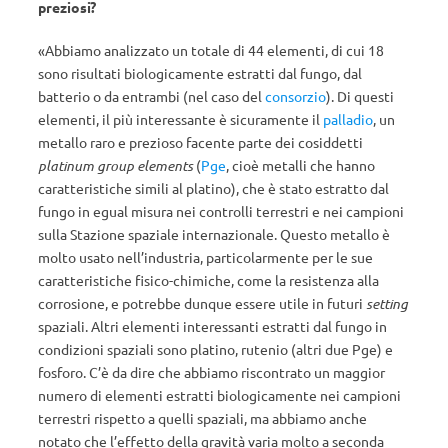
preziosi?
«Abbiamo analizzato un totale di 44 elementi, di cui 18
sono risultati biologicamente estratti dal fungo, dal
batterio o da entrambi (nel caso del
consorzio
). Di questi
elementi, il più interessante è sicuramente il
palladio
, un
metallo raro e prezioso facente parte dei cosiddetti
platinum group elements
(
Pge
, cioè metalli che hanno
caratteristiche simili al platino), che è stato estratto dal
fungo in egual misura nei controlli terrestri e nei campioni
sulla Stazione spaziale internazionale. Questo metallo è
molto usato nell’industria, particolarmente per le sue
caratteristiche fisico-chimiche, come la resistenza alla
corrosione, e potrebbe dunque essere utile in futuri
setting
spaziali. Altri elementi interessanti estratti dal fungo in
condizioni spaziali sono platino, rutenio (altri due Pge) e
fosforo. C’è da dire che abbiamo riscontrato un maggior
numero di elementi estratti biologicamente nei campioni
terrestri rispetto a quelli spaziali, ma abbiamo anche
notato che l’effetto della gravità varia molto a seconda