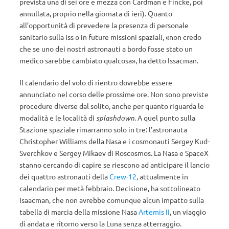
prevista una di sei ore e mezza con Cardman e Fincke, poi
annullata, proprio nella giornata di ieri). Quanto
all’opportunità di prevedere la presenza di personale
sanitario sulla Iss o in future missioni spaziali, «non credo
che se uno dei nostri astronauti a bordo fosse stato un
medico sarebbe cambiato qualcosa», ha detto Issacman.
Il calendario del volo di rientro dovrebbe essere
annunciato nel corso delle prossime ore. Non sono previste
procedure diverse dal solito, anche per quanto riguarda le
modalità e le località di
splashdown
. A quel punto sulla
Stazione spaziale rimarranno solo in tre: l’astronauta
Christopher Williams della Nasa e i cosmonauti Sergey Kud-
Sverchkov e Sergey Mikaev di Roscosmos. La Nasa e SpaceX
stanno cercando di capire se riescono ad anticipare il lancio
dei quattro astronauti della
Crew-12
, attualmente in
calendario per metà febbraio. Decisione, ha sottolineato
Isaacman, che non avrebbe comunque alcun impatto sulla
tabella di marcia della missione Nasa
Artemis II
, un viaggio
di andata e ritorno verso la Luna senza atterraggio.