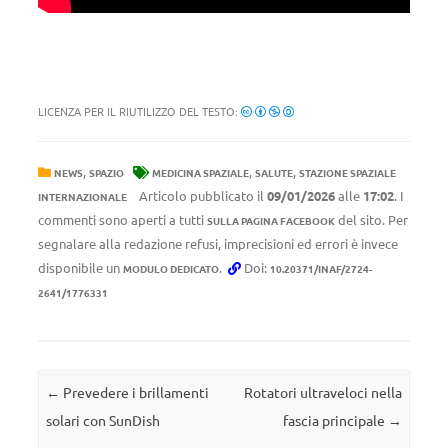
LICENZA PER IL RIUTILIZZO DEL TESTO:
,
,
,
NEWS
SPAZIO
MEDICINA SPAZIALE
SALUTE
STAZIONE SPAZIALE
Articolo pubblicato il
09/01/2026
alle
17:02
. I
INTERNAZIONALE
commenti sono aperti a tutti
del sito. Per
SULLA PAGINA FACEBOOK
segnalare alla redazione refusi, imprecisioni ed errori è invece
disponibile un
.
Doi:
MODULO DEDICATO
10.20371/INAF/2724-
2641/1776331
Navigazione articolo
←
Prevedere i brillamenti
Rotatori ultraveloci nella
solari con SunDish
fascia principale
→