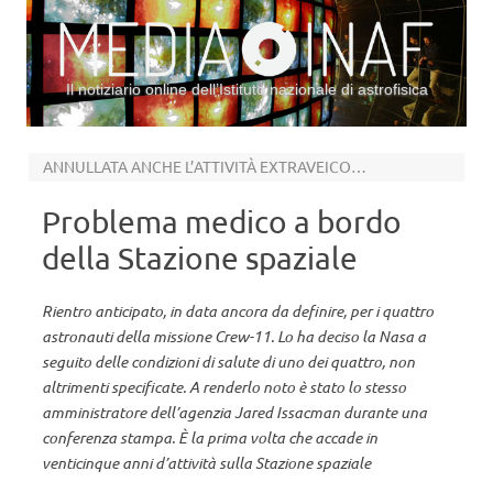
Il notiziario online dell’Istituto nazionale di astrofisica
Vai al contenuto
ANNULLATA ANCHE L’ATTIVITÀ EXTRAVEICOLARE PREVISTA PER IERI
Problema medico a bordo
della Stazione spaziale
Rientro anticipato, in data ancora da definire, per i quattro
astronauti della missione Crew-11. Lo ha deciso la Nasa a
seguito delle condizioni di salute di uno dei quattro, non
altrimenti specificate. A renderlo noto è stato lo stesso
amministratore dell’agenzia Jared Issacman durante una
conferenza stampa. È la prima volta che accade in
venticinque anni d’attività sulla Stazione spaziale