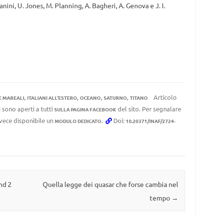
ini, U. Jones, M. Planning, A. Bagheri, A. Genova e J. I.
,
,
,
,
Articolo
E MAREALI
ITALIANI ALL'ESTERO
OCEANO
SATURNO
TITANO
 sono aperti a tutti
del sito. Per segnalare
SULLA PAGINA FACEBOOK
invece disponibile un
.
Doi:
MODULO DEDICATO
10.20371/INAF/2724-
nd 2
Quella legge dei quasar che forse cambia nel
tempo
→