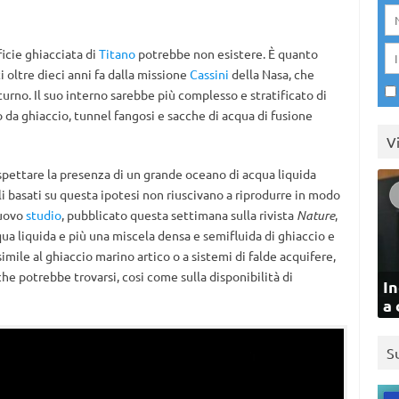
icie ghiacciata di
Titano
potrebbe non esistere. È quanto
 oltre dieci anni fa dalla missione
Cassini
della Nasa, che
turno. Il suo interno sarebbe più complesso e stratificato di
da ghiaccio, tunnel fangosi e sacche di acqua di fusione
V
pettare la presenza di un grande oceano di acqua liquida
lli basati su questa ipotesi non riuscivano a riprodurre in modo
nuovo
studio
, pubblicato questa settimana sulla rivista
Nature
,
a liquida e più una miscela densa e semifluida di ghiaccio e
mile al ghiaccio marino artico o a sistemi di falde acquifere,
che potrebbe trovarsi, cosi come sulla disponibilità di
In
a 
S