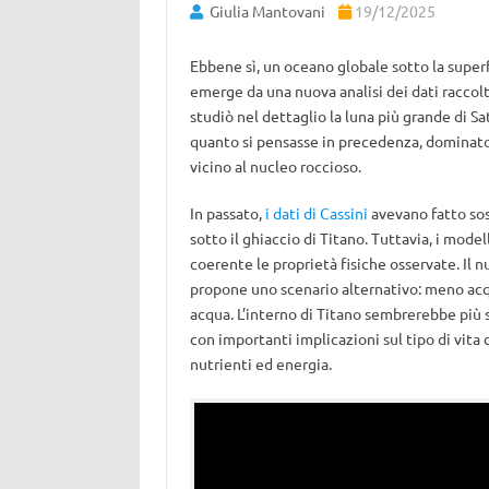
Giulia Mantovani
19/12/2025
Ebbene sì, un oceano globale sotto la superf
emerge da una nuova analisi dei dati raccolti
studiò nel dettaglio la luna più grande di Sa
quanto si pensasse in precedenza, dominato 
vicino al nucleo roccioso.
In passato,
i dati di Cassini
avevano fatto sos
sotto il ghiaccio di Titano. Tuttavia, i mode
coerente le proprietà fisiche osservate. Il 
propone uno scenario alternativo: meno acqu
acqua. L’interno di Titano sembrerebbe più si
con importanti implicazioni sul tipo di vita 
nutrienti ed energia.