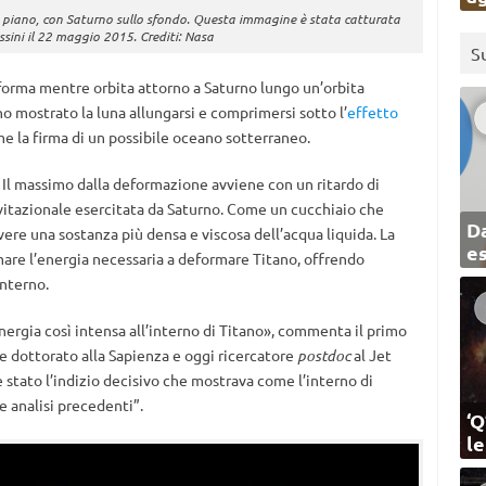
o piano, con Saturno sullo sfondo. Questa immagine è stata catturata
sini il 22 maggio 2015. Crediti: Nasa
S
eforma mentre orbita attorno a Saturno lungo un’orbita
no mostrato la luna allungarsi e comprimersi sotto l’
effetto
me la firma di un possibile oceano sotterraneo.
. Il massimo dalla deformazione avviene con un ritardo di
ravitazionale esercitata da Saturno. Come un cucchiaio che
Da
ere una sostanza più densa e viscosa dell’acqua liquida. La
e
mare l’energia necessaria a deformare Titano, offrendo
interno.
nergia così intensa all’interno di Titano», commenta il primo
 e dottorato alla Sapienza e oggi ricercatore
postdoc
al Jet
 stato l’indizio decisivo che mostrava come l’interno di
e analisi precedenti”.
‘Q
l