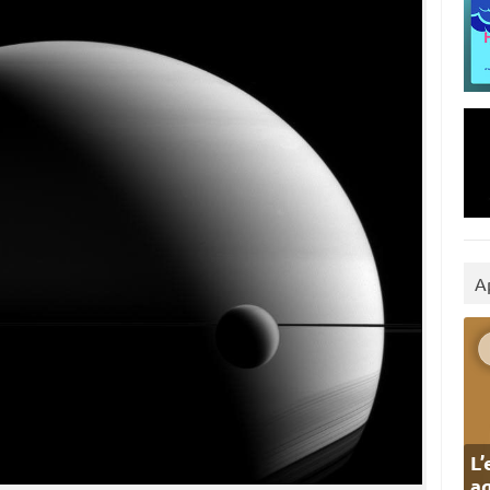
A
L’
ag