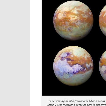
Le sei immagini all’infrarosso di Titano sopra
Cassini. Esse mostrano come appare la superfici