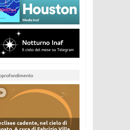
pprofondimento
eclisse cadente, nel cielo di
osto. A cura di Fabrizio Villa