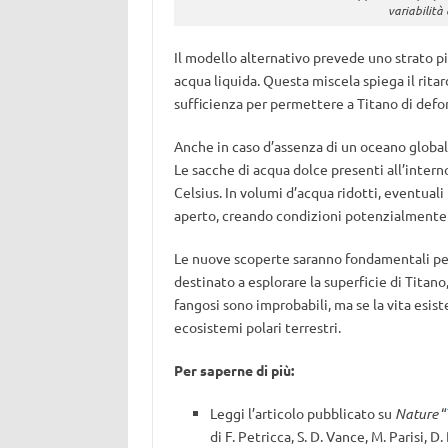
variabilità
Il modello alternativo prevede uno strato pi
acqua liquida. Questa miscela spiega il ri
sufficienza per permettere a Titano di deform
Anche in caso d’assenza di un oceano globale
Le sacche di acqua dolce presenti all’inter
Celsius. In volumi d’acqua ridotti, eventual
aperto, creando condizioni potenzialmente p
Le nuove scoperte saranno fondamentali pe
destinato a esplorare la superficie di Titano
fangosi sono improbabili, ma se la vita esist
ecosistemi polari terrestri.
Per saperne di più:
Leggi l’articolo pubblicato su
Nature
“
di F. Petricca, S. D. Vance, M. Parisi, D