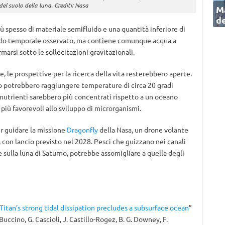
 del suolo della luna. Crediti: Nasa
Ma
de
ù spesso di materiale semifluido e una quantità inferiore di
tardo temporale osservato, ma contiene comunque acqua a
arsi sotto le sollecitazioni gravitazionali.
, le prospettive per la ricerca della vita resterebbero aperte.
no potrebbero raggiungere temperature di circa 20 gradi
i nutrienti sarebbero più concentrati rispetto a un oceano
iù favorevoli allo sviluppo di microrganismi.
r guidare la missione
Dragonfly
della Nasa, un drone volante
, con lancio previsto nel 2028. Pesci che guizzano nei canali
e sulla luna di Saturno, potrebbe assomigliare a quella degli
Titan’s strong tidal dissipation precludes a subsurface ocean
”
. Buccino, G. Cascioli, J. Castillo-Rogez, B. G. Downey, F.