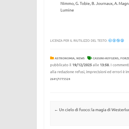
Nimmo, G. Tobie, B. Journaux, A. Magnan
Lumine
LICENZA PER IL RIUTILIZZO DEL TESTO:
,
,
ASTRONOMIA
NEWS
CASSINI-HUYGENS
FORZ
pubblicato il
19/12/2025
alle
13:58
. I commenti
alla redazione refusi, imprecisioni ed errori è 
2641/1775524
Navigazione articolo
←
Un cielo di fuoco: la magia di Westerlu