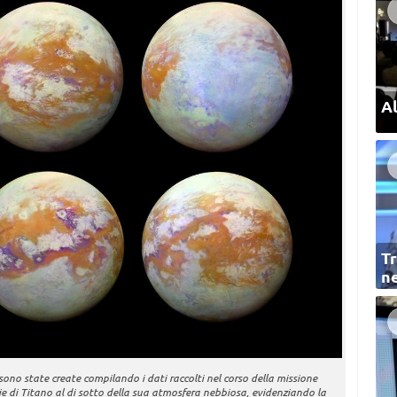
Al
Tr
ne
 sono state create compilando i dati raccolti nel corso della missione
e di Titano al di sotto della sua atmosfera nebbiosa, evidenziando la