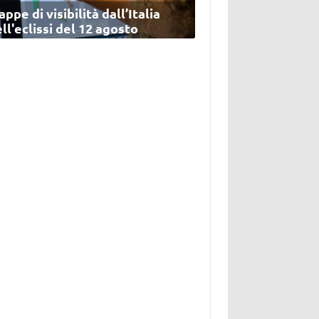
ppe di visibilità dall’Italia
ll'eclissi del 12 agosto