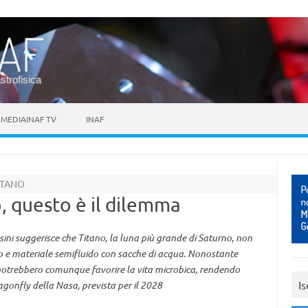
astrofisica
MEDIAINAF TV
INAF
ITANO
 questo è il dilemma
sini suggerisce che Titano, la luna più grande di Saturno, non
io e materiale semifluido con sacche di acqua. Nonostante
e potrebbero comunque favorire la vita microbica, rendendo
Is
agonfly della Nasa, prevista per il 2028