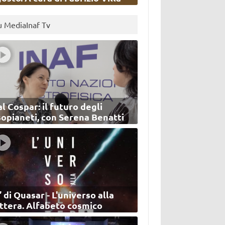
u MediaInaf Tv
l Cospar: il futuro degli
sopianeti, con Serena Benatti
’ di Quasar - L'universo alla
ettera. Alfabeto cosmico