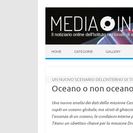
Il notiziario online dell’Istituto nazionale di 
Vai al contenuto
HOME
CATEGORIE
GALLERY
UN NUOVO SCENARIO DELL’INTERNO DI T
Oceano o non oceano,
Una nuova analisi dei dati della missione Cas
ospiti un oceano globale, ma strati di ghiacc
l’assenza di un oceano, le condizioni intern
Titano un obiettivo chiave per la missione Dr