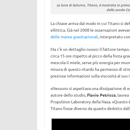
La luna di Saturno, Titano, è mostrata in prim
dalla sonda Cas
La chiave arriva dal modo in cui Titano si d
ellittica. Già nel 2008 le osservazioni aveva
delle maree gravitazionali
, interpretato co
Ma c’è un dettaglio nuovo: il fattore tempo
circa 15 ore rispetto al picco della forza g
mescola il miele, serve più energia per muov
misura di questo ritardo ha permesso di sti
preziose informazioni sulla viscosità al suo 
«Nessuno si aspettava una dissipazione di e
autore dello studio,
Flavio Petricca
, laurea
Propulsion Laboratory della Nasa. «Questo è
Titano fosse diverso da quanto dedotto dall