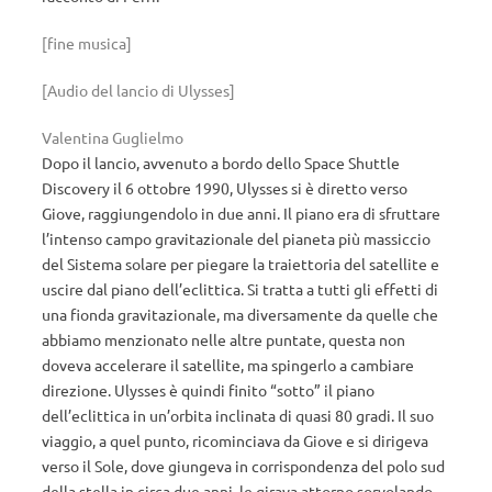
[fine musica]
[Audio del lancio di Ulysses]
Valentina Guglielmo
Dopo il lancio, avvenuto a bordo dello Space Shuttle
Discovery il 6 ottobre 1990, Ulysses si è diretto verso
Giove, raggiungendolo in due anni. Il piano era di sfruttare
l’intenso campo gravitazionale del pianeta più massiccio
del Sistema solare per piegare la traiettoria del satellite e
uscire dal piano dell’eclittica. Si tratta a tutti gli effetti di
una fionda gravitazionale, ma diversamente da quelle che
abbiamo menzionato nelle altre puntate, questa non
doveva accelerare il satellite, ma spingerlo a cambiare
direzione. Ulysses è quindi finito “sotto” il piano
dell’eclittica in un’orbita inclinata di quasi 80 gradi. Il suo
viaggio, a quel punto, ricominciava da Giove e si dirigeva
verso il Sole, dove giungeva in corrispondenza del polo sud
della stella in circa due anni, le girava attorno sorvolando