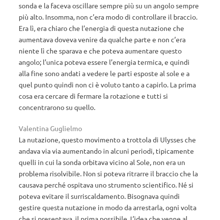
sonda e la faceva oscillare sempre più su un angolo sempre
più alto. Insomma, non c’era modo di controllare il braccio.
Era lì, era chiaro che l’energia di questa nutazione che
aumentava doveva venire da qualche parte e non c’era
niente lì che sparava e che poteva aumentare questo
angolo; l’unica poteva essere l’energia termica, e quindi
alla fine sono andati a vedere le parti esposte al sole e a
quel punto quindi non ci è voluto tanto a capirlo. La prima
cosa era cercare di fermare la rotazione e tutti si
concentrarono su quello.
Valentina Guglielmo
La nutazione, questo movimento a trottola di Ulysses che
andava via via aumentando in alcuni periodi, tipicamente
quelli in cui la sonda orbitava vicino al Sole, non era un
problema risolvibile. Non si poteva ritrarre il braccio che la
causava perché ospitava uno strumento scientifico. Né si
poteva evitare il surriscaldamento. Bisognava quindi
gestire questa nutazione in modo da arrestarla, ogni volta
che si presentava, il prima possibile. L’idea che venne al