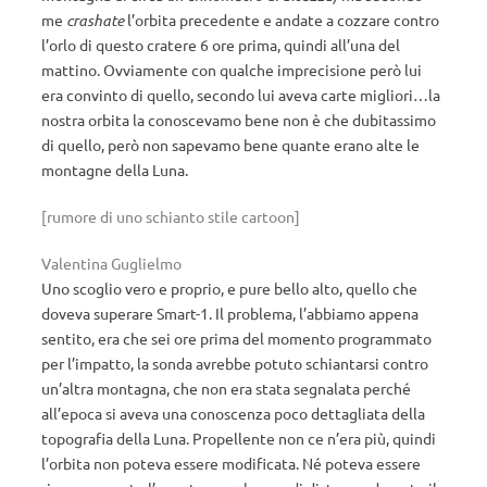
me
crashate
l’orbita precedente e andate a cozzare contro
l’orlo di questo cratere 6 ore prima, quindi all’una del
mattino. Ovviamente con qualche imprecisione però lui
era convinto di quello, secondo lui aveva carte migliori…la
nostra orbita la conoscevamo bene non è che dubitassimo
di quello, però non sapevamo bene quante erano alte le
montagne della Luna.
[rumore di uno schianto stile cartoon]
Valentina Guglielmo
Uno scoglio vero e proprio, e pure bello alto, quello che
doveva superare Smart-1. Il problema, l’abbiamo appena
sentito, era che sei ore prima del momento programmato
per l’impatto, la sonda avrebbe potuto schiantarsi contro
un’altra montagna, che non era stata segnalata perché
all’epoca si aveva una conoscenza poco dettagliata della
topografia della Luna. Propellente non ce n’era più, quindi
l’orbita non poteva essere modificata. Né poteva essere