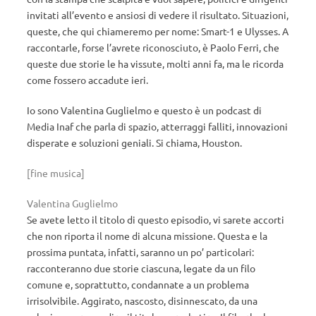
invitati all’evento e ansiosi di vedere il risultato. Situazioni,
queste, che qui chiameremo per nome: Smart-1 e Ulysses. A
raccontarle, forse l’avrete riconosciuto, è Paolo Ferri, che
queste due storie le ha vissute, molti anni fa, ma le ricorda
come fossero accadute ieri.
Io sono Valentina Guglielmo e questo è un podcast di
Media Inaf che parla di spazio, atterraggi falliti, innovazioni
disperate e soluzioni geniali. Si chiama, Houston.
[fine musica]
Valentina Guglielmo
Se avete letto il titolo di questo episodio, vi sarete accorti
che non riporta il nome di alcuna missione. Questa e la
prossima puntata, infatti, saranno un po’ particolari:
racconteranno due storie ciascuna, legate da un filo
comune e, soprattutto, condannate a un problema
irrisolvibile. Aggirato, nascosto, disinnescato, da una