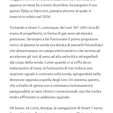
appena un mese fa, a inizio dicembre, ha eseguito il suo
quinto flyby su Mercurio, pianeta attorno al quale si
inserirà in orbita nel 2026.
Tornando a Smart-1, comunque, dei suoi 367 chili circa 82
erano di propellente, in forma di gas xeno ad elevata
pressione. Servivano a far funzionare il primo propulsore
ionico al plasma: la sonda era dotata di pannelli fotovoltaici
che alimentavano un campo elettrostatico che serviva ad
accelerare gli ioni di xeno ad alta velocità e ad espellerli
dal corpo della sonda. Come quando ci si tuffa da un
materassino al mare, la fuoriuscita di ioni induce una
reazione uguale e contraria sulla sonda, spingendola nella
direzione opposta a quella degli ioni. Un sistema, questo,
che a livello di spinta non è nemmeno lontanamente
paragonabile ai razzi chimici convenzionali, ma che risulta
molto efficiente in ambiente spaziale.
Né breve, né corta, dunque, la navigazione di Smart-1 verso