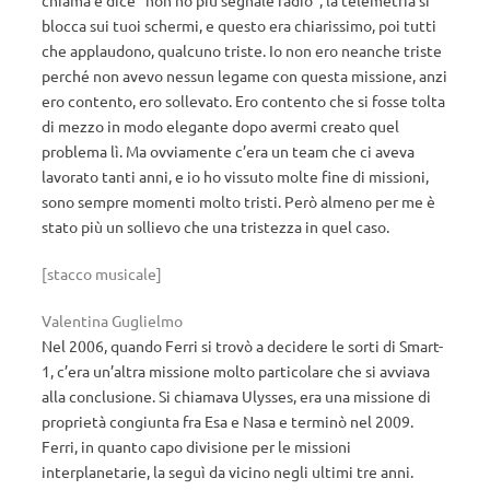
chiama e dice “non ho più segnale radio”, la telemetria si
blocca sui tuoi schermi, e questo era chiarissimo, poi tutti
che applaudono, qualcuno triste. Io non ero neanche triste
perché non avevo nessun legame con questa missione, anzi
ero contento, ero sollevato. Ero contento che si fosse tolta
di mezzo in modo elegante dopo avermi creato quel
problema lì. Ma ovviamente c’era un team che ci aveva
lavorato tanti anni, e io ho vissuto molte fine di missioni,
sono sempre momenti molto tristi. Però almeno per me è
stato più un sollievo che una tristezza in quel caso.
[stacco musicale]
Valentina Guglielmo
Nel 2006, quando Ferri si trovò a decidere le sorti di Smart-
1, c’era un’altra missione molto particolare che si avviava
alla conclusione. Si chiamava Ulysses, era una missione di
proprietà congiunta fra Esa e Nasa e terminò nel 2009.
Ferri, in quanto capo divisione per le missioni
interplanetarie, la seguì da vicino negli ultimi tre anni.