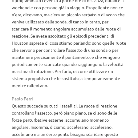
riprogrammato l’evento a poche ore di distanza, durante il
weekend e con persone già in viaggio. Propellente non ce
n’era, dicevamo, ma c’era un piccolo serbatoio di azoto che
veniva utilizzato dalla sonda, di tanto in tanto, per
scaricare il momento angolare accumulato dalle ruote di
reazione. Se avete ascoltato gli episodi precedenti di
Houston saprete di cosa stiamo parlando: sono quelle ruote
che servono per controllare l’assetto di una sonda o per
mantenere precisamente il puntamento, e che vengono
periodicamente scaricate quando raggiungono la velocità
massima di rotazione. Per farlo, occorre utilizzare un
sistema propulsivo che le sostituisca temporaneamente
mentre rallentano.
Paolo Ferri
Questo succede su tutti i satelliti. Le ruote di reazione
controllano l’assetto, però piano piano, se ci sono delle
forze perturbative esterne, accumulano momento
angolare. Insomma, diciamo, accelerano, accelerano,
accelerano e a un certo punto bisogna scaricare questo