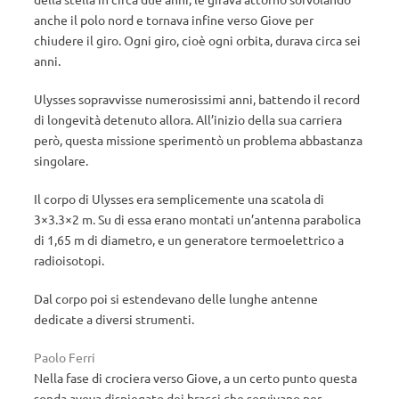
anche il polo nord e tornava infine verso Giove per
chiudere il giro. Ogni giro, cioè ogni orbita, durava circa sei
anni.
Ulysses sopravvisse numerosissimi anni, battendo il record
di longevità detenuto allora. All’inizio della sua carriera
però, questa missione sperimentò un problema abbastanza
singolare.
Il corpo di Ulysses era semplicemente una scatola di
3×3.3×2 m. Su di essa erano montati un’antenna parabolica
di 1,65 m di diametro, e un generatore termoelettrico a
radioisotopi.
Dal corpo poi si estendevano delle lunghe antenne
dedicate a diversi strumenti.
Paolo Ferri
Nella fase di crociera verso Giove, a un certo punto questa
sonda aveva dispiegato dei bracci che servivano per