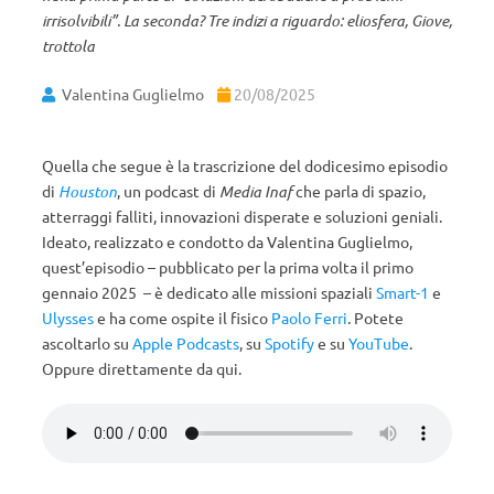
irrisolvibili”. La seconda? Tre indizi a riguardo: eliosfera, Giove,
trottola
Valentina Guglielmo
20/08/2025
Quella che segue è la trascrizione del dodicesimo episodio
di
Houston
, un podcast di
Media Inaf
che parla di spazio,
atterraggi falliti, innovazioni disperate e soluzioni geniali.
Ideato, realizzato e condotto da Valentina Guglielmo,
quest’episodio – pubblicato per la prima volta il primo
gennaio 2025 – è dedicato alle missioni spaziali
Smart-1
e
Ulysses
e ha come ospite il fisico
Paolo Ferri
. Potete
ascoltarlo su
Apple Podcasts
, su
Spotify
e su
YouTube
.
Oppure direttamente da qui.