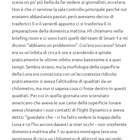
scena un po’ più bella da far vedere ai giornalisti, eccetera.
Non è che ci servisse la sala controllo principale perché noi
eravamo abbastanza passivi, però avevamo deciso di
trasferirci lì e il venerdì appunto ci si trasferiva lì in
preparazione della domenica mattina. Mi chiamano nella
briefing room e ci sono tutti quelli del team di Smart-1 e mi
dicono: “abbiamo un problemino”. Cos’era successo? Smart
era su un’orbita di circa 6 ore e scendendo a spirale
praticamente le ultime orbite erano bassissime e a quei
tempi. Sembra strano, ma la morfologia della superficie
della Luna era conosciuta con un’accuratezza ridicola:
praticamente si aveva l’altitudine di quadrati da un
chilometro, ma non si sapeva cosa ci fosse dentro in questi
quadrati. Per cui in quella giornata uno scienziato
americano che aveva le sue carte della superficie lunare
aveva chiamato i suoi contatti di Flight Dynamics e aveva
detto: “guardate che – ci ha fatto vedere la mappa della
Luna e ce l’ho ancora davanti ai miei occhi – non
crasherete
domenica mattina alle 7 su questa montagna (era una
montagna di circa un chilometro di altezza) ma secondo