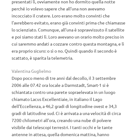
presentati lì, ovviamente non ho dormito quella notte
perché io volevo sapere che all’una non avevamo
incocciato il cratere. Loro erano molto convinti che
l’avrebbero evitato, erano già convinti prima che chiamasse
lo scienziato. Comunque, all’una è sopravvissuto il satellite
e poi siamo stati lì. Loro avevano un orario molto preciso in
cui saremmo andati a cozzare contro questa montagna, e lì
era proprio sicuro: o sì o no. Quindi quando il secondo è
scattato, è sparita la telemetria.
Valentina Guglielmo
Dopo poco meno di tre anni dal decollo, il 3 settembre
2006 alle 07.42 ora locale a Darmstadt, Smart-1 si è
schiantata contro una parete sopraelevata in un luogo
chiamato Lacus Excellentiaie, in italiano il Lago
dell’Eccellenza, a 46,2 gradi di longitudine ovest e 34,3
gradi di latitudine sud. Ci è arrivata a una velocità di circa
7200 chilometri all’ora, creando una nube di polvere
visibile dai telescopi terrestri. I tanti occhi e le tante
antenne in attesa, quella domenica mattina, hanno