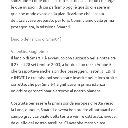
soluzione – come dice il titolo – acrobatica. Il filo che lega
le due missioni di cui parliamo oggi è quello di essere in
qualche modo evase dalla pianificazione che il team
dell’Esa aveva preparato per loro. Cominciamo dalla prima
protagonista, la missione Smart-1.
[Audio del lancio di Smart-1]
Valentina Guglielmo
Il lancio di Smart-1 è avvenuto con successo nella notte tra
il 27 e il 28 settembre 2003, a bordo di un razzo Ariane 5
che trasportava anche altri due passeggeri, i satelliti EBird
e INSAT. Le tre missioni sono state inserite nelle loro orbite
corrette, che per Smart-1 significava in prima istanza
un’orbita geostazionaria attorno al nostro pianeta.
Costruita per essere la prima sonda europea diretta verso
la Luna, dunque, Smart-1 doveva ben presto allontanarsi dal
campo gravitazionale della terra e venire catturata, invece,
da quello del nostro satellite. Ci avrebbe messo circa