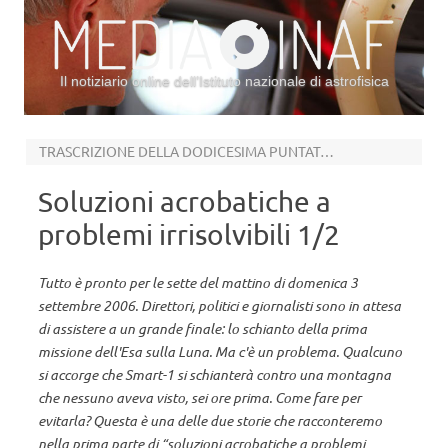
Il notiziario online dell’Istituto nazionale di astrofisica
Vai al contenuto
TRASCRIZIONE DELLA DODICESIMA PUNTATA DI “HOUSTON”
Soluzioni acrobatiche a
problemi irrisolvibili 1/2
Tutto è pronto per le sette del mattino di domenica 3
settembre 2006. Direttori, politici e giornalisti sono in attesa
di assistere a un grande finale: lo schianto della prima
missione dell'Esa sulla Luna. Ma c'è un problema. Qualcuno
si accorge che Smart-1 si schianterà contro una montagna
che nessuno aveva visto, sei ore prima. Come fare per
evitarla? Questa è una delle due storie che racconteremo
nella prima parte di “soluzioni acrobatiche a problemi