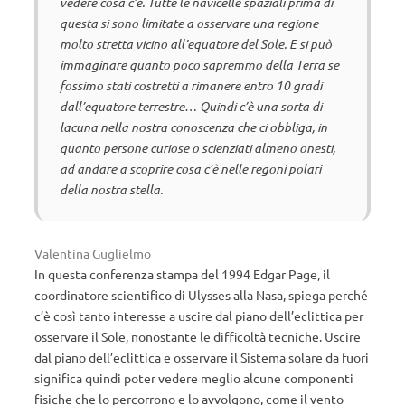
vedere cosa c’è. Tutte le navicelle spaziali prima di
questa si sono limitate a osservare una regione
molto stretta vicino all’equatore del Sole. E si può
immaginare quanto poco sapremmo della Terra se
fossimo stati costretti a rimanere entro 10 gradi
dall’equatore terrestre… Quindi c’è una sorta di
lacuna nella nostra conoscenza che ci obbliga, in
quanto persone curiose o scienziati almeno onesti,
ad andare a scoprire cosa c’è nelle regoni polari
della nostra stella.
Valentina Guglielmo
In questa conferenza stampa del 1994 Edgar Page, il
coordinatore scientifico di Ulysses alla Nasa, spiega perché
c’è così tanto interesse a uscire dal piano dell’eclittica per
osservare il Sole, nonostante le difficoltà tecniche. Uscire
dal piano dell’eclittica e osservare il Sistema solare da fuori
significa quindi poter vedere meglio alcune componenti
fisiche che lo percorrono e lo avvolgono, come il vento