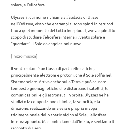
solare, e l’eliosfera.
Ulysses, il cui nome richiama all’audacia di Ulisse
nell’Odissea, visto che entrambi si sono spinti in territori
fino a quel momento del tutto inesplorati, aveva quindi lo
scopo di studiare l’eliosfera interna, il vento solare e
“guardare” il Sole da angolazioni nuove.
[inizio musica]
Il vento solare è un flusso di particelle cariche,
principalmente elettroni e protoni, che il Sole soffia nel
Sistema solare. Arriva anche sulla Terra e può causare
tempeste geomagnetiche che disturbano i satelliti, le
comunicazioni, e gli astronauti in orbita. Ulysses ne ha
studiato la composizione chimica, la velocità, e la
direzione, realizzando una vera e propria mappa
tridimensionale dello spazio vicino al Sole, l’eliosfera
interna appunto. Ma cominciamo dall’inizio, e sentiamo il
racconto di Ferri.