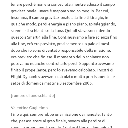
lunare perché non era conosciuta, mentre adesso il campo
gravitazionale lunare è mappato molto meglio. Per cui,
insomma, il campo gravitazionale alla fine ti tira giù, in
qualche modo, perdi energia e piano piano, spiraleggiando,
scendi e ti schianti sulla Luna. Quindi stava succedendo
questo a Smart-1 alla fine. Continuavamo a fare scienza fino
alla fine, erò era previsto, praticamente un paio di mesi
dopo che io sono diventato responsabile della missione,
era previsto che finisse. Il momento dello schianto non
potevamo neanche controllarlo perché appunto avevamo
finito il propellente, però lo avevamo calcolato. I nostri di
Flight Dynamics avevano calcolato molto precisamente le
sette di domenica mattina 3 settembre 2006.
[rumore di uno schianto]
Valentina Guglielmo
Fino a qui, sembrerebbe una missione da manuale. Tanto
che, per assistere al gran finale, ovvero alla perdita di
segnale programmata per le 7 del mattino di domenica 3