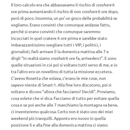
Il loro calcolo era che abbassavamo il rischio di
crashare
6
ore prima aumentando il rischio di non
crashare
6 ore dopo,
però di poco. Insomma, un po’ un gioco delle probabilità se
vogliamo. Erano convinti che comunque andasse fatto,
perché si erano convinti che comunque saremmo
incocciati in quel cratere 6 ore prima e sarebbe stato
imbarazzantissimo svegliare tutti i VIP, i politici, i
giornalisti, farli arrivare lì la domenica mattina alle 7 e
dirgli “in realtà siamo
crashati
6 ore fa, arrivederci”. E sono
quelle situazioni in cui poi si voltano tutti verso di me, e io
tra l’altro ero un novellino di tutta la missione eccetera.
C’avevo Rosetta che volava, c’erano le mie cose, non
sapevo niente di Smart-1. Alla fine loro discutono, poi si
voltano e dicono “allora che facciamo? Decidi”. Proviamo,
cosa volete che vi dica. Facciamo di tutto per evitare quella
cosa e se poi anche alle 7 manchiamo la montagna va bene,
ci inventeremo qualcosa. Certo non è stato uno dei miei
weekend più tranquilli. Appunto ero nuovo in quella
posizione lì e alla fine alla domenica mattina ci siamo