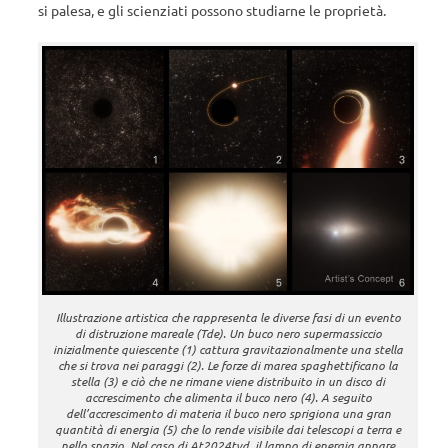
si palesa, e gli scienziati possono studiarne le proprietà.
Illustrazione artistica che rappresenta le diverse fasi di un evento
di distruzione mareale (Tde). Un buco nero supermassiccio
inizialmente quiescente (1) cattura gravitazionalmente una stella
che si trova nei paraggi (2). Le forze di marea spaghettificano la
stella (3) e ciò che ne rimane viene distribuito in un disco di
accrescimento che alimenta il buco nero (4). A seguito
dell’accrescimento di materia il buco nero sprigiona una gran
quantità di energia (5) che lo rende visibile dai telescopi a terra e
nello spazio. Nel caso di At2024tvd, il lampo di energia appare