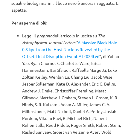
squali e biologi marini. Il buco nero è ancora in agguato. E
aspetta.
Per saperne di più:
Leggi il
preprint
dell’articolo in uscita su
The
Astrophysical Journal Letters
“
A Massive Black Hole
0.8 kpc from the Host Nucleus Revealed by the
Offset Tidal Disruption Event AT2024tvd
”, di Yuhan
Yao, Ryan Chornock, Charlotte Ward, Erica
Hammerstein, Itai Sfaradi, Raffaella Margutti, Luke
Zoltan Kelley, Wenbin Lu, Chang Liu, Jacob Wise,
Jesper Sollerman, Kate D. Alexander, Eric C. Bellm,
Andrew J. Drake, Christoffer Fremling, Marat
Gilfanov, Matthew J. Graham, Steven L. Groom, K. R.
Hinds, S. R. Kulkarni, Adam A. Miller, James C. A.
Miller-Jones, Matt Nicholl, Daniel A. Perley, Josiah
Purdum, Vikram Ravi, R. Michael Rich, Nabeel
Rehemtulla, Reed Riddle, Roger Smith, Robert Stein,
Rashid Sunyaev, Sjoert van Velzen e Avery Wold