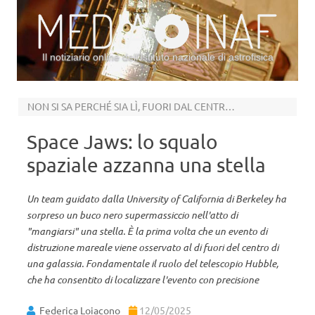
Il notiziario online dell’Istituto nazionale di astrofisica
Vai al contenuto
NON SI SA PERCHÉ SIA LÌ, FUORI DAL CENTRO DELLA GALASSIA OSPITANTE
Space Jaws: lo squalo
spaziale azzanna una stella
Un team guidato dalla University of California di Berkeley ha
sorpreso un buco nero supermassiccio nell'atto di
"mangiarsi" una stella. È la prima volta che un evento di
distruzione mareale viene osservato al di fuori del centro di
una galassia. Fondamentale il ruolo del telescopio Hubble,
che ha consentito di localizzare l'evento con precisione
Federica Loiacono
12/05/2025