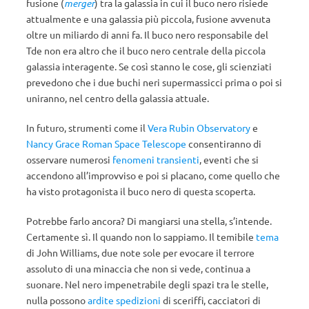
fusione (
merger
) tra la galassia in cui il buco nero risiede
attualmente e una galassia più piccola, fusione avvenuta
oltre un miliardo di anni fa. Il buco nero responsabile del
Tde non era altro che il buco nero centrale della piccola
galassia interagente. Se così stanno le cose, gli scienziati
prevedono che i due buchi neri supermassicci prima o poi si
uniranno, nel centro della galassia attuale.
In futuro, strumenti come il
Vera Rubin Observatory
e
Nancy Grace Roman Space Telescope
consentiranno di
osservare numerosi
fenomeni transienti
, eventi che si
accendono all’improvviso e poi si placano, come quello che
ha visto protagonista il buco nero di questa scoperta.
Potrebbe farlo ancora? Di mangiarsi una stella, s’intende.
Certamente sì. Il quando non lo sappiamo. Il temibile
tema
di John Williams, due note sole per evocare il terrore
assoluto di una minaccia che non si vede, continua a
suonare. Nel nero impenetrabile degli spazi tra le stelle,
nulla possono
ardite spedizioni
di sceriffi, cacciatori di