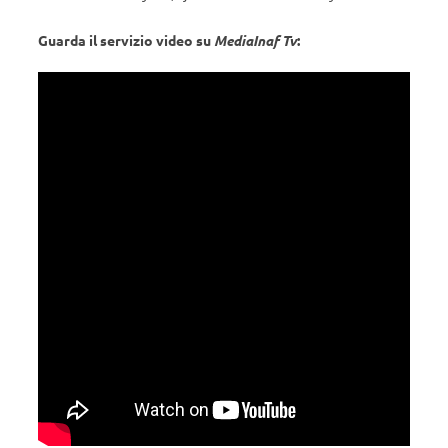
Guarda il servizio video su
MediaInaf Tv
: