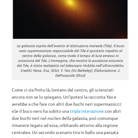
La galassia ospite dell’evento di distruzione mareale (Tde). Il buco
nero supermassiccio responsabile del Tde è spostato rispetto al
centro della galassia, come rivela il lampo di luce emesso in
occasione del Tde. L’immagine, che mostra la posizione accurata
del Tde, è stata realizzata col telescopio Hubble nell’ultravioletto.
Crediti: Nasa, Esa, StScI, Y. Yao (Uc Berkeley); Elaborazione: J.
DePasquale (Stsci)
Come ci sia finito là, lontano dal centro, gli scienziati
ancora non se lo spiegano. Un’ipotesi la racconta Yao e
avrebbe a che fare con altri due buchi neri supermassicci:
«Se il buco nero ha subito una
tripla interazione
con altri
due buchi neri nel nucleo della galassia, può comunque
rimanere legato ad essa, orbitando attorno alla regione
centrale». Un secondo scenario tira in ballo una passata