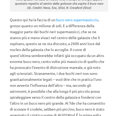
spostato rispetto al centro della galassia che ospita il buco nero
(6). Crediti: Nasa, Esa, StScI, R. Crawford (Stsci)
Questo qui ha la faccia di un
buco nero supermassiccio
,
grosso quanto un milione di soli. E a differenza della
maggior parte dei buchi neri supermassicci, che se ne
stanno più e meno vivaci nel centro delle galassie che li
ospitano, questo se ne sta discosto, a 2600 anni luce dal
nucleo della galassia che lo accoglie. Il cuore di
quest’ultima sembrerebbe infatti già occupato da un altro
enorme buco nero, cento volte più massiccio di quello che
ha provocato l’evento di distruzione mareale, e già noto
agli scienziati. Stranamente, i due buchi neri non sono
gravitazionalmente legati – vuol dire che in pratica l’uno
non avverte l’influenza dell’altro – ma, secondo gli
astronomi, è possibile che alla lunga il più piccolo possa
spiraleggiare verso il centro della galassia e fondersi con
l’altro in un buco nero più grande. Al Tde che ha consentito
di scovare il crudele, sebben più piccino, buco nero è stato
assegnato il criptico nome di
At2024tvd
. È la prima volta