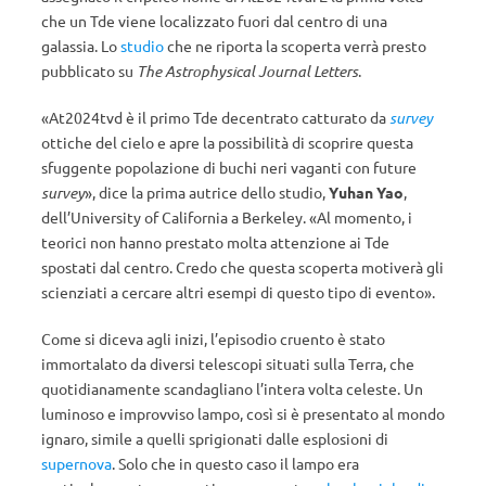
che un Tde viene localizzato fuori dal centro di una
galassia. Lo
studio
che ne riporta la scoperta verrà presto
pubblicato su
The Astrophysical Journal Letters
.
«At2024tvd è il primo Tde decentrato catturato da
survey
ottiche del cielo e apre la possibilità di scoprire questa
sfuggente popolazione di buchi neri vaganti con future
survey
», dice la prima autrice dello studio,
Yuhan Yao
,
dell’University of California a Berkeley. «Al momento, i
teorici non hanno prestato molta attenzione ai Tde
spostati dal centro. Credo che questa scoperta motiverà gli
scienziati a cercare altri esempi di questo tipo di evento».
Come si diceva agli inizi, l’episodio cruento è stato
immortalato da diversi telescopi situati sulla Terra, che
quotidianamente scandagliano l’intera volta celeste. Un
luminoso e improvviso lampo, così si è presentato al mondo
ignaro, simile a quelli sprigionati dalle esplosioni di
supernova
. Solo che in questo caso il lampo era