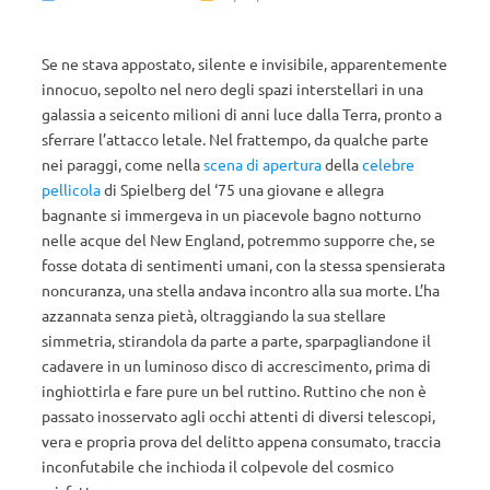
Se ne stava appostato, silente e invisibile, apparentemente
innocuo, sepolto nel nero degli spazi interstellari in una
galassia a seicento milioni di anni luce dalla Terra, pronto a
sferrare l’attacco letale. Nel frattempo, da qualche parte
nei paraggi, come nella
scena di apertura
della
celebre
pellicola
di Spielberg del ‘75 una giovane e allegra
bagnante si immergeva in un piacevole bagno notturno
nelle acque del New England, potremmo supporre che, se
fosse dotata di sentimenti umani, con la stessa spensierata
noncuranza, una stella andava incontro alla sua morte. L’ha
azzannata senza pietà, oltraggiando la sua stellare
simmetria, stirandola da parte a parte, sparpagliandone il
cadavere in un luminoso disco di accrescimento, prima di
inghiottirla e fare pure un bel ruttino. Ruttino che non è
passato inosservato agli occhi attenti di diversi telescopi,
vera e propria prova del delitto appena consumato, traccia
inconfutabile che inchioda il colpevole del cosmico