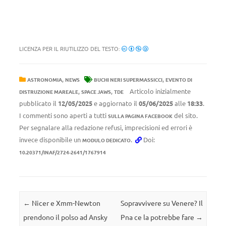
LICENZA PER IL RIUTILIZZO DEL TESTO:
,
,
ASTRONOMIA
NEWS
BUCHI NERI SUPERMASSICCI
EVENTO DI
,
,
Articolo inizialmente
DISTRUZIONE MAREALE
SPACE JAWS
TDE
pubblicato il
12/05/2025
e aggiornato il
05/06/2025
alle
18:33
.
I commenti sono aperti a tutti
del sito.
SULLA PAGINA FACEBOOK
Per segnalare alla redazione refusi, imprecisioni ed errori è
invece disponibile un
.
Doi:
MODULO DEDICATO
10.20371/INAF/2724-2641/1767914
Navigazione articolo
←
Nicer e Xmm-Newton
Sopravvivere su Venere? Il
prendono il polso ad Ansky
Pna ce la potrebbe fare
→