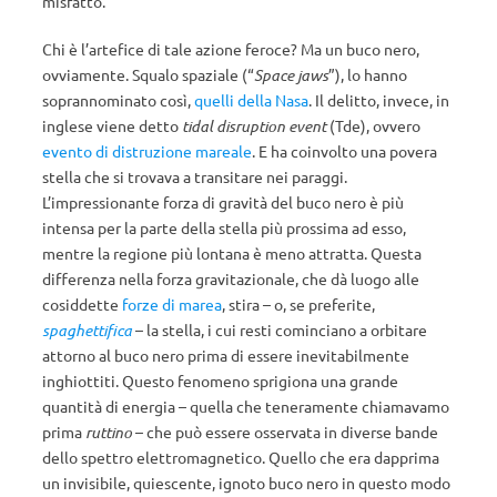
misfatto.
Chi è l’artefice di tale azione feroce? Ma un buco nero,
ovviamente. Squalo spaziale (“
Space jaws
”), lo hanno
soprannominato così,
quelli della Nasa
. Il delitto, invece, in
inglese viene detto
tidal disruption event
(Tde), ovvero
evento di distruzione mareale
. E ha coinvolto una povera
stella che si trovava a transitare nei paraggi.
L’impressionante forza di gravità del buco nero è più
intensa per la parte della stella più prossima ad esso,
mentre la regione più lontana è meno attratta. Questa
differenza nella forza gravitazionale, che dà luogo alle
cosiddette
forze di marea
, stira – o, se preferite,
spaghettifica
– la stella, i cui resti cominciano a orbitare
attorno al buco nero prima di essere inevitabilmente
inghiottiti. Questo fenomeno sprigiona una grande
quantità di energia – quella che teneramente chiamavamo
prima
ruttino
– che può essere osservata in diverse bande
dello spettro elettromagnetico. Quello che era dapprima
un invisibile, quiescente, ignoto buco nero in questo modo