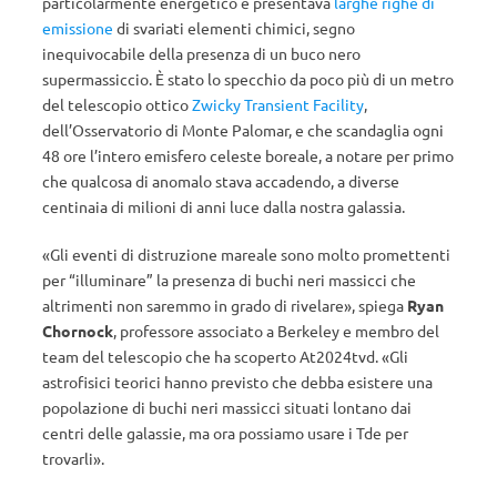
particolarmente energetico e presentava
larghe righe di
emissione
di svariati elementi chimici, segno
inequivocabile della presenza di un buco nero
supermassiccio. È stato lo specchio da poco più di un metro
del telescopio ottico
Zwicky Transient Facility
,
dell’Osservatorio di Monte Palomar, e che scandaglia ogni
48 ore l’intero emisfero celeste boreale, a notare per primo
che qualcosa di anomalo stava accadendo, a diverse
centinaia di milioni di anni luce dalla nostra galassia.
«Gli eventi di distruzione mareale sono molto promettenti
per “illuminare” la presenza di buchi neri massicci che
altrimenti non saremmo in grado di rivelare», spiega
Ryan
Chornock
, professore associato a Berkeley e membro del
team del telescopio che ha scoperto At2024tvd. «Gli
astrofisici teorici hanno previsto che debba esistere una
popolazione di buchi neri massicci situati lontano dai
centri delle galassie, ma ora possiamo usare i Tde per
trovarli».