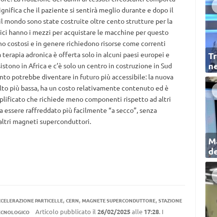
significa che il paziente si sentirà meglio durante e dopo il
il mondo sono state costruite oltre cento strutture per la
dici hanno i mezzi per acquistare le macchine per questo
o costosi e in genere richiedono risorse come correnti
 terapia adronica è offerta solo in alcuni paesi europei e
Tr
ne
sistono in Africa e c’è solo un centro in costruzione in Sud
nto potrebbe diventare in futuro più accessibile: la nuova
lto più bassa, ha un costo relativamente contenuto ed è
plificato che richiede meno componenti rispetto ad altri
a essere raffreddato più facilmente “a secco”, senza
i altri magneti superconduttori.
Ma
de
,
,
,
CELERAZIONE PARTICELLE
CERN
MAGNETE SUPERCONDUTTORE
STAZIONE
Articolo pubblicato il
26/02/2025
alle
17:28
. I
ECNOLOGICO