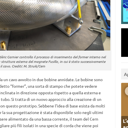
éric Garnier controlla il processo di inserimento del former interno nel
la struttura esterna del magnete Fusillo, in cui è stato successivamente
 il cavo. Crediti: M. Struik/Cern
A
 da un cavo avvolto in due bobine annidate. Le bobine sono
ddetto “former”, una sorta di stampo che potete vedere
inclinata in direzione opposta rispetto a quella esterna e
 tubo. Si tratta di un nuovo approccio alla creazione di un
con questo prototipo. Sebbene l’idea di base esista da molti
r la sua progettazione è stata disponibile solo negli ultimi
ere alimentato da una bassa corrente, il team del Cern
L’
liare più fili isolati in una specie di corda che viene poi
ag