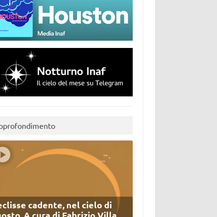
pprofondimento
eclisse cadente, nel cielo di
osto. A cura di Fabrizio Villa