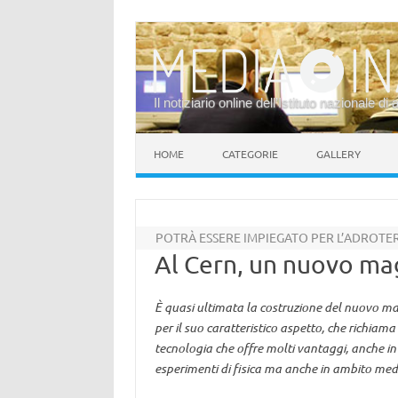
Il notiziario online dell’Istituto nazionale di 
Vai al contenuto
HOME
CATEGORIE
GALLERY
POTRÀ ESSERE IMPIEGATO PER L’ADROTE
Al Cern, un nuovo mag
È quasi ultimata la costruzione del nuovo m
per il suo caratteristico aspetto, che richia
tecnologia che offre molti vantaggi, anche in 
esperimenti di fisica ma anche in ambito med