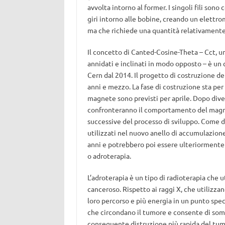
avvolta intorno al former. I singoli fili son
giri intorno alle bobine, creando un elettro
ma che richiede una quantità relativamente
Il concetto di Canted-Cosine-Theta – Cct, 
annidati e inclinati in modo opposto – è un c
Cern dal 2014. Il progetto di costruzione de
anni e mezzo. La fase di costruzione sta per 
magnete sono previsti per aprile. Dopo divers
confronteranno il comportamento del magnet
successive del processo di sviluppo. Come 
utilizzati nel nuovo anello di accumulazione
anni e potrebbero poi essere ulteriormente sv
o adroterapia.
L’adroterapia è un tipo di radioterapia che uti
canceroso. Rispetto ai raggi X, che utilizzano
loro percorso e più energia in un punto spec
che circondano il tumore e consente di som
conseguente distruzione più rapida del tumo