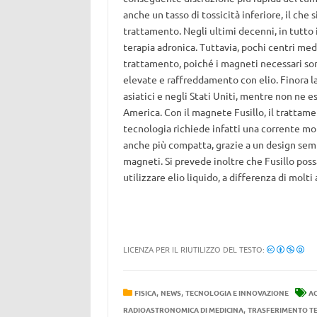
anche un tasso di tossicità inferiore, il che 
trattamento. Negli ultimi decenni, in tutto 
terapia adronica. Tuttavia, pochi centri me
trattamento, poiché i magneti necessari son
elevate e raffreddamento con elio. Finora la
asiatici e negli Stati Uniti, mentre non ne e
America. Con il magnete Fusillo, il trattame
tecnologia richiede infatti una corrente mo
anche più compatta, grazie a un design sem
magneti. Si prevede inoltre che Fusillo poss
utilizzare elio liquido, a differenza di molt
LICENZA PER IL RIUTILIZZO DEL TESTO:
,
,
FISICA
NEWS
TECNOLOGIA E INNOVAZIONE
AC
,
RADIOASTRONOMICA DI MEDICINA
TRASFERIMENTO T