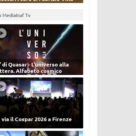
u MediaInaf Tv
’ di Quasar - L'universo alla
ettera. Alfabeto cosmico
 via il Cospar 2026 a Firenze