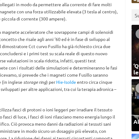
o collegati in modo da permettere alla corrente di fare molti
magnete con una forza utilizzabile elevata (3 tesla al centro),
S
 piccola di corrente (300 ampere).
un magnete acceleratore che sovrappone campi di solenoidi
oncetto che risale agli anni ’60 ed è in fase di sviluppo al
l dimostratore Cct curvo Fusillo ha già richiesto circa due
concludersi e i primi test su scala reale di questo nuovo
e valutazioni in scala ridotta, infatti, questi test
‘Q
e con i risultati delle simulazioni e determineranno le fasi
l
dicevamo, si prevede che i magneti come Fusillo saranno
 (in inglese
storage ring
) per
Hie-Isolde
entro circa cinque
iluppati per altre applicazioni, tra cui la terapia adronica –
lizza fasci di protoni o ioni leggeri per irradiare il tessuto
 fasci di luce, i fasci di ioni rilasciano meno energia lungo il
Al
ifico. Ciò provoca meno danni da radiazioni ai tessuti sani
ministrare in modo sicuro un dosaggio più elevato, con
re. La riduzione dei danni ai tessuti circostanti comporta