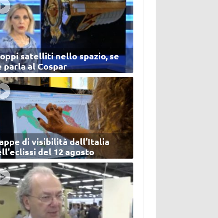
oppi satelliti nello spazio, se
 parla al Cospar
ppe di visibilità dall’Italia
ll'eclissi del 12 agosto