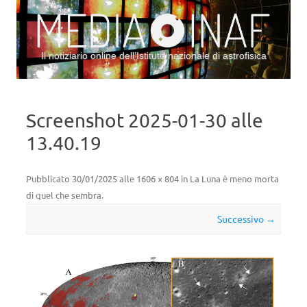
Il notiziario online dell’Istituto nazionale di astrofisica
Vai al contenuto
Screenshot 2025-01-30 alle
13.40.19
Pubblicato
30/01/2025
alle
1606 × 804
in
La Luna è meno morta
di quel che sembra
.
Successivo →