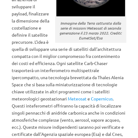
sviluppare il
payload, finalizzare
la dimensione della
Immagine della Terra catturata dalla
costellazione e
serie di missioni Meteosat di seconda
generazione il 23 marzo 2022. Crediti:
definire il satellite
EumetSat/Esa
precursore. L’idea è
quella di sviluppare una serie di satelliti dall’architettura
compatta con il miglior compromesso fra contenimento
dei costi ed efficienza. Ogni satellite Carb-Chaser
trasporterà un interferometro multispettrale
ipercompatto, una tecnologia brevettata da Thales Alenia
Space che si basa sulla miniaturizzazione di tecnologie
chiave utilizzate in altri programmi come i satelliti
meteorologici geostazionari
Meteosat
e
Copernicus
.
Questi inteferometri offriranno la capacità di localizzare
singoli pennacchi di anidride carbonica anche in condizioni
atmosferiche complesse (vento, aerosol, vapore acqueo,
ecc.). Queste misure indipendenti saranno poi verificate e
certificate dall’Agenzia spaziale europea (Esa) e dal Cnes,