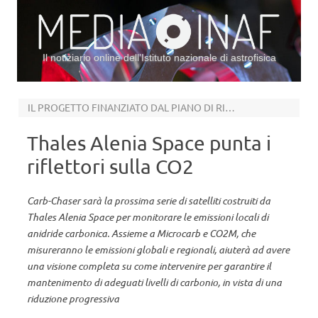
Il notiziario online dell’Istituto nazionale di astrofisica
Vai al contenuto
IL PROGETTO FINANZIATO DAL PIANO DI RILANCIO FRANCIA 2030
Thales Alenia Space punta i
riflettori sulla CO2
Carb-Chaser sarà la prossima serie di satelliti costruiti da
Thales Alenia Space per monitorare le emissioni locali di
anidride carbonica. Assieme a Microcarb e CO2M, che
misureranno le emissioni globali e regionali, aiuterà ad avere
una visione completa su come intervenire per garantire il
mantenimento di adeguati livelli di carbonio, in vista di una
riduzione progressiva