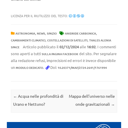
LICENZA PER IL RIUTILIZZO DEL TESTO:
,
,
,
ASTRONOMIA
NEWS
SPAZIO
ANIDRIDE CARBONICA
,
,
CAMBIAMENTI CLIMATICI
COSTELLAZIONI DI SATELLITI
THALES ALENIA
Articolo pubblicato il
02/12/2024
alle
16:02
. I commenti
SPACE
sono aperti a tutti
del sito. Per segnalare
SULLA PAGINA FACEBOOK
alla redazione refusi, imprecisioni ed errori è invece disponibile
un
.
Doi:
MODULO DEDICATO
10.20371/INAF/2724-2641/1761994
Navigazione articolo
←
Acqua nelle profondità di
Mappa dell’universo nelle
Urano e Nettuno?
onde gravitazionali
→