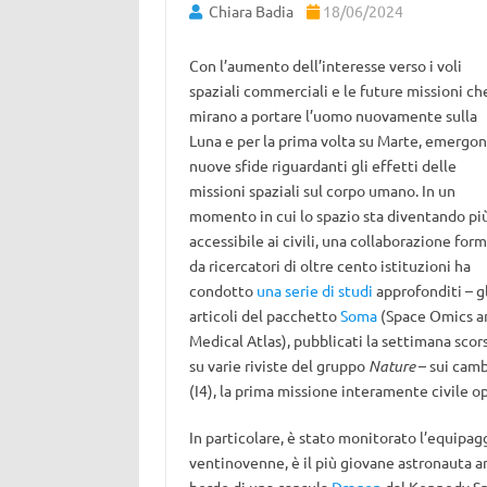
Chiara Badia
18/06/2024
Con l’aumento dell’interesse verso i voli
spaziali commerciali e le future missioni ch
mirano a portare l’uomo nuovamente sulla
Luna e per la prima volta su Marte, emergo
nuove sfide riguardanti gli effetti delle
missioni spaziali sul corpo umano. In un
momento in cui lo spazio sta diventando pi
accessibile ai civili, una collaborazione for
da ricercatori di oltre cento istituzioni ha
condotto
una serie di studi
approfonditi – gl
articoli del pacchetto
Soma
(Space Omics a
Medical Atlas), pubblicati la settimana scor
su varie riviste del gruppo
Nature
– sui camb
(I4), la prima missione interamente civile o
In particolare, è stato monitorato l’equipa
ventinovenne, è il più giovane astronauta am