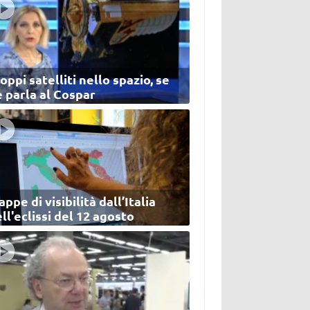
oppi satelliti nello spazio, se
 parla al Cospar
ppe di visibilità dall’Italia
ll'eclissi del 12 agosto