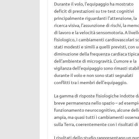
Durante il volo, l’equipaggio ha mostrato
deficit di prestazioni su tre test cognitivi
principalmente riguardanti l’attenzione, la
ricerca visiva, l’assunzione di rischi, la mem
di lavoro e la velocità sensomotoria. A livell
fisiologico, i cambiamenti cardiovascolari s
stati modesti e simili a quelli previsti, con 
diminuzione della frequenza cardiaca tipica
dell’ambiente di microgravità. L’umore e la
vigilanza dell’equipaggio sono rimasti stabil
durante il volo e non sono stati segnalati
conflitti tra i membri dell’equipaggio.
La gamma di risposte fisiologiche indotte d
breve permanenza nello spazio – ad esempio,
funzionamento neurocognitivo, alcune delle q
ampia, ma quasi tutti i cambiamenti osservati
sulla Terra, coerentemente con i risultati di 
I risultati dello studio rappresentano un p