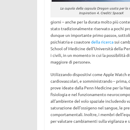
La cupola della capsula Dragon usata per la 
Inspiration 4. Crediti: SpaceX
giorni – anche per la durata molto più conte
stato tradizionalmente riservato a pochi pr
dunque un importante primo passo», sottol
psichiatria e coautore
della ricerca
sui camb
School of Medicine dell’Università della Pen
i civili, in un momento in cui la possibilità
maggiore di persone».
Utilizzando dispositivi come Apple Watch e 
cardiovascolari, e somministrando – prima, du
prove ideate dalla Penn Medicine per la Nas
fisiologia e nel funzionamento neurocompor
all’ambiente del volo spaziale includendo var
saturazione dell’ossigeno nel sangue, le pres
comportamentali. Inoltre, i membri dell’equi
per valutare cambiamenti sulla vigilanza e s