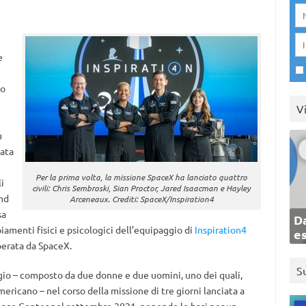
e
no
V
ù
mata
Per la prima volta, la missione SpaceX ha lanciato quattro
i
civili: Chris Sembroski, Sian Proctor, Jared Isaacman e Hayley
nd
Arceneaux. Crediti: SpaceX/Inspiration4
sa
Da
iamenti fisici e psicologici dell’equipaggio di
Inspiration4
e
perata da SpaceX.
S
ggio – composto da due donne e due uomini, uno dei quali,
ericano – nel corso della missione di tre giorni lanciata a