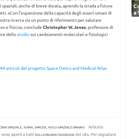
C
spaziali, anche di breve durata, aprendo la strada a future
a
utti. «Con l’espansione della capacità degli esseri umani di
ostra ricerca sia un punto di riferimento per valutare
vo e fisico», conclude
Christopher W. Jones
, professore di
ore dello
studio
sui cambiamenti molecolari e fisiologici
 44 articoli del progetto Space Omics and Medical Atlas
,
,
,
Articolo
CINA SPAZIALE
SOMA
SPACEX
VOLO SPAZIALE UMANO
 sono aperti a tutti
del sito. Per segnalare
SULLA PAGINA FACEBOOK