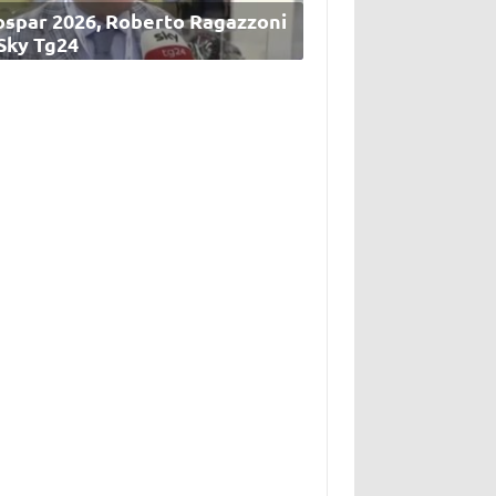
ospar 2026, Roberto Ragazzoni
 Sky Tg24