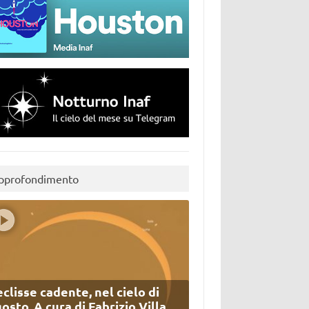
pprofondimento
eclisse cadente, nel cielo di
osto. A cura di Fabrizio Villa