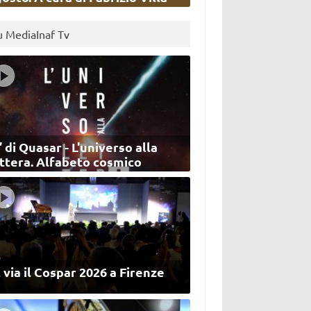
u MediaInaf Tv
’ di Quasar - L'universo alla
ettera. Alfabeto cosmico
 via il Cospar 2026 a Firenze