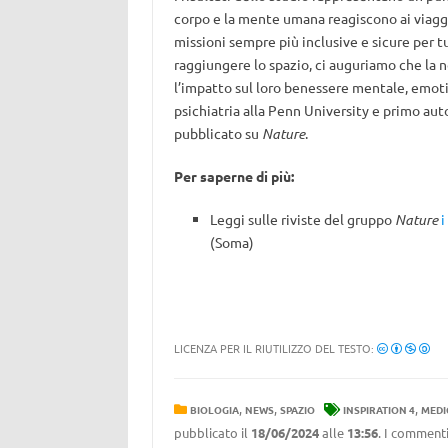
corpo e la mente umana reagiscono ai viaggi 
missioni sempre più inclusive e sicure per t
raggiungere lo spazio, ci auguriamo che la n
l’impatto sul loro benessere mentale, emoti
psichiatria alla Penn University e primo aut
pubblicato su
Nature
.
Per saperne di più:
Leggi sulle riviste del gruppo
Nature
i
(Soma)
LICENZA PER IL RIUTILIZZO DEL TESTO:
,
,
,
BIOLOGIA
NEWS
SPAZIO
INSPIRATION 4
MEDI
pubblicato il
18/06/2024
alle
13:56
. I commenti