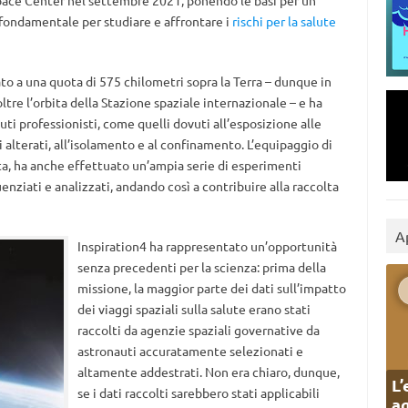
ace Center nel settembre 2021, ponendo le basi per un
fondamentale per studiare e affrontare i
rischi per la salute
to a una quota di 575 chilometri sopra la Terra – dunque in
tre l’orbita della Stazione spaziale internazionale – e ha
auti professionisti, come quelli dovuti all’esposizione alle
i alterati, all’isolamento e al confinamento. L’equipaggio di
ta, ha anche effettuato un’ampia serie di esperimenti
uenziati e analizzati, andando così a contribuire alla raccolta
A
Inspiration4 ha rappresentato un’opportunità
senza precedenti per la scienza: prima della
missione, la maggior parte dei dati sull’impatto
dei viaggi spaziali sulla salute erano stati
raccolti da agenzie spaziali governative da
astronauti accuratamente selezionati e
altamente addestrati. Non era chiaro, dunque,
L’
se i dati raccolti sarebbero stati applicabili
ag