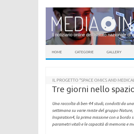
Il notiziario online dell’Istituto nazionale di 
Vai al contenuto
HOME
CATEGORIE
GALLERY
IL PROGETTO “SPACE OMICS AND MEDICA
Tre giorni nello spaz
Una raccolta di ben 44 studi, condotti da una 
settimana su varie riviste del gruppo Nature, r
Inspiration4, la prima missione con a bordo so
parametri vitali e le capacità di memoria e m