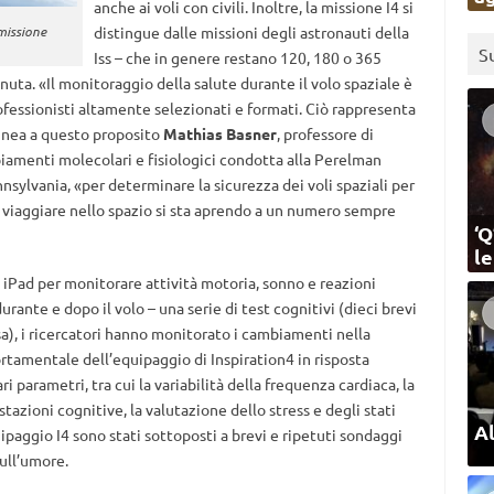
anche ai voli con civili. Inoltre, la missione I4 si
missione
distingue dalle missioni degli astronauti della
S
Iss – che in genere restano 120, 180 o 365
nuta. «Il monitoraggio della salute durante il volo spaziale è
ofessionisti altamente selezionati e formati. Ciò rappresenta
inea a questo proposito
Mathias Basner
, professore di
iamenti molecolari e fisiologici condotta alla Perelman
nsylvania, «per determinare la sicurezza dei voli spaziali per
 di viaggiare nello spazio si sta aprendo a un numero sempre
‘Q
l
iPad per monitorare attività motoria, sonno e reazioni
rante e dopo il volo – una serie di test cognitivi (dieci brevi
a), i ricercatori hanno monitorato i cambiamenti nella
tamentale dell’equipaggio di Inspiration4 in risposta
i parametri, tra cui la variabilità della frequenza cardiaca, la
tazioni cognitive, la valutazione dello stress e degli stati
Al
paggio I4 sono stati sottoposti a brevi e ripetuti sondaggi
ull’umore.