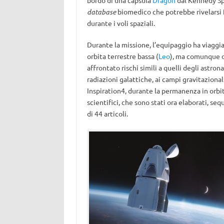
bordo di una capsula
Dragon
dal Kennedy Sp
database
biomedico che potrebbe rivelarsi 
durante i voli spaziali.
Durante la missione, l’equipaggio ha viaggia
orbita terrestre bassa (
Leo
), ma comunque ol
affrontato rischi simili a quelli degli astron
radiazioni galattiche, ai campi gravitazional
Inspiration4, durante la permanenza in orbi
scientifici, che sono stati ora elaborati, seq
di 44 articoli.