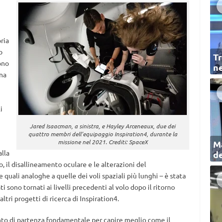
oria
o
Tr
ono
ne
una
i
Jared Isaacman, a sinistra, e Hayley Arceneaux, due dei
quattro membri dell’equipaggio Inspiration4, durante la
missione nel 2021. Crediti: SpaceX
Ma
alla
de
 il disallineamento oculare e le alterazioni del
uali analoghe a quelle dei voli spaziali più lunghi – è stata
 sono tornati ai livelli precedenti al volo dopo il ritorno
altri progetti di ricerca di Inspiration4.
unto di partenza fondamentale per capire meglio come il