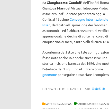
da
Giangiacomo Gandolfi
dell’Inaf di Roma
Gianluca Masi
del Virtual Telescope Projec
associato Inaf – è stato presentato oggi a
Corfù, al 12esimo
Convegno internazionale
Insap
, dedicato all’ispirazione dei fenomeni
astronomici, ed è abbastanza raro: si verific
appena qualche decina di volte nel corso di
cinquantina di mesi, a intervalli di circa 18 a
A conferma del fatto che tale configurazio
fosse nota anche in epoche successive una
storica incisione barocca del 1696, che mos
l’obelisco dell’Esquilino utilizzato come
gnomone
per seguire e tracciare i compless
LICENZA PER IL RIUTILIZZO DEL TESTO:
,
,
ASTRONOMIA
NEWS
ARCHEOASTRONOMIA
I