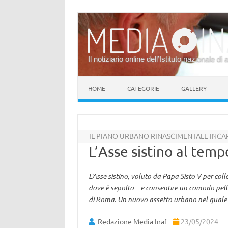
Il notiziario online dell’Istituto nazionale di 
Vai al contenuto
HOME
CATEGORIE
GALLERY
IL PIANO URBANO RINASCIMENTALE INCA
L’Asse sistino al tempo
L’Asse sistino, voluto da Papa Sisto V per coll
dove è sepolto – e consentire un comodo pelleg
di Roma. Un nuovo assetto urbano nel quale 
Redazione Media Inaf
23/05/2024