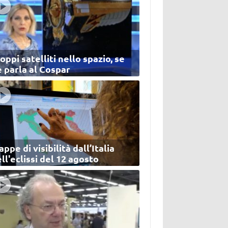
oppi satelliti nello spazio, se
 parla al Cospar
ppe di visibilità dall’Italia
ll'eclissi del 12 agosto