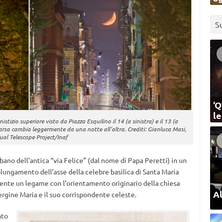
S
‘Q
l
stizio superiore visto da Piazza Esquilino il 14 (a sinistra) e il 13 (a
arsa cambia leggermente da una notte all’altra. Crediti: Gianluca Masi,
tual Telescope Project/Inaf
ano dell’antica “via Felice” (dal nome di Papa Peretti) in un
lungamento dell’asse della celebre basilica di Santa Maria
ente un legame con l’orientamento originario della chiesa
Al
ergine Maria e il suo corrispondente celeste.
ato