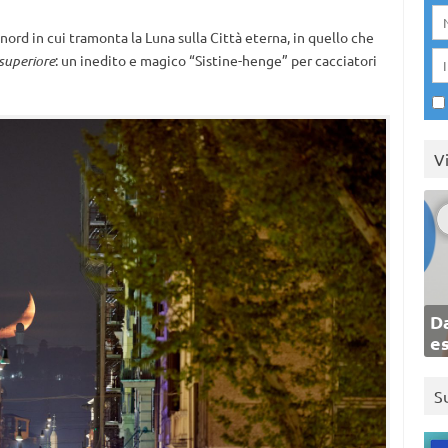
nord in cui tramonta la Luna sulla Città eterna, in quello che
 superiore
: un inedito e magico “Sistine-henge” per cacciatori
V
Da
e
S