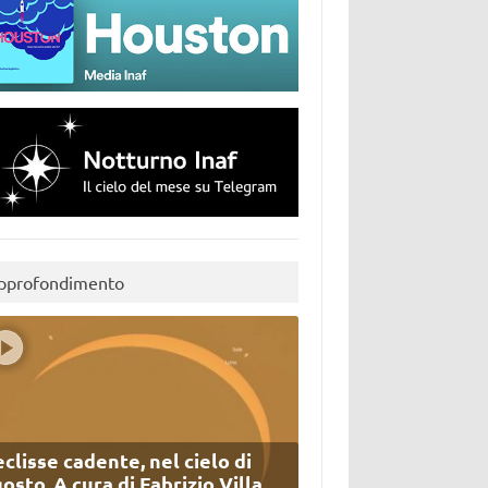
pprofondimento
eclisse cadente, nel cielo di
osto. A cura di Fabrizio Villa