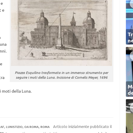
 e
t e
Tr
a
ne
 una
nni.
ne
Piazza Esquilino trasformata in un immenso strumento per
tra
seguire i moti della Luna. Incisione di Cornelis Meyer, 1696
Ma
i moti della Luna.
de
,
,
,
Articolo inizialmente pubblicato il
NAF
LUNISTIZIO
OA ROMA
ROMA