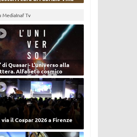
u MediaInaf Tv
’ di Quasar - L'universo alla
ettera. Alfabeto cosmico
 via il Cospar 2026 a Firenze