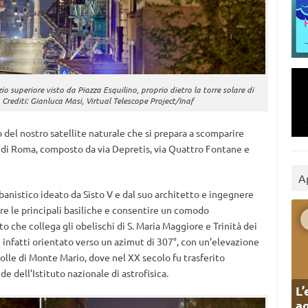
io superiore visto da Piazza Esquilino, proprio dietro la torre solare di
 Crediti: Gianluca Masi, Virtual Telescope Project/Inaf
del nostro satellite naturale che si prepara a scomparire
ei di Roma, composto da via Depretis, via Quattro Fontane e
A
rbanistico ideato da Sisto V e dal suo architetto e ingegnere
 le principali basiliche e consentire un comodo
tto che collega gli obelischi di S. Maria Maggiore e Trinità dei
 infatti orientato verso un azimut di 307°, con un’elevazione
 colle di Monte Mario, dove nel XX secolo fu trasferito
e dell’Istituto nazionale di astrofisica.
L’
ag