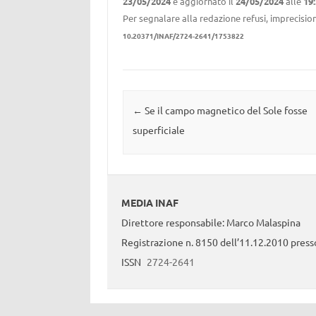
23/05/2024
e aggiornato il
24/05/2024
alle
19
Per segnalare alla redazione refusi, imprecision
10.20371/INAF/2724-2641/1753822
Navigazione articolo
←
Se il campo magnetico del Sole fosse
superficiale
MEDIA INAF
Direttore responsabile: Marco Malaspina
Registrazione n. 8150 dell’11.12.2010 presso
ISSN
2724-2641