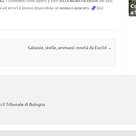
:52
. I commenti sono aperti a tutti
del sito.
SULLA PAGINA FACEBOOK
C
i ed errori è invece disponibile un
.
Doi:
MODULO DEDICATO
a
Galassie, stelle, ammassi: novità da Euclid
→
 il Tribunale di Bologna