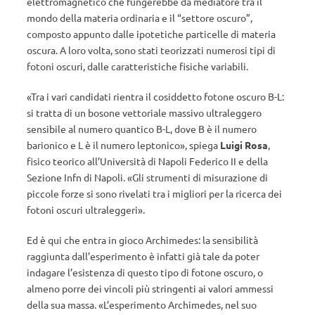
elettromagnetico che fungerebbe da mediatore tra il
mondo della materia ordinaria e il “settore oscuro”,
composto appunto dalle ipotetiche particelle di materia
oscura. A loro volta, sono stati teorizzati numerosi tipi di
fotoni oscuri, dalle caratteristiche fisiche variabili.
«Tra i vari candidati rientra il cosiddetto fotone oscuro B-L:
si tratta di un bosone vettoriale massivo ultraleggero
sensibile al numero quantico B-L, dove B è il numero
barionico e L è il numero leptonico», spiega
Luigi Rosa
,
fisico teorico all’Università di Napoli Federico II e della
Sezione Infn di Napoli. «Gli strumenti di misurazione di
piccole forze si sono rivelati tra i migliori per la ricerca dei
fotoni oscuri ultraleggeri».
Ed è qui che entra in gioco Archimedes: la sensibilità
raggiunta dall’esperimento è infatti già tale da poter
indagare l’esistenza di questo tipo di fotone oscuro, o
almeno porre dei vincoli più stringenti ai valori ammessi
della sua massa. «L’esperimento Archimedes, nel suo