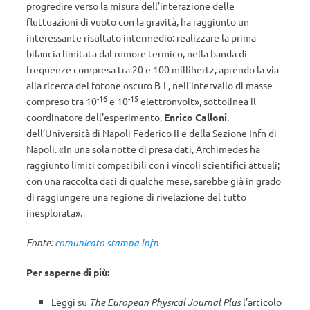
progredire verso la misura dell’interazione delle
fluttuazioni di vuoto con la gravità, ha raggiunto un
interessante risultato intermedio: realizzare la prima
bilancia limitata dal rumore termico, nella banda di
frequenze compresa tra 20 e 100 millihertz, aprendo la via
alla ricerca del fotone oscuro B-L, nell’intervallo di masse
-16
-15
compreso tra 10
e 10
elettronvolt», sottolinea il
coordinatore dell’esperimento,
Enrico Calloni
,
dell’Università di Napoli Federico II e della Sezione Infn di
Napoli. «In una sola notte di presa dati, Archimedes ha
raggiunto limiti compatibili con i vincoli scientifici attuali;
con una raccolta dati di qualche mese, sarebbe già in grado
di raggiungere una regione di rivelazione del tutto
inesplorata».
Fonte:
comunicato stampa Infn
Per saperne di più:
Leggi su
The European Physical Journal Plus
l’articolo