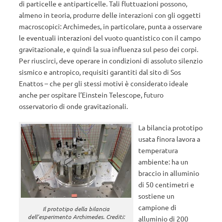
di particelle e antiparticelle. Tali fluttuazioni possono,
almeno in teoria, produrre delle interazioni con gli oggetti
macroscopici: Archimedes, in particolare, punta a osservare
le eventuali interazioni del vuoto quantistico con il campo
gravitazionale, e quindi la sua influenza sul peso dei corpi.
Per riuscirci, deve operare in condizioni di assoluto silenzio
sismico e antropico, requisiti garantiti dal sito di Sos
Enattos – che per gli stessi motivi è considerato ideale
anche per ospitare l’Einstein Telescope, futuro
osservatorio di onde gravitazionali.
La bilancia prototipo
usata finora lavora a
temperatura
ambiente: ha un
braccio in alluminio
di 50 centimetri e
sostiene un
campione di
Il prototipo della bilancia
dell’esperimento Archimedes. Crediti:
alluminio di 200