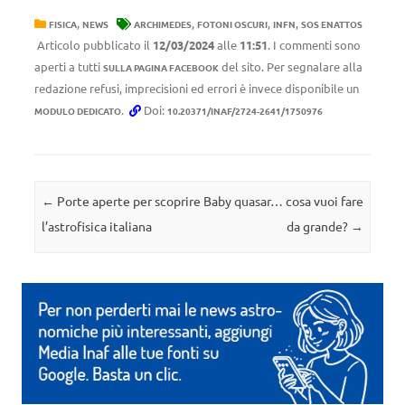
,
,
,
,
FISICA
NEWS
ARCHIMEDES
FOTONI OSCURI
INFN
SOS ENATTOS
Articolo pubblicato il
12/03/2024
alle
11:51
. I commenti sono
aperti a tutti
del sito. Per segnalare alla
SULLA PAGINA FACEBOOK
redazione refusi, imprecisioni ed errori è invece disponibile un
.
Doi:
MODULO DEDICATO
10.20371/INAF/2724-2641/1750976
Navigazione articolo
←
Porte aperte per scoprire
Baby quasar… cosa vuoi fare
l’astrofisica italiana
da grande?
→