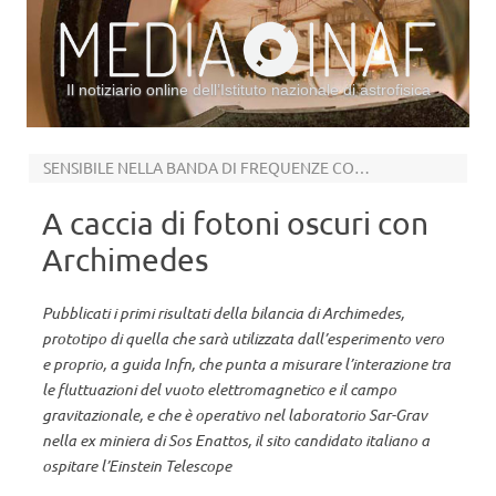
Il notiziario online dell’Istituto nazionale di astrofisica
Vai al contenuto
SENSIBILE NELLA BANDA DI FREQUENZE COMPRESE TRA I 20 E 100 MILLIHERTZ
A caccia di fotoni oscuri con
Archimedes
Pubblicati i primi risultati della bilancia di Archimedes,
prototipo di quella che sarà utilizzata dall’esperimento vero
e proprio, a guida Infn, che punta a misurare l’interazione tra
le fluttuazioni del vuoto elettromagnetico e il campo
gravitazionale, e che è operativo nel laboratorio Sar-Grav
nella ex miniera di Sos Enattos, il sito candidato italiano a
ospitare l’Einstein Telescope