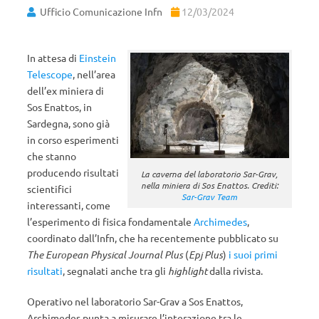
Ufficio Comunicazione Infn
12/03/2024
In attesa di
Einstein
Telescope
, nell’area
dell’ex miniera di
Sos Enattos, in
Sardegna, sono già
in corso esperimenti
che stanno
producendo risultati
La caverna del laboratorio Sar-Grav,
nella miniera di Sos Enattos. Crediti:
scientifici
Sar-Grav Team
interessanti, come
l’esperimento di fisica fondamentale
Archimedes
,
coordinato dall’Infn, che ha recentemente pubblicato su
The European Physical Journal Plus
(
Epj Plus
)
i suoi primi
risultati
, segnalati anche tra gli
highlight
dalla rivista.
Operativo nel laboratorio Sar-Grav a Sos Enattos,
Archimedes punta a misurare l’interazione tra le