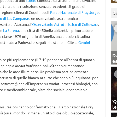
o pubblicato uno
studio
condotto da astronomi che lavorano
ertura e una risoluzione senza precedenti, il grado di
 regione cilena di Coquimbo: il
Parco Nazionale di Fray Jorge
,
S
o di Las Campanas
, un osservatorio astronomico
serto di Atacama; l’
Osservatorio Astroturistico di Collowara
,
 e
La Serena
, una città di 450mila abitanti. Il primo autore
 classe 1979 originario di Amelia, una piccola cittadina
dottorato a Padova, ha seguito le stelle in Cile al
Gemini
Da
to più rapidamente (il 7-10 per cento all’anno) di quanto
e
 spiega a
Media Inaf
Angeloni. «Stanno aumentando
fica che le aree illuminate. Un problema particolarmente
prattutto di quelle bianco-azzurre che sono più inquinanti per
,
scattering
) che all’impatto su svariati processi biologici, con
ico e medioambientale, oltre che sociale, economico e
‘Q
l
le misurazioni hanno confermato che il Parco nazionale Fray
iù bui al mondo – rimane un sito di cielo buio eccezionale,