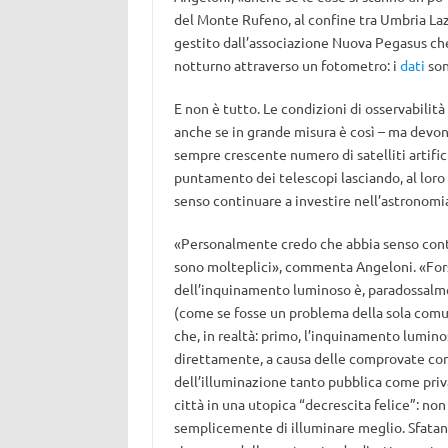
del Monte Rufeno, al confine tra Umbria Laz
gestito dall’associazione Nuova Pegasus che
notturno attraverso un fotometro: i
dati
son
E non è tutto. Le condizioni di osservabilità
anche se in grande misura è così – ma devon
sempre crescente numero di satelliti artifici
puntamento dei telescopi lasciando, al loro
senso continuare a investire nell’astronomia
«Personalmente credo che abbia senso contin
sono molteplici», commenta Angeloni. «Fors
dell’inquinamento luminoso è, paradossalment
(come se fosse un problema della sola comu
che, in realtà: primo, l’inquinamento lumino
direttamente, a causa delle comprovate co
dell’illuminazione tanto pubblica come pri
città in una utopica “decrescita felice”: n
semplicemente di illuminare meglio. Sfatand