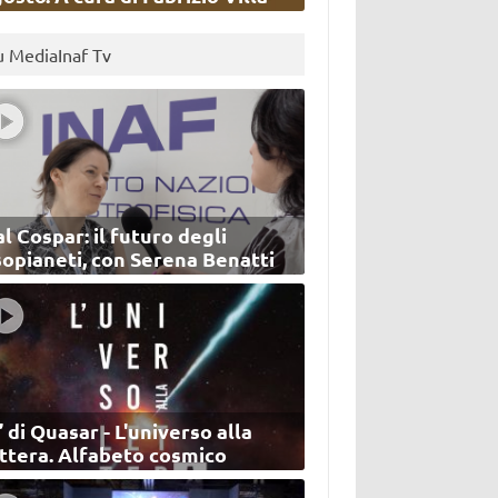
u MediaInaf Tv
l Cospar: il futuro degli
sopianeti, con Serena Benatti
’ di Quasar - L'universo alla
ettera. Alfabeto cosmico