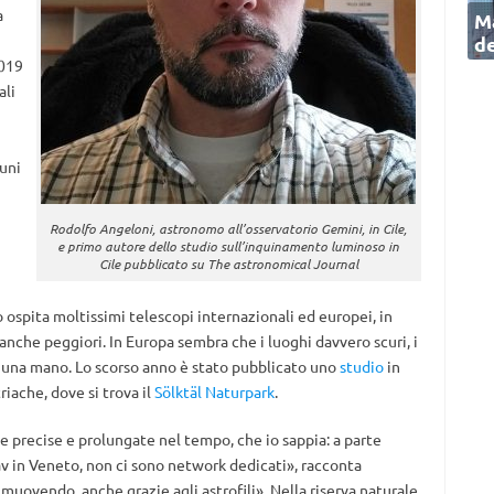
a
Ma
de
2019
ali
uni
Rodolfo Angeloni, astronomo all’osservatorio Gemini, in Cile,
e primo autore dello studio sull’inquinamento luminoso in
Cile pubblicato su The astronomical Journal
 ospita moltissimi telescopi internazionali ed europei, in
i anche peggiori. In Europa sembra che i luoghi davvero scuri, i
 di una mano. Lo scorso anno è stato pubblicato uno
studio
in
riache, dove si trova il
Sölktäl Naturpark
.
ve precise e prolungate nel tempo, che io sappia: a parte
v in Veneto, non ci sono network dedicati», racconta
 muovendo, anche grazie agli astrofili». Nella riserva naturale