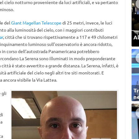
l cielo notturno proveniente da luci artificiali, e va pertanto
minoso.
de del
Giant Magellan Telescope
di 25 metri, invece, le luci
nto alla luminosità del cielo, con i maggiori contributi
Al
ar
, città che si trovano rispettivamente a 117 e 49 chilometri
’inquinamento luminoso sull’osservatorio è ancora ridotto,
tto in corso dell’autostrada Panamericana potrebbero
e circondano La Serena sono illuminati in modo preponderante
la città è stato avvertito a grande distanza. La Serena, infatti, è
à artificiale del cielo negli altri tre siti monitorati. E
a ancora visibile la Via Lattea.
Tr
 gli
ne
di
ta
ta