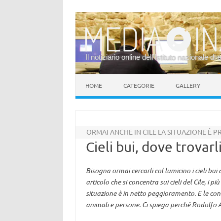
Il notiziario online dell’Istituto nazionale di 
Vai al contenuto
HOME
CATEGORIE
GALLERY
ORMAI ANCHE IN CILE LA SITUAZIONE È
Cieli bui, dove trovarl
Bisogna ormai cercarli col lumicino i cieli b
articolo che si concentra sui cieli del Cile, i
situazione è in netto peggioramento. E le con
animali e persone. Ci spiega perché Rodolfo 