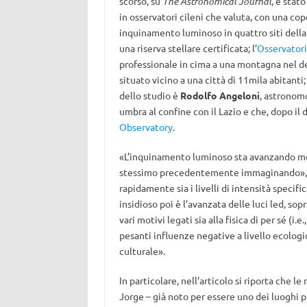
scorso, su
The Astronomical Journal
, è stat
in osservatori cileni che valuta, con una cop
inquinamento luminoso in quattro siti della
una riserva stellare certificata; l’
Osservatori
professionale in cima a una montagna nel de
situato vicino a una città di 11mila abitanti;
dello studio è
Rodolfo Angeloni
, astronomo
umbra al confine con il Lazio e che, dopo il 
Observatory
.
«L’inquinamento luminoso sta avanzando mol
stessimo precedentemente immaginando»,
rapidamente sia i livelli di intensità speci
insidioso poi è l’avanzata delle luci led, so
vari motivi legati sia alla fisica di per sé (i.e.
pesanti influenze negative a livello ecolog
culturale».
In particolare, nell’articolo si riporta che 
Jorge – già noto per essere uno dei luoghi p