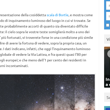
presentazione della cosiddetta
scala di Bortle
, e mostra come
ado di inquinamento luminoso del luogo in cui vi trovate. Se
arete probabilmente accorti di quanto sia diventato difficile
tte: il cielo sopra le vostre teste somiglierà molto a uno dei
’ più fortunati, vi troverete forse in una condizione più simile
V
dire di avere la fortuna di vedere, sopra la propria casa, un
e. I dati indicano, infatti, che oggi l’inquinamento luminoso
globale di vedere la Via Lattea, e fra questi quasi l’80 per
gli europei; e che meno dell’1 per cento dei residenti in
urni incontaminati.
In
a 
S