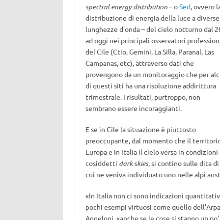
spectral energy distribution
– o
Sed
, ovvero l
distribuzione di energia della luce a diverse
lunghezze d’onda – del cielo notturno dal 
ad oggi nei principali osservatori profession
del Cile (Ctio, Gemini, La Silla, Paranal, Las
Campanas, etc), attraverso dati che
provengono da un monitoraggio che per alc
di questi siti ha una risoluzione addirittura
trimestrale. I risultati, purtroppo, non
sembrano essere incoraggianti.
E se in Cile la situazione è piuttosto
preoccupante, dal momento che il territorio
Europa e in Italia il cielo versa in condizion
cosiddetti
dark skies
, si contino sulle dita
cui ne veniva individuato uno nelle alpi aust
«In Italia non ci sono indicazioni quantitati
pochi esempi virtuosi come quello dell’Arpa
Angeloni, «anche se le cose si stanno un po’