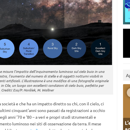
he misura l’impatto dell’inquinamento luminoso sul cielo buio in una
A
stra, l’aumento del numero di stelle e di oggetti notturni visibili in
ti artificiali. L’illustrazione è una modifica di una fotografia originale
in Cile, un luogo con eccellenti condizioni di cielo buio, perfetto per
 Crediti: Eso/P. Horálek, M. Wallner
 società e che ha un impatto diretto su chi, con il cielo, ci
 ultimi cinquant’anni sono passati da registrazioni a occhio
gli anni ’70 e ’80 – a veri e propri studi strumentali e
L’
ento luminoso nei siti di osservazione da terra. Il mese
ag