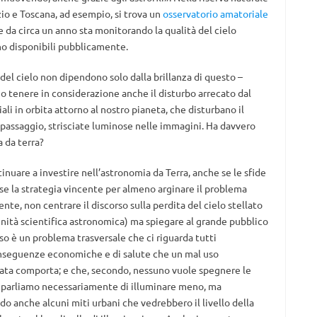
io e Toscana, ad esempio, si trova un
osservatorio amatoriale
 da circa un anno sta monitorando la qualità del cielo
o disponibili pubblicamente.
 del cielo non dipendono solo dalla brillanza di questo –
o tenere in considerazione anche il disturbo arrecato dal
ali in orbita attorno al nostro pianeta, che disturbano il
 passaggio, strisciate luminose nelle immagini. Ha davvero
 da terra?
uare a investire nell’astronomia da Terra, anche se le sfide
e la strategia vincente per almeno arginare il problema
e, non centrare il discorso sulla perdita del cielo stellato
nità scientifica astronomica) ma spiegare al grande pubblico
so è un problema trasversale che ci riguarda tutti
nseguenze economiche e di salute che un mal uso
vata comporta; e che, secondo, nessuno vuole spegnere le
on parliamo necessariamente di illuminare meno, ma
o anche alcuni miti urbani che vedrebbero il livello della