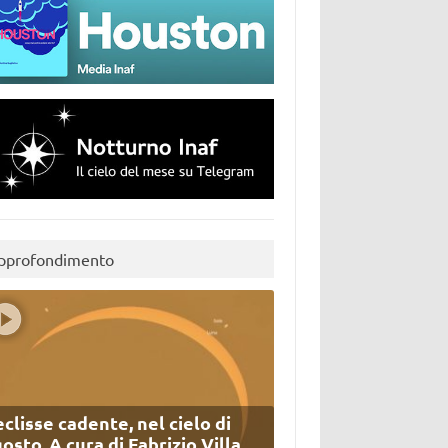
pprofondimento
eclisse cadente, nel cielo di
osto. A cura di Fabrizio Villa