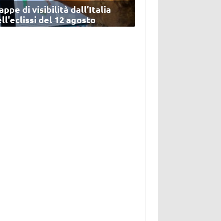
ppe di visibilità dall’Italia
ll'eclissi del 12 agosto