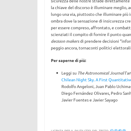
sicurezza delle nostre strade direttamente l
la chiave del discorso è illuminare meglio
lungo una via, piuttosto che illuminare pi
ombra dove la sensazione di insicurezza cre
per essere compreso, affrontato, e combattut
scienziati il compito di fornire il punto qua
decision makers
di prendere decisioni “infor
peggio ancora, tornaconti politici elettoral
Per saperne di più:
Leggi su
The Astronomical Journal
l’ar
Chilean Night Sky. A First Quantitat
Rodolfo Angeloni, Juan Pablo Uchima
Diego Fernández Olivares, Pedro Sanh
Javier Fuentes e Javier Sayago
LICENZA PER IL RIUTILIZZO DEL TESTO: