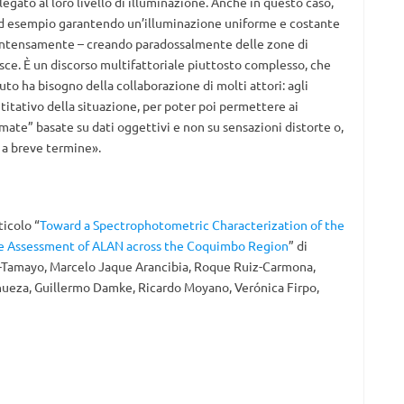
egato al loro livello di illuminazione. Anche in questo caso,
, ad esempio garantendo un’illuminazione uniforme e costante
ù intensamente – creando paradossalmente delle zone di
sce. È un discorso multifattoriale piuttosto complesso, che
o ha bisogno della collaborazione di molti attori: agli
ntitativo della situazione, per poter poi permettere ai
mate” basate su dati oggettivi e non su sensazioni distorte o,
i a breve termine».
ticolo “
Toward a Spectrophotometric Characterization of the
ive Assessment of ALAN across the Coquimbo Region
” di
-Tamayo, Marcelo Jaque Arancibia, Roque Ruiz-Carmona,
ueza, Guillermo Damke, Ricardo Moyano, Verónica Firpo,