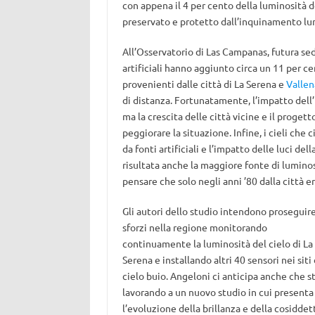
con appena il 4 per cento della luminosità de
preservato e protetto dall’inquinamento lu
All’Osservatorio di Las Campanas, futura se
artificiali hanno aggiunto circa un 11 per ce
provenienti dalle città di La Serena e
Vallen
di distanza. Fortunatamente, l’impatto dell
ma la crescita delle città vicine e il proge
peggiorare la situazione. Infine, i cieli ch
da fonti artificiali e l’impatto delle luci del
risultata anche la maggiore fonte di luminosit
pensare che solo negli anni ’80 dalla città er
Gli autori dello studio intendono proseguire
sforzi nella regione monitorando
continuamente la luminosità del cielo di La
Serena e installando altri 40 sensori nei siti 
cielo buio. Angeloni ci anticipa anche che s
lavorando a un nuovo studio in cui presenta
l’evoluzione della brillanza e della cosiddet