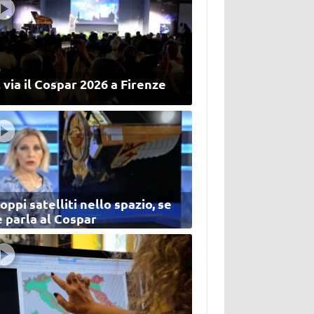
 via il Cospar 2026 a Firenze
oppi satelliti nello spazio, se
 parla al Cospar