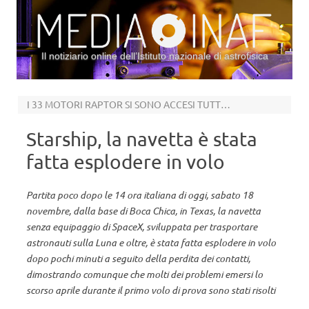
Il notiziario online dell’Istituto nazionale di astrofisica
Vai al contenuto
I 33 MOTORI RAPTOR SI SONO ACCESI TUTTI, RAGGIUNTA QUOTA 150 KM
Starship, la navetta è stata
fatta esplodere in volo
Partita poco dopo le 14 ora italiana di oggi, sabato 18
novembre, dalla base di Boca Chica, in Texas, la navetta
senza equipaggio di SpaceX, sviluppata per trasportare
astronauti sulla Luna e oltre, è stata fatta esplodere in volo
dopo pochi minuti a seguito della perdita dei contatti,
dimostrando comunque che molti dei problemi emersi lo
scorso aprile durante il primo volo di prova sono stati risolti