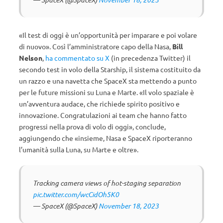
«Il test di oggi è un’opportunità per imparare e poi volare
di nuovo». Così l’amministratore capo della Nasa,
Bill
Nelson
,
ha commentato su X
(in precedenza Twitter) il
secondo test in volo della Starship, il sistema costituito da
un razzo e una navetta che SpaceX sta mettendo a punto
per le future missioni su Luna e Marte. «Il volo spaziale è
un’avventura audace, che richiede spirito positivo e
innovazione. Congratulazioni ai team che hanno fatto
progressi nella prova di volo di oggi», conclude,
aggiungendo che «insieme, Nasa e SpaceX riporteranno
l’umanità sulla Luna, su Marte e oltre».
Tracking camera views of hot-staging separation
pic.twitter.com/wcCidOh5K0
— SpaceX (@SpaceX)
November 18, 2023