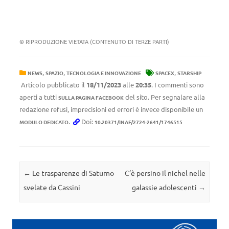
© RIPRODUZIONE VIETATA (CONTENUTO DI TERZE PARTI)
,
,
,
NEWS
SPAZIO
TECNOLOGIA E INNOVAZIONE
SPACEX
STARSHIP
Articolo pubblicato il
18/11/2023
alle
20:35
. I commenti sono
aperti a tutti
del sito. Per segnalare alla
SULLA PAGINA FACEBOOK
redazione refusi, imprecisioni ed errori è invece disponibile un
.
Doi:
MODULO DEDICATO
10.20371/INAF/2724-2641/1746515
Navigazione articolo
←
Le trasparenze di Saturno
C’è persino il nichel nelle
svelate da Cassini
galassie adolescenti
→