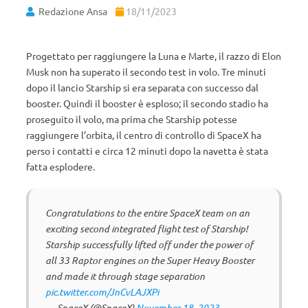
Redazione Ansa
18/11/2023
Progettato per raggiungere la Luna e Marte, il razzo di Elon
Musk non ha superato il secondo test in volo. Tre minuti
dopo il lancio Starship si era separata con successo dal
booster. Quindi il booster è esploso; il secondo stadio ha
proseguito il volo, ma prima che Starship potesse
raggiungere l’orbita, il centro di controllo di SpaceX ha
perso i contatti e circa 12 minuti dopo la navetta è stata
fatta esplodere.
Congratulations to the entire SpaceX team on an
exciting second integrated flight test of Starship!
Starship successfully lifted off under the power of
all 33 Raptor engines on the Super Heavy Booster
and made it through stage separation
pic.twitter.com/JnCvLAJXPi
— SpaceX (@SpaceX)
November 18, 2023