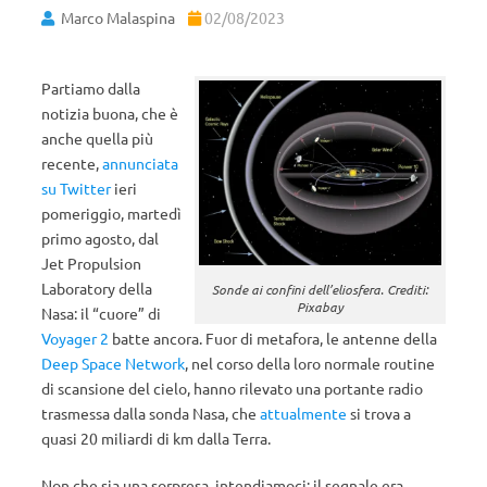
Marco Malaspina
02/08/2023
Partiamo dalla
notizia buona, che è
anche quella più
recente,
annunciata
su Twitter
ieri
pomeriggio, martedì
primo agosto, dal
Jet Propulsion
Laboratory della
Sonde ai confini dell’eliosfera. Crediti:
Pixabay
Nasa: il “cuore” di
Voyager 2
batte ancora. Fuor di metafora, le antenne della
Deep Space Network
, nel corso della loro normale routine
di scansione del cielo, hanno rilevato una portante radio
trasmessa dalla sonda Nasa, che
attualmente
si trova a
quasi 20 miliardi di km dalla Terra.
Non che sia una sorpresa, intendiamoci: il segnale era