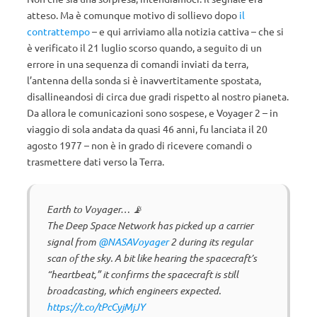
atteso. Ma è comunque motivo di sollievo dopo
il
contrattempo
– e qui arriviamo alla notizia cattiva – che si
è verificato il 21 luglio scorso quando, a seguito di un
errore in una sequenza di comandi inviati da terra,
l’antenna della sonda si è inavvertitamente spostata,
disallineandosi di circa due gradi rispetto al nostro pianeta.
Da allora le comunicazioni sono sospese, e Voyager 2 – in
viaggio di sola andata da quasi 46 anni, fu lanciata il 20
agosto 1977 ­– non è in grado di ricevere comandi o
trasmettere dati verso la Terra.
Earth to Voyager… 📡
The Deep Space Network has picked up a carrier
signal from
@NASAVoyager
2 during its regular
scan of the sky. A bit like hearing the spacecraft’s
“heartbeat,” it confirms the spacecraft is still
broadcasting, which engineers expected.
https://t.co/tPcCyjMjJY