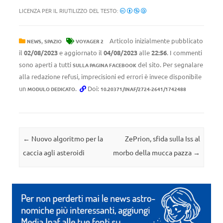
LICENZA PER IL RIUTILIZZO DEL TESTO:
,
Articolo inizialmente pubblicato
NEWS
SPAZIO
VOYAGER 2
il
02/08/2023
e aggiornato il
04/08/2023
alle
22:56
. I commenti
sono aperti a tutti
del sito. Per segnalare
SULLA PAGINA FACEBOOK
alla redazione refusi, imprecisioni ed errori è invece disponibile
un
.
Doi:
MODULO DEDICATO
10.20371/INAF/2724-2641/1742488
Navigazione articolo
←
Nuovo algoritmo per la
ZePrion, sfida sulla Iss al
caccia agli asteroidi
morbo della mucca pazza
→