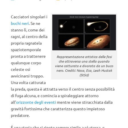
Cacciatori singolari i
buchi neri
. Se ne
stanno lì, come dei
ragni, al centro della
propria ragnatela
spaziotemporale
pronta a trattenere
Rappresentazione artistica delle fasi
che attraversa una stella quando
qualunque corpo
viene catturata e divorata da un buco
celeste osi
nero. Crediti: Nasa, Esa, Leah Hustak
(StScI)
avvicinarsi troppo.
Una volta catturata
la preda, questa è attratta verso il centro senza possibilità
di fuga alcuna, e comincia a spiraleggiare attorno
all’
orizzonte degli eventi
mentre viene stiracchiata dalla
gravità fortissima che caratterizza questo impietoso
predatore.
È una storia che si ripete sempre simile a sé stessa, e