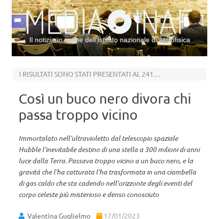
Il notiziario online dell’Istituto nazionale di astrofisica
Vai al contenuto
I RISULTATI SONO STATI PRESENTATI AL 241ESIMO MEETING DELLA AAS
Così un buco nero divora chi
passa troppo vicino
Immortalato nell’ultravioletto dal telescopio spaziale
Hubble l’inevitabile destino di una stella a 300 milioni di anni
luce dalla Terra. Passava troppo vicino a un buco nero, e la
gravità che l’ha catturata l’ha trasformata in una ciambella
di gas caldo che sta cadendo nell’orizzonte degli eventi del
corpo celeste più misterioso e denso conosciuto
Valentina Guglielmo
17/01/2023