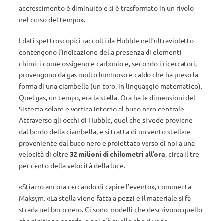
accrescimento è diminuito e si è trasformato in un rivolo
nel corso del tempo».
I dati spettroscopici raccolti da Hubble nell’ultravioletto
contengono l’indicazione della presenza di elementi
chimici come ossigeno e carbonio e, secondo i ricercatori,
provengono da gas molto luminoso e caldo che ha preso la
forma di una ciambella (un toro, in linguaggio matematico).
Quel gas, un tempo, era la stella. Ora ha le dimensioni del
Sistema solare e vortica intorno al buco nero centrale.
Attraverso gli occhi di Hubble, quel che si vede proviene
dal bordo della ciambella, e si tratta di un vento stellare
proveniente dal buco nero e proiettato verso di noi a una
velocità di oltre
32 milioni di chilometri all’ora
, circa il tre
per cento della velocità della luce.
«Stiamo ancora cercando di capire l’evento», commenta
Maksym. «La stella viene fatta a pezzi e il materiale si fa
strada nel buco nero. Ci sono modelli che descrivono quello
che si ritiene accada, e poi c’è quello che si vede