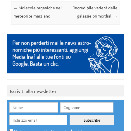
Navigazione articolo
←
Molecole organiche nel
L’incredibile varietà delle
meteorite marziano
galassie primordiali
→
Iscriviti alla newsletter