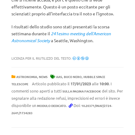
effettivamente. Questo è un posto eccitante per gli
scienziati: proprio all’interfaccia tra il noto e l’ignoto».
I risultati dello studio sono stati presentati la scorsa
settimana durante il
241esimo meeting dell’American
Astronomical Society
a Seattle, Washington.
LICENZA PER IL RIUTILIZZO DEL TESTO:
,
,
,
ASTRONOMIA
NEWS
AAS
BUCO NERO
HUBBLE SPACE
Articolo pubblicato il
17/01/2023
alle
10:00
. I
TELESCOPE
commenti sono aperti a tutti
del sito. Per
SULLA PAGINA FACEBOOK
segnalare alla redazione refusi, imprecisioni ed errori è invece
disponibile un
.
Doi:
MODULO DEDICATO
10.20371/INAF/2724-
2641/1734283