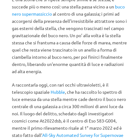
succede più o meno così: una stella passa vicino a un
buco
nero supermassiccio
al centro di una galassia; i primi ad
accorgersi della presenza dell’irresistibile attrattore sono i
gas esterni della stella, che vengono trascinati nel campo
gravitazionale del buco nero. Un po’ alla volta è la stella
stessa che si frantuma a causa delle forze di marea, mentre
quel che resta viene trascinato in un anello a forma di
ciambella intorno al buco nero, per poi finirci finalmente
dentro, liberando un’enorme quantità di luce e radiazioni
ad alta energia.
A raccontarla oggi, con rari occhi ultravioletti, è il
telescopio spaziale
Hubble
, che ha raccolto lo spettro di
luce emessa da una stella mentre cade dentro il buco nero
centrale di una galassia a circa 300 milioni di anni luce da
noi. Il luogo del delitto, schedato dagli investigatori
cosmici come At2022dsb, è il centro di Eso 583-G004,
mentre il primo rilevamento risale al 1° marzo 2022 ed è
stato fatto dall’
All-Sky Automated Survey for Supernovae