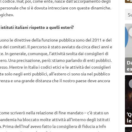
l codice. Inaf, poi, come ente, nasce dall’accorpamento degli
a personale che si è dovuta intrecciare con queste dinamiche.
S
ogiche».
tituti italiani rispetto a quelli esteri?
ono le direttive della funzione pubblica sono del 2011 e del
dei comitati. Il percorso è stato avviato da circa dieci anni e
e. In generale, comunque, l’attività svolta dai consiglieri di
estero. Una precisazione, però: stiamo parlando di enti pubblici.
Da
sso. Mentre in Italia i codici etici e le attività dei consiglieri
e
 solo negli enti pubblici, all’estero ci sono sia nel pubblico
erenza e una grande distanza che il nostro paese deve ancora
 come scriverò nella relazione di fine mandato – c’è stato un
‘Q
ndemia ha bloccato molte attività all’interno degli istituti
l
 Prima dell’Inaf avevo fatto la consigliera di fiducia a Infn