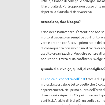
ufficio, a fianco di colleghi e colleghe, ma a
il lavoro altrui. Purtroppo, non posso dirle 
rispetto la clausola di riservatezza».
Attenzione, cioè bisogno?
«Non necessariamente. L’attenzione non semp
molto attraverso un semplice confronto, o a
vero e proprio conflitto. Il primo ruolo del c
di conseguenza non svolgo un’attività di acc
ascolto organizzativo. Vuol dire parlare di 
oppure se si tratta di un conflitto si svolge 
Quando ci si rivolge, quindi, al consigliere
«Il
codice di condotta dell’Inaf
traccia due p
molestia sessuale, e tutto quello che è colle
apprezzamenti. Nel primo punto dell’articol
diversi casi a riguardo. C’è poi un secondo p
conflitti. Anzi, le dirò di più: un codice com