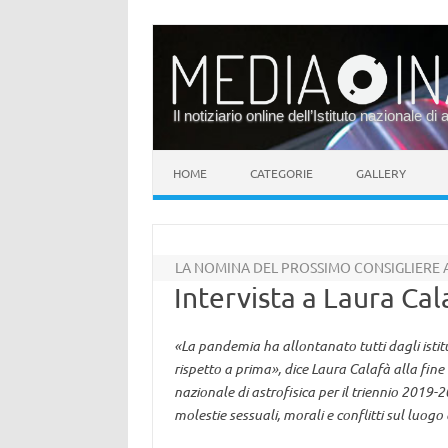
Il notiziario online dell’Istituto nazionale di 
Vai al contenuto
HOME
CATEGORIE
GALLERY
LA NOMINA DEL PROSSIMO CONSIGLIERE A
Intervista a Laura Cala
«La pandemia ha allontanato tutti dagli istitu
rispetto a prima», dice Laura Calafà alla fine
nazionale di astrofisica per il triennio 2019-
molestie sessuali, morali e conflitti sul luogo