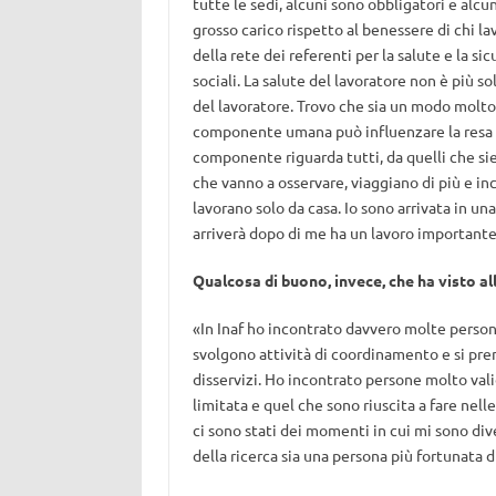
tutte le sedi, alcuni sono obbligatori e alcun
grosso carico rispetto al benessere di chi la
della rete dei referenti per la salute e la si
sociali. La salute del lavoratore non è più s
del lavoratore. Trovo che sia un modo molto 
componente umana può influenzare la resa 
componente riguarda tutti, da quelli che siedo
che vanno a osservare, viaggiano di più e in
lavorano solo da casa. Io sono arrivata in un
arriverà dopo di me ha un lavoro importante
Qualcosa di buono, invece, che ha visto all
«In Inaf ho incontrato davvero molte persone
svolgono attività di coordinamento e si pre
disservizi. Ho incontrato persone molto vali
limitata e quel che sono riuscita a fare ne
ci sono stati dei momenti in cui mi sono dive
della ricerca sia una persona più fortunata di