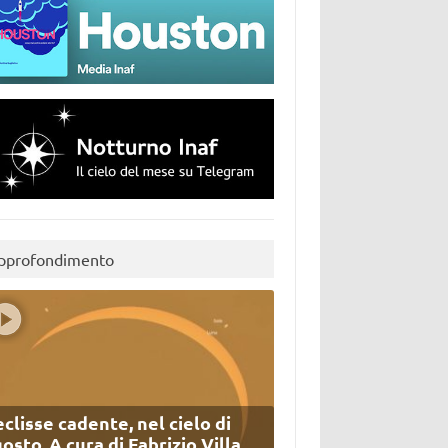
pprofondimento
eclisse cadente, nel cielo di
osto. A cura di Fabrizio Villa