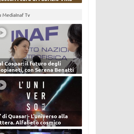
u MediaInaf Tv
l Cospar: il futuro degli
sopianeti, con Serena Benatti
’ di Quasar - L'universo alla
ettera. Alfabeto cosmico