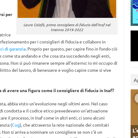
rsi per
Laura Calafà, prima consigliera di fiducia dell’Inaf nel
triennio 2019-2022
atrice
fezionamento per i consiglieri di fiducia e collaboro in
ci di garanzia
. Proprio per questo, per capire fino in fondo ciò
te come sta andando e che cosa sta succedendo negli enti,
rsona. Non si può rimanere sempre all’esterno: io mi occupo di
diritto del lavoro, di benessere e voglio capire come si vive
A
 di avere una figura come il consigliere di fiducia in Inaf?
ta, abbia visto un’evoluzione negli ultimi anni. Nel caso
ce di condotta e il codice etico prevedevano un’attuazione
are il processo, in Inaf come in altri enti, ci sono alcuni
anzia (
Cug
), che attraverso la rete nazionale dei comitati
L’
. Non si arriva a nominare un consigliere se non c’è un
ag