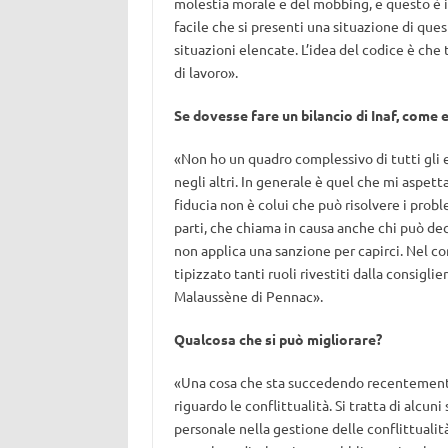
molestia morale e del mobbing, e questo è 
facile che si presenti una situazione di que
situazioni elencate. L’idea del codice è che 
di lavoro».
Se dovesse fare un bilancio di Inaf, come
«Non ho un quadro complessivo di tutti gli en
negli altri. In generale è quel che mi aspett
fiducia non è colui che può risolvere i probl
parti, che chiama in causa anche chi può de
non applica una sanzione per capirci. Nel c
tipizzato tanti ruoli rivestiti dalla consiglie
Malaussène di Pennac».
Qualcosa che si può migliorare?
«Una cosa che sta succedendo recentemente 
riguardo le conflittualità. Si tratta di alcu
personale nella gestione delle conflittualit