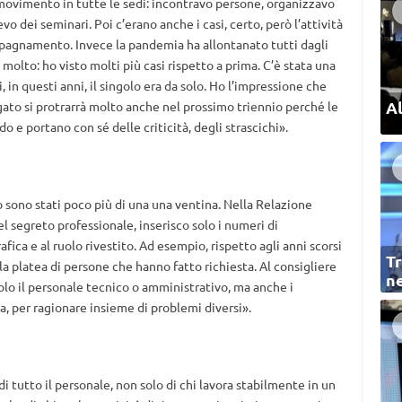
ovimento in tutte le sedi: incontravo persone, organizzavo
evo dei seminari. Poi c’erano anche i casi, certo, però l’attività
mpagnamento. Invece la pandemia ha allontanato tutti dagli
molto: ho visto molti più casi rispetto a prima. C’è stata una
in questi anni, il singolo era da solo. Ho l’impressione che
Al
gato si protrarrà molto anche nel prossimo triennio perché le
 e portano con sé delle criticità, degli strascichi».
o sono stati poco più di una una ventina. Nella Relazione
el segreto professionale, inserisco solo i numeri di
fica e al ruolo rivestito. Ad esempio, rispetto agli anni scorsi
Tr
la platea di persone che hanno fatto richiesta. Al consigliere
ne
olo il personale tecnico o amministrativo, ma anche i
va, per ragionare insieme di problemi diversi».
 di tutto il personale, non solo di chi lavora stabilmente in un