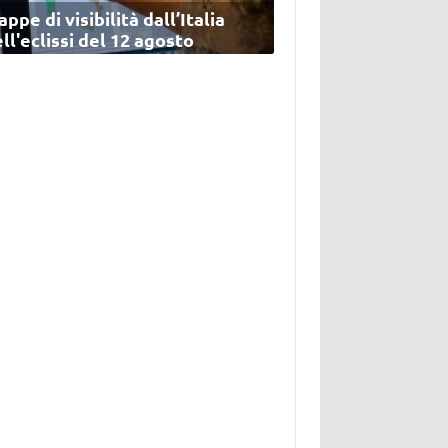
ppe di visibilità dall’Italia
ll'eclissi del 12 agosto