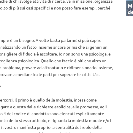
nche di chi svolge attività di ricerca, va in missione, organizza
Ma
molto di più sui casi specifici e non posso fare esempi, perché
de
re è un bisogno. A volte basta parlarne: si può capire
nalizzando un fatto insieme ancora prima che si generi un
onsigliere di fiducia è ascoltare. Io non sono una psicologa, e
oglienza psicologica. Quello che faccio è più che altro un
un problema, provare ad affrontarlo e ridimensionarlo insieme,
provare a mediare fra le parti per superare le criticità».
?
ercorsi. Il primo è quello della molestia, intesa come
gato a questa dalle richieste esplicite, alle promesse, agli
o 4 del codice di condotta sono elencati esplicitamente
unto dello stesso articolo, e riguarda la molestia morale e/o i
e il vostro manifesta proprio la centralità del ruolo della