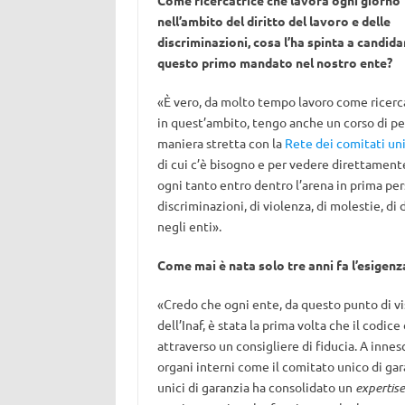
Come ricercatrice che lavora ogni giorno
nell’ambito del diritto del lavoro e delle
discriminazioni, cosa l’ha spinta a candida
questo primo mandato nel nostro ente?
«È vero, da molto tempo lavoro come ricerc
in quest’ambito, tengo anche un corso di per
maniera stretta con la
Rete dei comitati uni
di cui c’è bisogno e per vedere direttamen
ogni tanto entro dentro l’arena in prima pe
discriminazioni, di violenza, di molestie, di 
negli enti».
Come mai è nata solo tre anni fa l’esigenza
«Credo che ogni ente, da questo punto di vis
dell’Inaf, è stata la prima volta che il codi
attraverso un consigliere di fiducia. A innesc
organi interni come il comitato unico di gar
unici di garanzia ha consolidato un
expertise