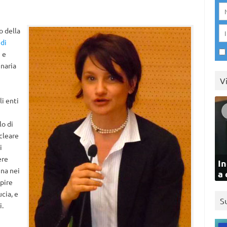
o della
 di
 e
inaria
V
li enti
lo di
ucleare
i
ere
In
gna nei
a 
apire
ucia, e
S
i.