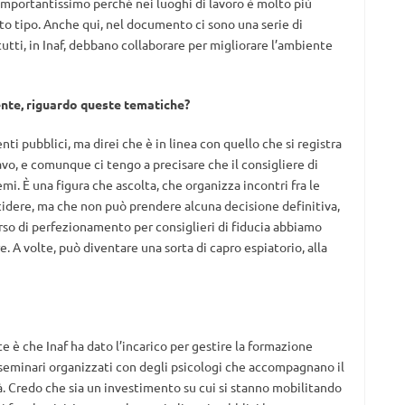
importantissimo perché nei luoghi di lavoro è molto più
sto tipo. Anche qui, nel documento ci sono una serie di
tutti, in Inaf, debbano collaborare per migliorare l’ambiente
 ente, riguardo queste tematiche?
ti pubblici, ma direi che è in linea con quello che si registra
avo, e comunque ci tengo a precisare che il consigliere di
emi. È una figura che ascolta, che organizza incontri fra le
cidere, ma che non può prendere alcuna decisione definitiva,
orso di perfezionamento per consiglieri di fiducia abbiamo
re. A volte, può diventare una sorta di capro espiatorio, alla
è che Inaf ha dato l’incarico per gestire la formazione
ni seminari organizzati con degli psicologi che accompagnano il
à. Credo che sia un investimento su cui si stanno mobilitando