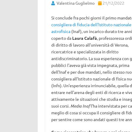
Valentina Guglielmo
21/12/2022
Si conclude fra pochi giorni il primo mandat
consigliera di fiducia dell’Istituto nazionale
astrofisica
(Inaf), un incarico durato tre anni
coperto da
Laura Calafà
, professoressa ord
di diritto di lavoro all’università di Verona,
ricercatrice e specializzata in diritto
antidiscriminatorio. La sua esperienza con g
pubblici l’aveva già vista impegnata, prima
dell’Inaf e per due mandati, nello stesso ruo
consigliera all’Istituto nazionale di fisica n
(Infn). Un’esperienza irrinunciabile, quella d
entrare nell’arena degli enti di ricerca e viv
attivamente le situazioni che studia e inse
suoi corsi.
Media Inaf
l’ha intervistata per c
meglio di cosa si occupa il consigliere di fid
per sentire come sono andati questi tre ann