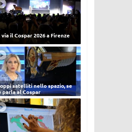
 via il Cospar 2026 a Firenze
oppi satelliti nello spazio, se
 parla al Cospar