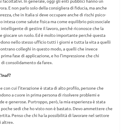
i facoltativi. In generale, oggi gli enti pubblici hanno un
vora. E non parlo solo della consigliera di fiducia, ma anche
curezza, che in Italia si deve occupare anche di rischi psico-
olo intesa come salute fisica ma come equilibrio psicosociale
intelligente di gestire il lavoro, perché riconosce che la
e giocare un ruolo. Ed è molto importante perché questa
no nello stesso ufficio tutti i giorni e tutta la vita a quelli
contrano colleghi in questo modo, a quelli che invece
a prima fase di applicazione, e ho l’impressione che chi
 di consolidamento da fare».
’Inaf?
 con cui l’iterazione è stata di alto profilo, persone che
ndono a cuore in prima persona di risolvere problemi e
de e generose. Purtroppo, però, la mia esperienza è stata
lle poche sedi che ho visto non è bastato. Devo ammettere che
rtita. Penso che chi ha la possibilità di lavorare nel settore
 altre».