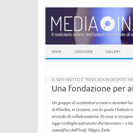
Il notiziario online dell’Istituto nazionale di 
Vai al contenuto
HOME
CATEGORIE
GALLERY
IL SUO MOTTO È “EDUCATION DESPITE T
Una fondazione per ai
Un gruppo di sostenitori ucraini e stranieri h
di Kharkiv, in Ucraina, con la quale l’Istituto
accordo di collaborazione. Di cosa si occuper
oggi i colleghi astronomi che lavorano – o la
scientifico dell’Inaf, Filippo Zerbi