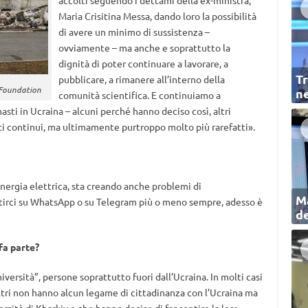
accolti seguendo i dettami della ex-ministra,
Maria Crisitina Messa, dando loro la possibilità
di avere un minimo di sussistenza –
ovviamente – ma anche e soprattutto la
dignità di poter continuare a lavorare, a
Tr
pubblicare, a rimanere all’interno della
y Foundation
ne
comunità scientifica. E continuiamo a
sti in Ucraina – alcuni perché hanno deciso così, altri
ti continui, ma ultimamente purtroppo molto più rarefatti».
 energia elettrica, sta creando anche problemi di
Ma
tirci su WhatsApp o su Telegram più o meno sempre, adesso è
de
fa parte?
versità”, persone soprattutto fuori dall’Ucraina. In molti casi
 Altri non hanno alcun legame di cittadinanza con l’Ucraina ma