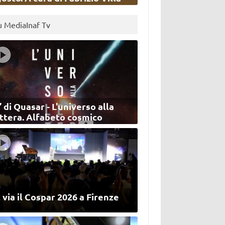
u MediaInaf Tv
’ di Quasar - L'universo alla
ettera. Alfabeto cosmico
 via il Cospar 2026 a Firenze