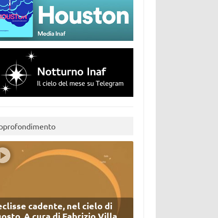
pprofondimento
eclisse cadente, nel cielo di
osto. A cura di Fabrizio Villa