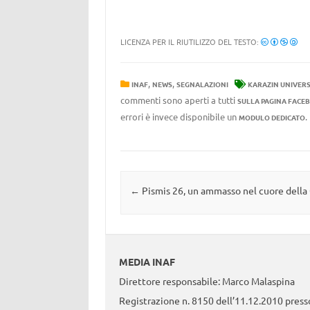
LICENZA PER IL RIUTILIZZO DEL TESTO:
,
,
INAF
NEWS
SEGNALAZIONI
KARAZIN UNIVERS
commenti sono aperti a tutti
SULLA PAGINA FACE
errori è invece disponibile un
MODULO DEDICATO
Navigazione articolo
←
Pismis 26, un ammasso nel cuore della 
MEDIA INAF
Direttore responsabile: Marco Malaspina
Registrazione n. 8150 dell’11.12.2010 presso