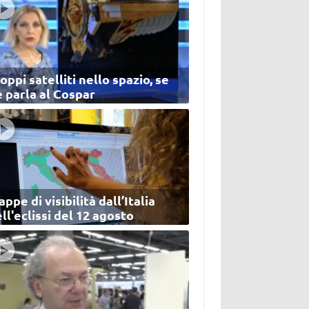
oppi satelliti nello spazio, se
 parla al Cospar
ppe di visibilità dall’Italia
ll'eclissi del 12 agosto