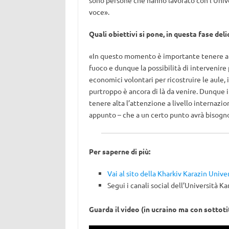
sono persone che hanno lavorato con l’Univer
voce».
Quali obiettivi si pone, in questa fase deli
«In questo momento è importante tenere alta
fuoco e dunque la possibilità di intervenir
economici volontari per ricostruire le aule, i
purtroppo è ancora di là da venire. Dunque i
tenere alta l’attenzione a livello internazion
appunto – che a un certo punto avrà bisogno
Per saperne di più:
Vai al sito della Kharkiv Karazin Univ
Segui i canali social dell’Università Ka
Guarda il video (in ucraino ma con sottoti