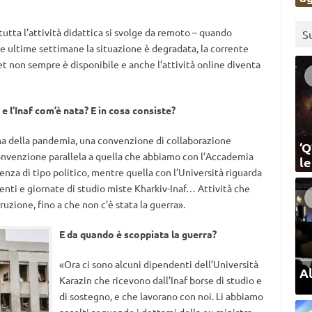
utta l’attività didattica si svolge da remoto – quando
S
le ultime settimane la situazione è degradata, la corrente
t non sempre è disponibile e anche l’attività online diventa
e l’Inaf com’è nata? E in cosa consiste?
rima della pandemia, una convenzione di collaborazione
‘Q
 convenzione parallela a quella che abbiamo con l’Accademia
l
enza di tipo politico, mentre quella con l’Università riguarda
venti e giornate di studio miste Kharkiv-Inaf… Attività che
uzione, fino a che non c’è stata la guerra».
E da quando è scoppiata la guerra?
«Ora ci sono alcuni dipendenti dell’Università
Al
Karazin che ricevono dall’Inaf borse di studio e
di sostegno, e che lavorano con noi. Li abbiamo