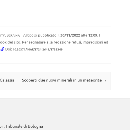
,
Articolo pubblicato il
30/11/2022
alle
12:09
. I
ITY
UCRAINA
del sito. Per segnalare alla redazione refusi, imprecisioni ed
BOOK
.
Doi:
10.20371/INAF/2724-2641/1732349
Galassia
Scoperti due nuovi minerali in un meteorite
→
 il Tribunale di Bologna