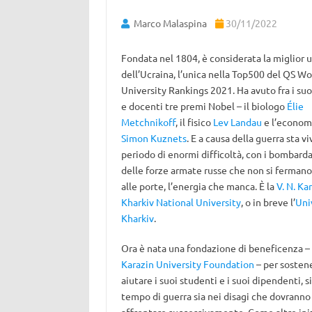
Marco Malaspina
30/11/2022
Fondata nel 1804, è considerata la miglior u
dell’Ucraina, l’unica nella Top500 del QS Wo
University Rankings 2021. Ha avuto fra i suo
e docenti tre premi Nobel – il biologo
Élie
Metchnikoff
, il fisico
Lev Landau
e l’econom
Simon Kuznets
. E a causa della guerra sta v
periodo di enormi difficoltà, con i bombar
delle forze armate russe che non si fermano,
alle porte, l’energia che manca. È la
V. N. Ka
Kharkiv National University
, o in breve l’
Uni
Kharkiv
.
Ora è nata una fondazione di beneficenza –
Karazin University Foundation
– per sostene
aiutare i suoi studenti e i suoi dipendenti, si
tempo di guerra sia nei disagi che dovranno