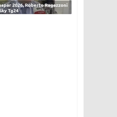
ospar 2026, Roberto Ragazzoni
 Sky Tg24