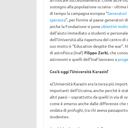
affrontare successivamente. Come altre iniz
sostegno alla popolazione ucraina – ultima 
di tempo la campagna europea “
Generatori 
speranza
”, per fornire al paese generatori d
anche la Fondazione si pone
obiettivi molt
dall’aiuto immediato a studenti e personale
dell’Università alla riapertura del centro di c
suo motto è “Education despite the war”. Ne 
di astrofisica (Inaf)
Filippo Zerbi
, che conos
astronomi e quelli dell’Inaf lavorano a
proge
Cos’è oggi l’Università Karazin?
«L’Università Karazin era la terza più impor
importanti dell’Ucraina, anche perché è stata
altri paesi – soprattutto da quelli in via di
come è emerso anche dalle differenze che so
ondata di profughi, tra chi aveva passaporto
studente».