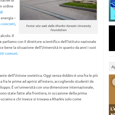
iative di
in ordine
di
i energia –
o concreti
,
Fonte: sito web della Kharkiv Karazin University
Foundation
alcolo. Il
parliamo con il direttore scientifico dell’Istituto nazionale
ce bene la situazione dell’Università in quanto da anni i suoi
tti comuni
.
A
tante dell’Unione sovietica. Oggi senza dubbio è una fra le più
 fra le prime ad aprirsi all’estero, accogliendo studenti da
 sviluppo. È un’università con una dimensione internazionale,
no state fatte alla frontiera, in occasione della prima
 ucraino e chi invece si trovava a Kharkiv solo come
L’
ag