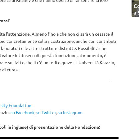
sità di Kharkiv e che hanno deciso di far sentire la loro
C
a
cata?
 l’attenzione. Almeno fino a che non ci sarà un cessate il
e più concretamente sulla ricostruzione, anche con contributi
 laboratori e le altre strutture distrutte. Possibilità che
l valore intrinseco di questa fondazione, al momento, è
ale sul fatto che lì c’è un ferito grave – l’Università Karazin,
 di cure».
ersity Foundation
razin:
su Facebook
,
su Twitter
,
su Instagram
toli in inglese) di presentazione della Fondazione: