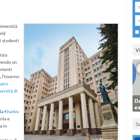
niversità
rld
i studenti
V
ista
ivendo un
damenti
 l’inverno
razin
versità di
Da
e
 la
Kharkiv
rla e
S
a in