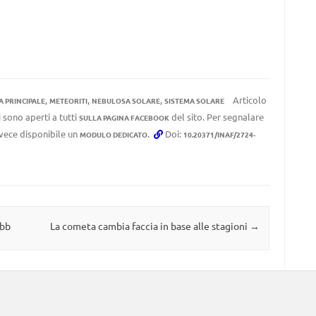
,
,
,
Articolo
A PRINCIPALE
METEORITI
NEBULOSA SOLARE
SISTEMA SOLARE
 sono aperti a tutti
del sito. Per segnalare
SULLA PAGINA FACEBOOK
invece disponibile un
.
Doi:
MODULO DEDICATO
10.20371/INAF/2724-
ebb
La cometa cambia faccia in base alle stagioni
→