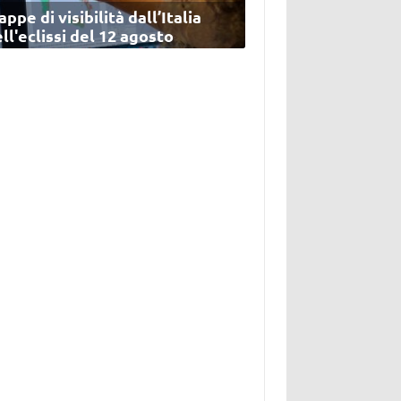
ppe di visibilità dall’Italia
ll'eclissi del 12 agosto