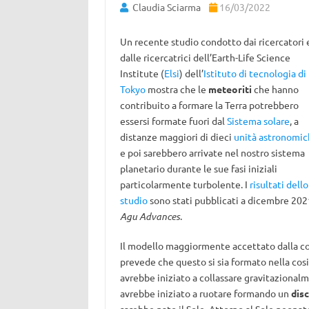
Claudia Sciarma
16/03/2022
Un recente studio condotto dai ricercatori 
dalle ricercatrici dell’Earth-Life Science
Institute (
Elsi
) dell’
Istituto di tecnologia di
Tokyo
mostra che le
meteoriti
che hanno
contribuito a formare la Terra potrebbero
essersi formate fuori dal
Sistema solare
, a
distanze maggiori di dieci
unità astronomi
e poi sarebbero arrivate nel nostro sistema
planetario durante le sue fasi iniziali
particolarmente turbolente. I
risultati dello
studio
sono stati pubblicati a dicembre 202
Agu Advances
.
Il modello maggiormente accettato dalla co
prevede che questo si sia formato nella co
avrebbe iniziato a collassare gravitazionalmen
avrebbe iniziato a ruotare formando un
dis