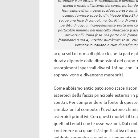
carbonica e un ulteriore riscaldamento avrebbe d
acqua e roccia all’interno del corpo, portando 
formazione di un nucleo roccioso poroso con i
oceano fangoso coperto di ghiaccio (Fase 2). 
segue una fase di congelamento. Prima di una si
perdita di acqua, il congelamento porta alla c
particolari minerali nel mantello ghiacciato (Fase
arrivare all’ultima fase, che porta alla forma
frammenti (Fase 4). Crediti: Kurokawa et al., 202
Versione in italiano a cura di Media In
acqua sotto forma di ghiaccio, nella parte p
durata dipende dalle dimensioni del corpo. 
assorbimenti spettrali diversi. Infine, con l’
sopravvivono e diventano meteoriti.
Come abbiamo anticipato sono state riscon
asteroidi della fascia principale esterna, in 
spettri. Per comprendere la fonte di queste 
simulazioni al computer l’evoluzione chimic
asteroidi primitivi. Con questi modelli il t
quelli ottenuti con le osservazioni. Dal con
contenere una quantità significativa di ac
anidride carbonica e reagire a temperature i