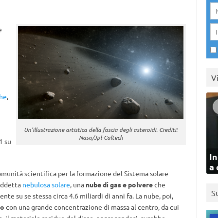
e
V
che
,
Un’illustrazione artistica della fascia degli asteroidi. Crediti:
Nasa/Jpl-Caltech
1 su
In
a 
munità scientifica per la formazione del Sistema solare
siddetta
nebulosa solare
, una
nube di gas e polvere
che
S
te su se stessa circa 4.6 miliardi di anni fa. La nube, poi,
co
con una grande concentrazione di massa al centro, da cui