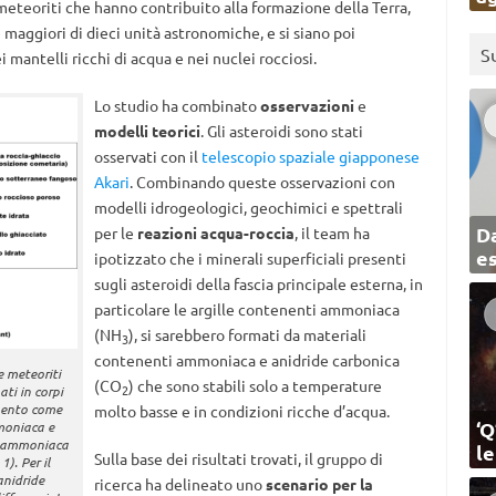
 meteoriti che hanno contribuito alla formazione della Terra,
e maggiori di dieci unità astronomiche, e si siano poi
S
 mantelli ricchi di acqua e nei nuclei rocciosi.
Lo studio ha combinato
osservazioni
e
modelli teorici
. Gli asteroidi sono stati
osservati con il
telescopio spaziale giapponese
Akari
. Combinando queste osservazioni con
modelli idrogeologici, geochimici e spettrali
Da
per le
reazioni acqua-roccia
, il team ha
e
ipotizzato che i minerali superficiali presenti
sugli asteroidi della fascia principale esterna, in
particolare le argille contenenti ammoniaca
(NH
), si sarebbero formati da materiali
3
contenenti ammoniaca e anidride carbonica
e meteoriti
(CO
) che sono stabili solo a temperature
2
ati in corpi
imento come
molto basse e in condizioni ricche d’acqua.
‘Q
mmoniaca e
di ammoniaca
l
Sulla base dei risultati trovati, il gruppo di
). Per il
anidride
ricerca ha delineato uno
scenario per la