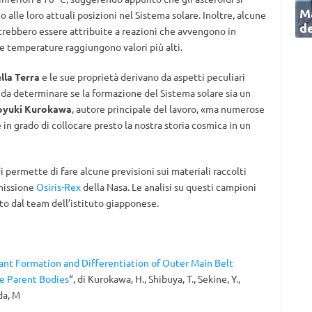
Ma
alle loro attuali posizioni nel Sistema solare. Inoltre, alcune
de
trebbero essere attribuite a reazioni che avvengono in
le temperature raggiungono valori più alti.
lla Terra
e le sue proprietà derivano da aspetti peculiari
 da determinare se la formazione del Sistema solare sia un
oyuki Kurokawa
, autore principale del lavoro, «ma numerose
 grado di collocare presto la nostra storia cosmica in un
di permette di fare alcune previsioni sui materiali raccolti
missione
Osiris-Rex
della Nasa. Le analisi su questi campioni
o dal team dell’istituto giapponese.
ant Formation and Differentiation of Outer Main Belt
e Parent Bodies
“, di
Kurokawa, H., Shibuya, T., Sekine, Y.,
oda, M