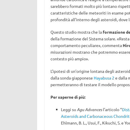
sarebbero formati molto più lontano rispetto 
caratteristiche delle meteoriti in esame po
profondità all’interno degli asteroidi, dove 
Questo studio mostra che la
formazione de
della formazione del Sistema solare. «Resta
comportamento peculiare», commenta
Hir
misurazioni mostrano che potremmo essere in
contesto più ampio».
L’ipotesi di un’origine lontana degli asteroi
dalla sonda giapponese
Hayabusa 2
e dalla 
permetteranno di testare il modello propost
Per saperne di più:
Leggi su
Agu Advances
l’articolo “
Dist
Asteroids and Carbonaceous Chondrit
Ehlmann, B. L., Usui, F., Kikuchi, S. e Y