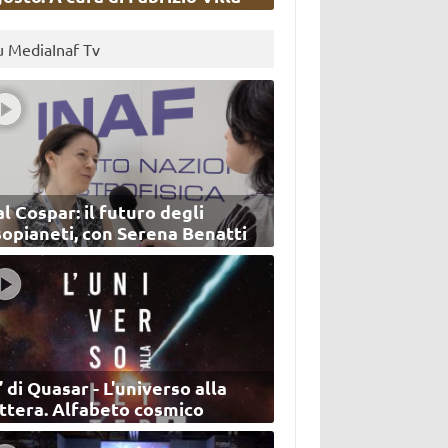
u MediaInaf Tv
l Cospar: il futuro degli
sopianeti, con Serena Benatti
’ di Quasar - L'universo alla
ettera. Alfabeto cosmico