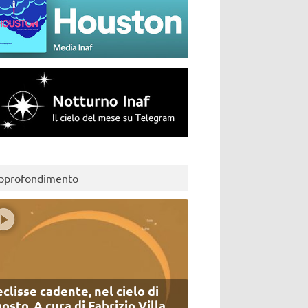
pprofondimento
eclisse cadente, nel cielo di
osto. A cura di Fabrizio Villa