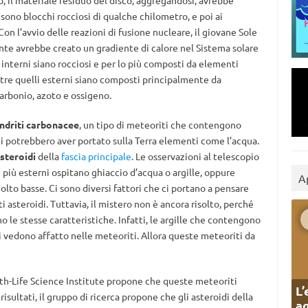
o, il materiale residuo del disco, aggregandosi, avrebbe
 sono blocchi rocciosi di qualche chilometro, e poi ai
. Con l’avvio delle reazioni di fusione nucleare, il giovane Sole
stante avrebbe creato un gradiente di calore nel Sistema solare
 interni siano rocciosi e per lo più composti da elementi
ntre quelli esterni siano composti principalmente da
arbonio, azoto e ossigeno.
ndriti carbonacee
, un tipo di meteoriti che contengono
i potrebbero aver portato sulla Terra elementi come l’acqua.
steroidi
della
fascia principale
. Le osservazioni al telescopio
i più esterni ospitano ghiaccio d’acqua o argille, oppure
A
lto basse. Ci sono diversi fattori che ci portano a pensare
 asteroidi. Tuttavia, il mistero non è ancora risolto, perché
o le stesse caratteristiche. Infatti, le argille che contengono
si vedono affatto nelle meteoriti. Allora queste meteoriti da
rth-Life Science Institute propone che queste meteoriti
L’
 risultati, il gruppo di ricerca propone che gli asteroidi della
ag