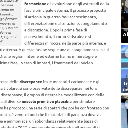
ifferenziato
formazione
e l’evoluzione degli asteroidi della
così alla
ntorno un
fascia principale esterna. Il processo proposto
A questa,
si articola in quattro fasi: accrescimento,
gnificativa
differenziazione e alterazione, congelamento
omparsa di
 3). Fino ad
e distruzione. Dopo la prima fase di
zione di
Al
accrescimento, il corpo si riscalda e si
1, Figura 7.
af
differenzia in roccia, nella parte più interna, e
iù esterna. A queste fasi ne segue una di congelamento, la cui
Ora, le regioni interne ed esterne hanno mineralogie e
ultima fase, in caso di impatti, i frammenti del nucleo
trate delle
discrepanze
fra le meteoriti carbonacee e gli
Tr
particolare, si sono osservate delle discrepanze nei loro
ne
discrepanze, il gruppo di ricerca ha modellizzato con delle
a di diverse
miscele primitive plausibili
per simulare
eam ha prodotto una serie di spettri che poi ha confrontato con
fronto, è venuto fuori che il materiale di partenza doveva
qua e ammoniaca, un’abbondanza relativamente bassa di
nferiori a 70 °C, suggerendo appunto che gli asteroidi si