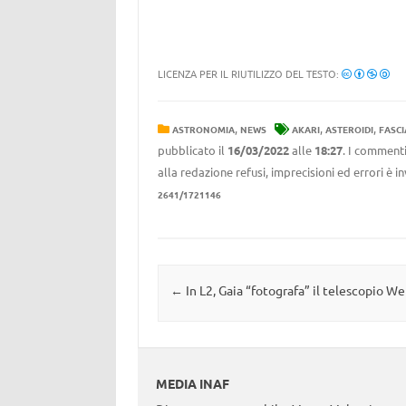
LICENZA PER IL RIUTILIZZO DEL TESTO:
,
,
,
ASTRONOMIA
NEWS
AKARI
ASTEROIDI
FASCI
pubblicato il
16/03/2022
alle
18:27
. I commenti
alla redazione refusi, imprecisioni ed errori è 
2641/1721146
Navigazione articolo
←
In L2, Gaia “fotografa” il telescopio W
MEDIA INAF