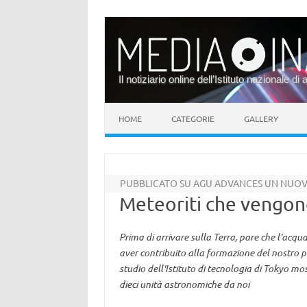
Il notiziario online dell’Istituto nazionale di 
Vai al contenuto
HOME
CATEGORIE
GALLERY
PUBBLICATO SU AGU ADVANCES UN NUOV
Meteoriti che vengon
Prima di arrivare sulla Terra, pare che l'acq
aver contribuito alla formazione del nostro 
studio dell'Istituto di tecnologia di Tokyo m
dieci unità astronomiche da noi