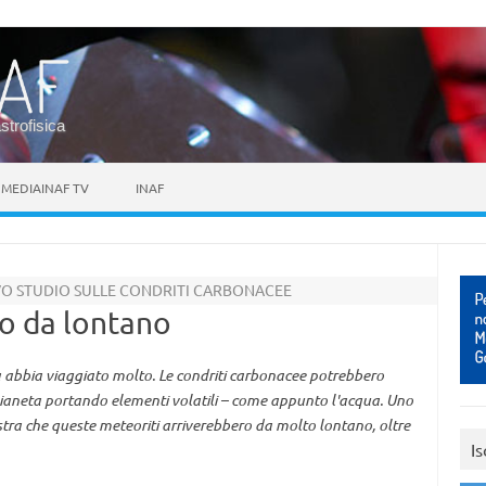
astrofisica
MEDIAINAF TV
INAF
O STUDIO SULLE CONDRITI CARBONACEE
o da lontano
ua abbia viaggiato molto. Le condriti carbonacee potrebbero
pianeta portando elementi volatili – come appunto l'acqua. Uno
ostra che queste meteoriti arriverebbero da molto lontano, oltre
Is