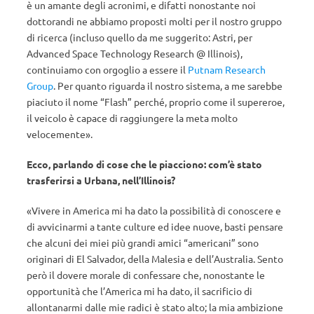
è un amante degli acronimi, e difatti nonostante noi
dottorandi ne abbiamo proposti molti per il nostro gruppo
di ricerca (incluso quello da me suggerito: Astri, per
Advanced Space Technology Research @ Illinois),
continuiamo con orgoglio a essere il
Putnam Research
Group
. Per quanto riguarda il nostro sistema, a me sarebbe
piaciuto il nome “Flash” perché, proprio come il supereroe,
il veicolo è capace di raggiungere la meta molto
velocemente».
Ecco, parlando di cose che le piacciono: com’è stato
trasferirsi a Urbana, nell’Illinois?
«Vivere in America mi ha dato la possibilità di conoscere e
di avvicinarmi a tante culture ed idee nuove, basti pensare
che alcuni dei miei più grandi amici “americani” sono
originari di El Salvador, della Malesia e dell’Australia. Sento
però il dovere morale di confessare che, nonostante le
opportunità che l’America mi ha dato, il sacrificio di
allontanarmi dalle mie radici è stato alto; la mia ambizione