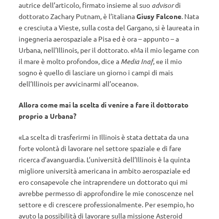
autrice dell’articolo, firmato insieme al suo
advisor
di
dottorato Zachary Putnam, è l’italiana
Giusy Falcone
. Nata
e cresciuta a Vieste, sulla costa del Gargano, si è laureata in
ingegneria aerospaziale a Pisa ed è ora – appunto – a
Urbana, nell’Illinois, per il dottorato. «Ma il mio legame con
il mare è molto profondo», dice a
Media Inaf
, «e il mio
sogno è quello di lasciare un giorno i campi di mais
dell’Illinois per avvicinarmi all’oceano».
Allora come mai la scelta di venire a fare il dottorato
proprio a Urbana?
«La scelta di trasferirmi in Illinois è stata dettata da una
forte volontà di lavorare nel settore spaziale e di fare
ricerca d’avanguardia. L’università dell’Illinois è la quinta
migliore università americana in ambito aerospaziale ed
ero consapevole che intraprendere un dottorato qui mi
avrebbe permesso di approfondire le mie conoscenze nel
settore e di crescere professionalmente. Per esempio, ho
avuto la possibilità di lavorare sulla missione Asteroid