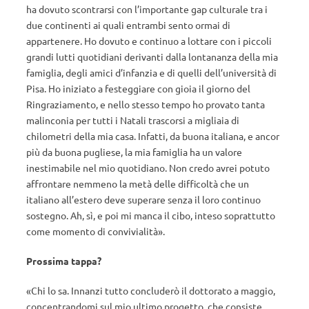
ha dovuto scontrarsi con l’importante gap culturale tra i
due continenti ai quali entrambi sento ormai di
appartenere. Ho dovuto e continuo a lottare con i piccoli
grandi lutti quotidiani derivanti dalla lontananza della mia
famiglia, degli amici d’infanzia e di quelli dell’università di
Pisa. Ho iniziato a festeggiare con gioia il giorno del
Ringraziamento, e nello stesso tempo ho provato tanta
malinconia per tutti i Natali trascorsi a migliaia di
chilometri della mia casa. Infatti, da buona italiana, e ancor
più da buona pugliese, la mia famiglia ha un valore
inestimabile nel mio quotidiano. Non credo avrei potuto
affrontare nemmeno la metà delle difficoltà che un
italiano all’estero deve superare senza il loro continuo
sostegno. Ah, sì, e poi mi manca il cibo, inteso soprattutto
come momento di convivialità».
Prossima tappa?
«Chi lo sa. Innanzi tutto concluderò il dottorato a maggio,
concentrandomi sul mio ultimo progetto, che consiste