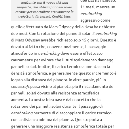
dell’Esa ha richiesto
confronto con il nuovo sistema
11 mesi, mentre un
proposto, che utilizza pannelli solari
rotanti per controllare attivamente la
aerobraking
traiettoria (in basso). Crediti: Uiuc
aggressivo come
quello effettuato da Mars Odyssey della Nasa ha richiesto
due mesi. Con la rotazione dei pannelli solari, l’
aerobraking
di Mars Odyssey avrebbe richiesto solo 15 giorni. Questo è
dovuto al fatto che, convenzionalmente, il passaggio
atmosferico in
aerobraking
deve essere effettuato
cautamente per evitare che il surriscaldamento danneggi i
pannelli solari. Inoltre, il carico termico aumenta con la
densità atmosferica, e generalmente questo incremento è
legato alla distanza dal pianeta. In altre parole, più lo
spacecraft
passa vicino al pianeta, più il riscaldamento dei
pannelli solari dovuto alla resistenza atmosferica
aumenta. La nostra idea nasce dal concetto che la
rotazione dei pannelli solari durante il passaggio di
aerobraking
permette di disaccoppiare il carico termico
con la distanza minima dal pianeta. Questo porta a
generare una maggiore resistenza atmosferica totale per