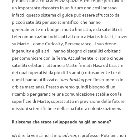
proposto ad alcuna agenzia spaziale. Potrebbe però avere
un importante riscontro in un futuro non così lontano:
infatti, questo sistema di guida può essere sfruttato da
piccoli satelliti per uso scientifico, che hanno
generalmente un budget molto limitato, e da satelliti di
telecomunicazioni orbitanti attorno a Marte. Infatti, i rover
su Marte – come Curiosity, Perseverance, il suo drone
Ingenuity e gli altri – hanno bisogno di satelliti orbitanti
per comunicare con la Terra. Attualmente, ci sono cinque
satelliti orbitanti attorno a Marte firmati Nasa ed Esa, tre
dei quali operativi da più di 15 anni (curiosamente tre di
questi hanno utilizzato l’
aerobraking
per l’inserimento in
orbita marziana). Presto avremo quindi bisogno di un
ricambio per garantire una comunicazione stabile con la
superficie di Marte, soprattutto in previsione delle future
missioni scientifiche e della sua futura colonizzazione».
Il sistema che state sviluppando ha già un nome?
«A dire la verità no; il mio
advisor
, il professor Putnam, non