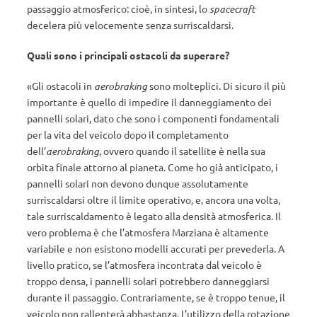
passaggio atmosferico: cioè, in sintesi, lo
spacecraft
decelera più velocemente senza surriscaldarsi.
Quali sono i principali ostacoli da superare?
«Gli ostacoli in
aerobraking
sono molteplici. Di sicuro il più
importante è quello di impedire il danneggiamento dei
pannelli solari, dato che sono i componenti fondamentali
per la vita del veicolo dopo il completamento
dell’
aerobraking
, ovvero quando il satellite è nella sua
orbita finale attorno al pianeta. Come ho già anticipato, i
pannelli solari non devono dunque assolutamente
surriscaldarsi oltre il limite operativo, e, ancora una volta,
tale surriscaldamento è legato alla densità atmosferica. Il
vero problema è che l’atmosfera Marziana è altamente
variabile e non esistono modelli accurati per prevederla. A
livello pratico, se l’atmosfera incontrata dal veicolo è
troppo densa, i pannelli solari potrebbero danneggiarsi
durante il passaggio. Contrariamente, se è troppo tenue, il
veicolo non rallenterà abbastanza. L’utilizzo della rotazione