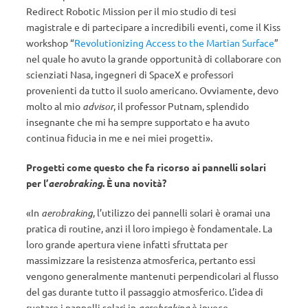
Redirect Robotic Mission per il mio studio di tesi
magistrale e di partecipare a incredibili eventi, come il Kiss
workshop “
Revolutionizing Access to the Martian Surface
”
nel quale ho avuto la grande opportunità di collaborare con
scienziati Nasa, ingegneri di SpaceX e professori
provenienti da tutto il suolo americano. Ovviamente, devo
molto al mio
advisor
, il professor Putnam, splendido
insegnante che mi ha sempre supportato e ha avuto
continua fiducia in me e nei miei progetti».
Progetti come questo che fa ricorso ai pannelli solari
per l’
aerobraking
. È una novità?
«In
aerobraking
, l’utilizzo dei pannelli solari è oramai una
pratica di routine, anzi il loro impiego è fondamentale. La
loro grande apertura viene infatti sfruttata per
massimizzare la resistenza atmosferica, pertanto essi
vengono generalmente mantenuti perpendicolari al flusso
del gas durante tutto il passaggio atmosferico. L’idea di
ruotare i pannelli solari in
aerobraking
è invece