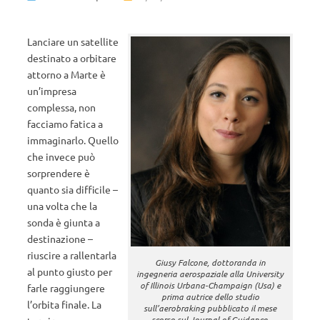
Lanciare un satellite
destinato a orbitare
attorno a Marte è
un’impresa
complessa, non
facciamo fatica a
immaginarlo. Quello
che invece può
sorprendere è
quanto sia difficile –
una volta che la
sonda è giunta a
destinazione –
riuscire a rallentarla
Giusy Falcone, dottoranda in
al punto giusto per
ingegneria aerospaziale alla University
of Illinois Urbana-Champaign (Usa) e
farle raggiungere
prima autrice dello studio
l’orbita finale. La
sull’aerobraking pubblicato il mese
scorso sul Journal of Guidance,