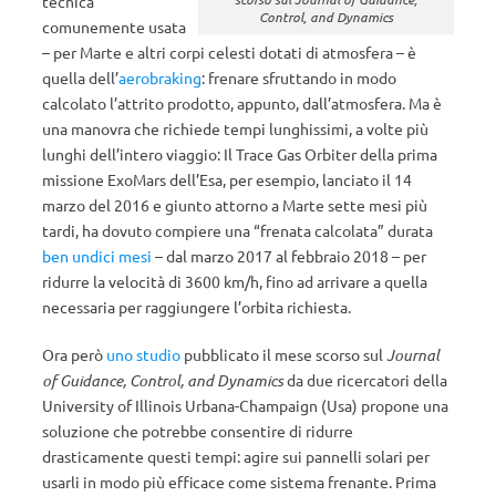
tecnica
Control, and Dynamics
comunemente usata
– per Marte e altri corpi celesti dotati di atmosfera – è
quella dell’
aerobraking
: frenare sfruttando in modo
calcolato l’attrito prodotto, appunto, dall’atmosfera. Ma è
una manovra che richiede tempi lunghissimi, a volte più
lunghi dell’intero viaggio: Il Trace Gas Orbiter della prima
missione ExoMars dell’Esa, per esempio, lanciato il 14
marzo del 2016 e giunto attorno a Marte sette mesi più
tardi, ha dovuto compiere una “frenata calcolata” durata
ben undici mesi
– dal marzo 2017 al febbraio 2018 – per
ridurre la velocità di 3600 km/h, fino ad arrivare a quella
necessaria per raggiungere l’orbita richiesta.
Ora però
uno studio
pubblicato il mese scorso sul
Journal
of Guidance, Control, and Dynamics
da due ricercatori della
University of Illinois Urbana-Champaign (Usa) propone una
soluzione che potrebbe consentire di ridurre
drasticamente questi tempi: agire sui pannelli solari per
usarli in modo più efficace come sistema frenante. Prima