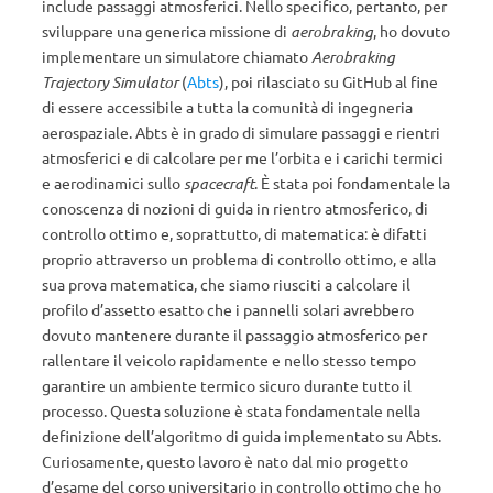
include passaggi atmosferici. Nello specifico, pertanto, per
sviluppare una generica missione di
aerobraking
, ho dovuto
implementare un simulatore chiamato
Aerobraking
Trajectory Simulator
(
Abts
), poi rilasciato su GitHub al fine
di essere accessibile a tutta la comunità di ingegneria
aerospaziale. Abts è in grado di simulare passaggi e rientri
atmosferici e di calcolare per me l’orbita e i carichi termici
e aerodinamici sullo
spacecraft
. È stata poi fondamentale la
conoscenza di nozioni di guida in rientro atmosferico, di
controllo ottimo e, soprattutto, di matematica: è difatti
proprio attraverso un problema di controllo ottimo, e alla
sua prova matematica, che siamo riusciti a calcolare il
profilo d’assetto esatto che i pannelli solari avrebbero
dovuto mantenere durante il passaggio atmosferico per
rallentare il veicolo rapidamente e nello stesso tempo
garantire un ambiente termico sicuro durante tutto il
processo. Questa soluzione è stata fondamentale nella
definizione dell’algoritmo di guida implementato su Abts.
Curiosamente, questo lavoro è nato dal mio progetto
d’esame del corso universitario in controllo ottimo che ho