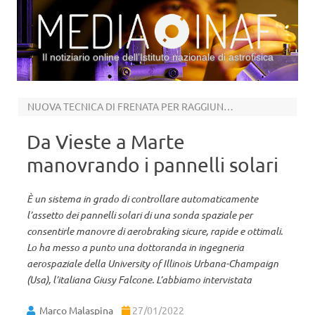
Il notiziario online dell’Istituto nazionale di astrofisica
Vai al contenuto
NUOVA TECNICA DI FRENATA PER RAGGIUNGERE L’ORBITA DESIDERATA
Da Vieste a Marte
manovrando i pannelli solari
È un sistema in grado di controllare automaticamente
l’assetto dei pannelli solari di una sonda spaziale per
consentirle manovre di aerobraking sicure, rapide e ottimali.
Lo ha messo a punto una dottoranda in ingegneria
aerospaziale della University of Illinois Urbana-Champaign
(Usa), l’italiana Giusy Falcone. L’abbiamo intervistata
Marco Malaspina
27/01/2022