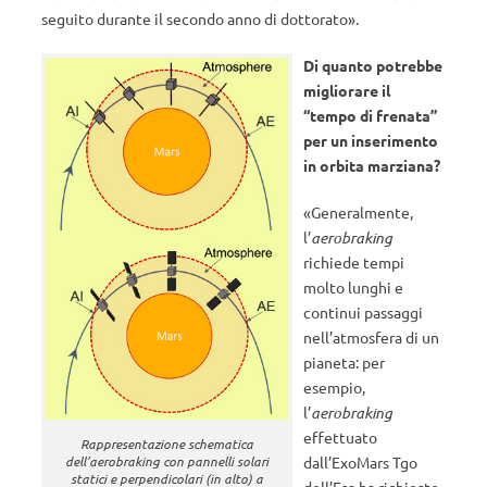
seguito durante il secondo anno di dottorato».
Di quanto potrebbe
migliorare il
“tempo di frenata”
per un inserimento
in orbita marziana?
«Generalmente,
l’
aerobraking
richiede tempi
molto lunghi e
continui passaggi
nell’atmosfera di un
pianeta: per
esempio,
l’
aerobraking
effettuato
Rappresentazione schematica
dall’ExoMars Tgo
dell’aerobraking con pannelli solari
statici e perpendicolari (in alto) a