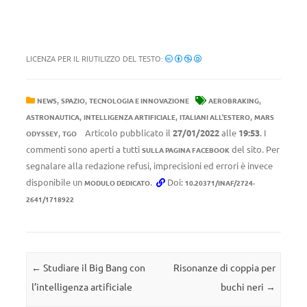
LICENZA PER IL RIUTILIZZO DEL TESTO:
,
,
,
NEWS
SPAZIO
TECNOLOGIA E INNOVAZIONE
AEROBRAKING
,
,
,
ASTRONAUTICA
INTELLIGENZA ARTIFICIALE
ITALIANI ALL'ESTERO
MARS
,
Articolo pubblicato il
27/01/2022
alle
19:53
. I
ODYSSEY
TGO
commenti sono aperti a tutti
del sito. Per
SULLA PAGINA FACEBOOK
segnalare alla redazione refusi, imprecisioni ed errori è invece
disponibile un
.
Doi:
MODULO DEDICATO
10.20371/INAF/2724-
2641/1718922
Navigazione articolo
←
Studiare il Big Bang con
Risonanze di coppia per
l’intelligenza artificiale
buchi neri
→