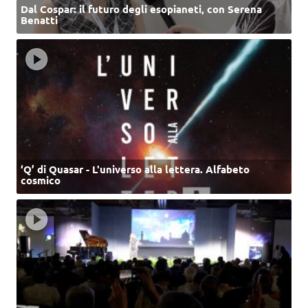
Dal Cospar: il futuro degli esopianeti, con Serena
Benatti
‘Q’ di Quasar - L'universo alla lettera. Alfabeto
cosmico