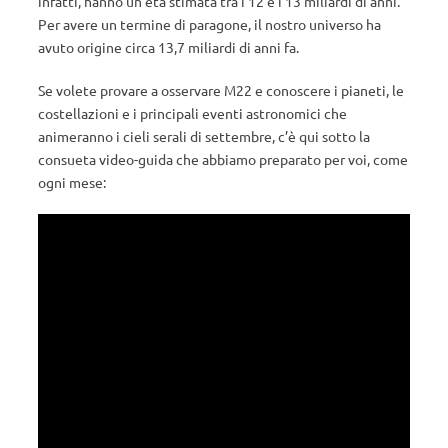
infatti, hanno un’età stimata tra i 12 e i 13 miliardi di anni.
Per avere un termine di paragone, il nostro universo ha
avuto origine circa 13,7 miliardi di anni fa.
Se volete provare a osservare M22 e conoscere i pianeti, le
costellazioni e i principali eventi astronomici che
animeranno i cieli serali di settembre, c’è qui sotto la
consueta video-guida che abbiamo preparato per voi, come
ogni mese: