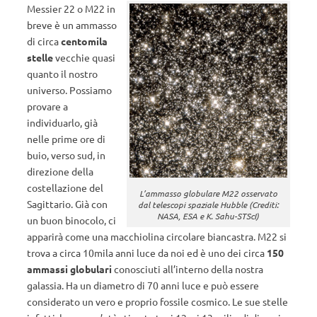
Messier 22 o M22 in
breve è un ammasso
di circa
centomila
stelle
vecchie quasi
quanto il nostro
universo. Possiamo
provare a
individuarlo, già
nelle prime ore di
buio, verso sud, in
direzione della
costellazione del
L’ammasso globulare M22 osservato
Sagittario. Già con
dal telescopi spaziale Hubble (Crediti:
NASA, ESA e K. Sahu-STScI)
un buon binocolo, ci
apparirà come una macchiolina circolare biancastra. M22 si
trova a circa 10mila anni luce da noi ed è uno dei circa
150
ammassi globulari
conosciuti all’interno della nostra
galassia. Ha un diametro di 70 anni luce e può essere
considerato un vero e proprio fossile cosmico. Le sue stelle