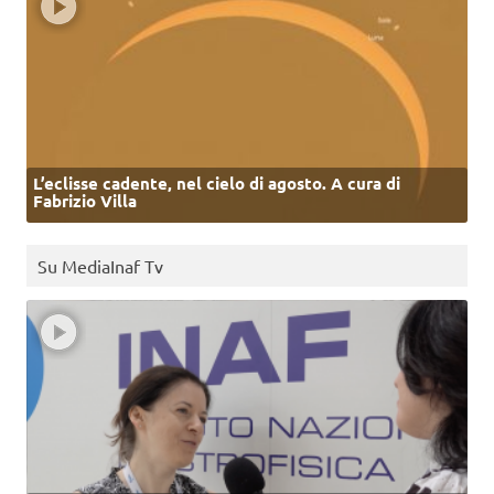
L’eclisse cadente, nel cielo di agosto. A cura di
Fabrizio Villa
Su MediaInaf Tv