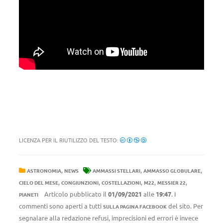
LICENZA PER IL RIUTILIZZO DEL TESTO:
,
,
,
ASTRONOMIA
NEWS
AMMASSI STELLARI
AMMASSO GLOBULARE
,
,
,
,
,
CIELO DEL MESE
CONGIUNZIONI
COSTELLAZIONI
M22
MESSIER 22
Articolo pubblicato il
01/09/2021
alle
19:47
. I
PIANETI
commenti sono aperti a tutti
del sito. Per
SULLA PAGINA FACEBOOK
segnalare alla redazione refusi, imprecisioni ed errori è invece