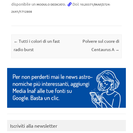
disponibile un
.
Doi:
MODULO DEDICATO
10.20371/INAF/2724-
2641/1712808
Navigazione articolo
←
Tutti i colori di un fast
Polvere sul cuore di
radio burst
Centaurus A
→
Iscriviti alla newsletter