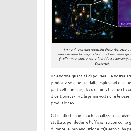
Immagine di una galassia distante, osserv
miliardi di anni fa, acquisita con il telescopio sp
(stellar emission) e con Alma (dust emission). C
Donevski
un’enorme quantità di polvere. Le nostre st
prodotta solamente dalle esplosioni di super
particelle nel gas, ricco di metalli, che cir
dice Donevski. «È la prima volta che le osse
produzione».
Gli studiosi hanno anche analizzato l’anda
stellare, per dedurre l’efficienza con cui le
durante la loro evoluzione. «Questo ci ha per