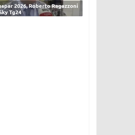
ospar 2026, Roberto Ragazzoni
 Sky Tg24