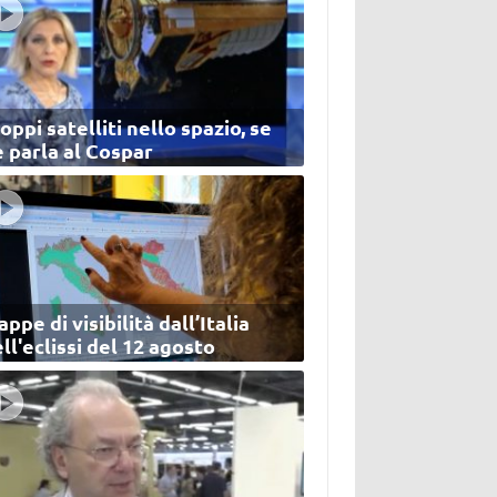
oppi satelliti nello spazio, se
 parla al Cospar
ppe di visibilità dall’Italia
ll'eclissi del 12 agosto