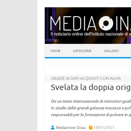
Il notiziario online dell’Istituto nazionale di 
Vai al contenuto
HOME
CATEGORIE
GALLERY
GRAZIE AI DATI ACQUISITI CON ALMA
Svelata la doppia ori
Da un team internazionale di ricercatori gui
lo studio delle grandi galassie massicce e polv
responsabili per la formazione di polvere in q
Redazione Sissa
14/01/2021