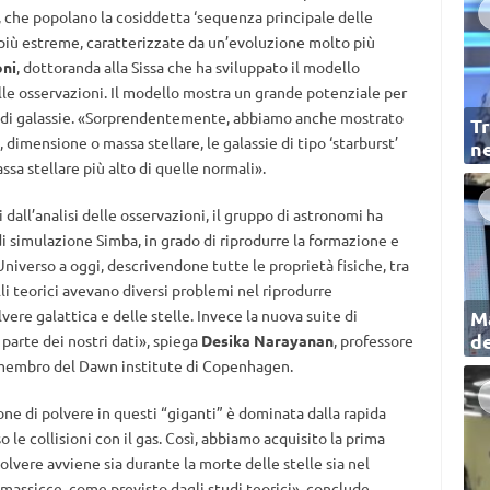
i, che popolano la cosiddetta ‘sequenza principale delle
più estreme, caratterizzate da un’evoluzione molto più
oni
, dottoranda alla Sissa che ha sviluppato il modello
elle osservazioni. Il modello mostra un grande potenziale per
ipi di galassie. «Sorprendentemente, abbiamo anche mostrato
Tr
dimensione o massa stellare, le galassie di tipo ‘starburst’
ne
sa stellare più alto di quelle normali».
dall’analisi delle osservazioni, il gruppo di astronomi ha
i simulazione Simba, in grado di riprodurre la formazione e
’Universo a oggi, descrivendone tutte le proprietà fisiche, tra
lli teorici avevano diversi problemi nel riprodurre
re galattica e delle stelle. Invece la nuova suite di
Ma
de
parte dei nostri dati», spiega
Desika Narayanan
, professore
e membro del Dawn institute di Copenhagen.
one di polvere in questi “giganti” è dominata dalla rapida
o le collisioni con il gas. Così, abbiamo acquisito la prima
olvere avviene sia durante la morte delle stelle sia nel
 massicce, come previsto dagli studi teorici», conclude