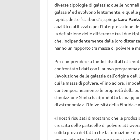
diverse tipologie di galassie: quelle normal
galassie’ ed evolvono lentamente, e quelle 
rapida, dette ‘starburst’», spiega
Lara Pant
analitico utilizzato per l’interpretazione d
la definizione delle differenze tra i due t
che, indipendentemente dalla loro distanza, 
hanno un rapporto tra massa di polvere e mas
Per comprendere a fondo i risultati ottenuti 
confrontato i dati con il nuovo programma d
l’evoluzione delle galassie dall’origine dell
cui la massa di polvere. «Fino ad ora, i mode
contemporaneamente le proprietà della polve
simulazione Simba ha riprodotto la maggior 
di astronomia all’Università della Florida 
«I nostri risultati dimostrano che la produzi
crescita delle particelle di polvere attravers
solida prova del fatto che la formazione di p
mezzo interstellare attorno a queste stelle