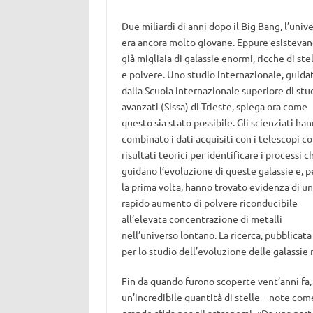
Due miliardi di anni dopo il Big Bang, l’univ
era ancora molto giovane. Eppure esisteva
già migliaia di galassie enormi, ricche di ste
e polvere. Uno studio internazionale, guida
dalla Scuola internazionale superiore di stu
avanzati (Sissa) di Trieste, spiega ora come
questo sia stato possibile. Gli scienziati ha
combinato i dati acquisiti con i telescopi c
risultati teorici per identificare i processi c
guidano l’evoluzione di queste galassie e, p
la prima volta, hanno trovato evidenza di un
rapido aumento di polvere riconducibile
all’elevata concentrazione di metalli
nell’universo lontano. La ricerca, pubblicata
per lo studio dell’evoluzione delle galassie
Fin da quando furono scoperte vent’anni fa, 
un’incredibile quantità di stelle – note come