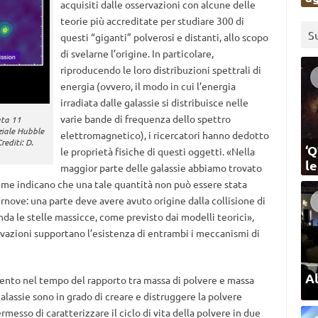
acquisiti dalle osservazioni con alcune delle
teorie più accreditate per studiare 300 di
S
questi “giganti” polverosi e distanti, allo scopo
di svelarne l’origine. In particolare,
riproducendo le loro distribuzioni spettrali di
energia (ovvero, il modo in cui l’energia
irradiata dalle galassie si distribuisce nelle
varie bande di frequenza dello spettro
ata 11
aziale Hubble
elettromagnetico), i ricercatori hanno dedotto
rediti: D.
‘Q
le proprietà fisiche di questi oggetti. «Nella
l
maggior parte delle galassie abbiamo trovato
ime indicano che una tale quantità non può essere stata
nove: una parte deve avere avuto origine dalla collisione di
conda le stelle massicce, come previsto dai modelli teorici»,
rvazioni supportano l’esistenza di entrambi i meccanismi di
Al
mento nel tempo del rapporto tra massa di polvere e massa
 galassie sono in grado di creare e distruggere la polvere
messo di caratterizzare il ciclo di vita della polvere in due