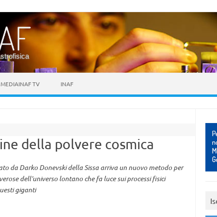
astrofisica
MEDIAINAF TV
INAF
gine della polvere cosmica
dato da Darko Donevski della Sissa arriva un nuovo metodo per
erose dell’universo lontano che fa luce sui processi fisici
uesti giganti
Is