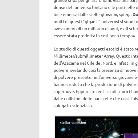
grande sfida per gli astronomi. «Da una parte
dense dell’universo lontano e le particelle
luce emessa dalle stelle giovani», spiega
Da
molti di questi “giganti” polverosi si sono f
aveva meno di un miliardo di anni, e gli sci
essere stata prodotta in così poco tempo».
Lo studio di questi oggetti esotici è stato r
Millimeter/submillimeter Array. Questo inte
dell’Atacama nel Cile del Nord, è infatti in g
polvere, svelando così la presenza di nuove 
di polvere presente nell’universo giovane è r
hanno creduto che la produzione di polvere
supernove. Eppure, recenti studi teorici ha
dalle collisioni delle particelle che costitui
spiega lo scienziato.