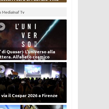
u MediaInaf Tv
’ di Quasar - L'universo alla
ettera. Alfabeto cosmico
 via il Cospar 2026 a Firenze