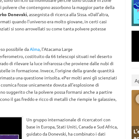
, sono difficili da individuare perché sono situate in zone
 di polvere che contengono assorbono la maggior parte della
rko Donevski
, assegnista di ricerca alla Sissa. «Dall’altra,
ormati quando l’universo era molto giovane, in certi casi
enziati si sono arrovellati su come tanta polvere potesse
eso possibile da
Alma
, l’Atacama Large
rferometro, costituito da 66 telescopi situati nel deserto
rado di rilevare la luce infrarossa che proviene dalle nubi di
stelle in formazione. Invece, l’origine della grande quantità
imasta una questione irrisolta. «Per molti anni gli scienziati
A
 cosmica fosse unicamente dovuta all’esplosione di
nno suggerito che la polvere possa formarsi anche a partire
scono il gas freddo e ricco di metalli che riempie le galassie»,
Un gruppo internazionale di ricercatori con
base in Europa, Stati Uniti, Canada e Sud Africa,
L’
guidato da Donevski, ha combinato i dati
ag