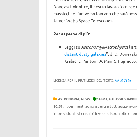
Donevski. «Inoltre, il nostro lavoro fornisc
massicci nell’universo lontano che sarà possi
James Webb Space Telescope».
Per saperne di più:
Leggi su
Astronomy&Astrophysics
l’art
distant dusty galaxies
”, di D. Donevski
Kraljic, L. Pantoni, A. Man, S. Fujimoto
LICENZA PER IL RIUTILIZZO DEL TESTO:
,
,
ASTRONOMIA
NEWS
ALMA
GALASSIE STARBU
10:51
. I commenti sono aperti a tutti
SULLA PAGI
imprecisioni ed errori è invece disponibile un
M