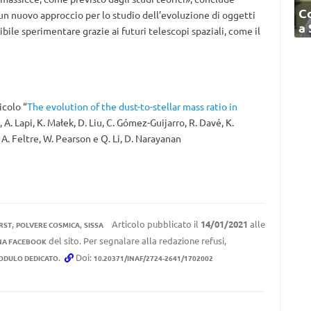
C
e un nuovo approccio per lo studio dell’evoluzione di oggetti
a
bile sperimentare grazie ai futuri telescopi spaziali, come il
icolo “
The evolution of the dust-to-stellar mass ratio in
, A. Lapi, K. Małek, D. Liu, C. Gómez-Guijarro, R. Davé, K.
, A. Feltre, W. Pearson e Q. Li, D. Narayanan
,
,
Articolo pubblicato il
14/01/2021
alle
RST
POLVERE COSMICA
SISSA
del sito. Per segnalare alla redazione refusi,
NA FACEBOOK
.
Doi:
ODULO DEDICATO
10.20371/INAF/2724-2641/1702002