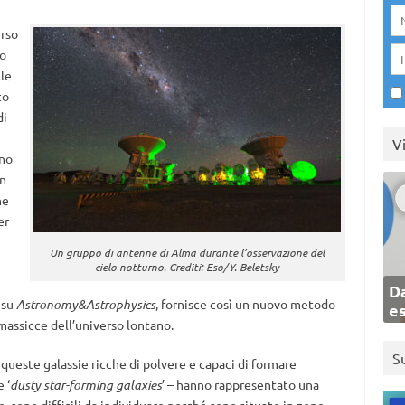
erso
no
lle
to
di
V
nno
on
he
er
Un gruppo di antenne di Alma durante l’osservazione del
cielo notturno. Crediti: Eso/Y. Beletsky
Da
 su
Astronomy&Astrophysics
, fornisce così un nuovo metodo
e
 massicce dell’universo lontano.
S
queste galassie ricche di polvere e capaci di formare
 ‘
dusty star-forming galaxies
’ – hanno rappresentato una