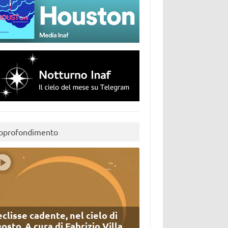
pprofondimento
eclisse cadente, nel cielo di
osto. A cura di Fabrizio Villa