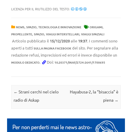
LICENZA PER IL RIUTILIZZO DEL TESTO:
,
,
,
NEWS
SPAZIO
TECNOLOGIA E INNOVAZIONE
ORIGAMI
,
,
,
PROPELLENTE
SPAZIO
VIAGGI INTERSTELLARI
VIAGGI SPAZIALI
Articolo pubblicato il
15/12/2020
alle
19:37
. I commenti sono
aperti a tutti
del sito. Per segnalare alla
SULLA PAGINA FACEBOOK
redazione refusi, imprecisioni ed errori è invece disponibile un
.
Doi:
MODULO DEDICATO
10.20371/INAF/2724-2641/1700695
Navigazione articolo
←
Strani cerchi nel cielo
Hayabusa-2, la “bisaccia” è
radio di Askap
piena
→