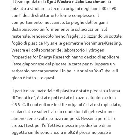
Il team guidato da
Kjell Westra
e
Jake Leachman
ha
iniziato a studiare la tecnica origami negli anni ’80 e ’90
con l’idea di sfruttarne le forme complesse e il
comportamento meccanico. Le pieghe dell’origami
distribuiscono uniformemente le sollecitazioni sul
materiale, rendendolo meno fragile. Utilizzando un sottile
foglio di plastica Mylar e le geometrie Yoshimura/Kresling,
Westra e i collaboratori del laboratorio Hydrogen
Properties for Energy Research hanno deciso di applicare
l’arte giapponese del piegare la carta per sviluppare un
serbatoio per carburante. Un bel tutorial su YouTube e il
gioco è fatto… o quasi.
Il particolare materiale di plastica è stato piegato a forma
di “mantice”, è stato poi testato in azoto liquido a circa
-196 °C. Il contenitore in stile origami è stato stropicciato,
schiacciato e sollecitato in condizioni di gelo estremo
almeno cento volte, senza rompersi. Nessuna perdita o
crepa. I test per l’effettiva messa in produzione di un
oggetto simile sono ancora molti: il prossimo passo è