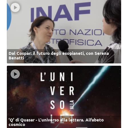
Dal Cospar: il futuro degli esopianeti, con Serena
Benatti
‘Q’ di Quasar - L'universo alla lettera. Alfabeto
cosmico