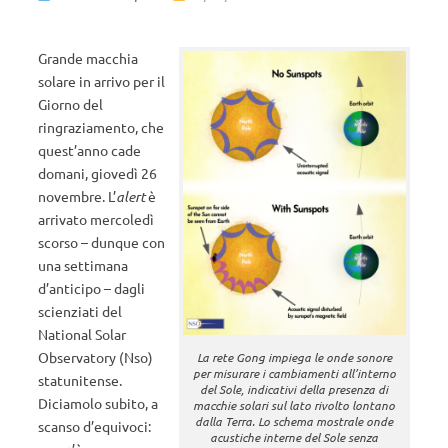
Grande macchia
solare in arrivo per il
Giorno del
ringraziamento, che
quest’anno cade
domani, giovedì 26
novembre. L’
alert
è
arrivato mercoledì
scorso – dunque con
una settimana
d’anticipo – dagli
scienziati del
National Solar
Observatory (Nso)
La rete Gong impiega le onde sonore
per misurare i cambiamenti all’interno
statunitense.
del Sole, indicativi della presenza di
Diciamolo subito, a
macchie solari sul lato rivolto lontano
dalla Terra. Lo schema mostrale onde
scanso d’equivoci:
acustiche interne del Sole senza