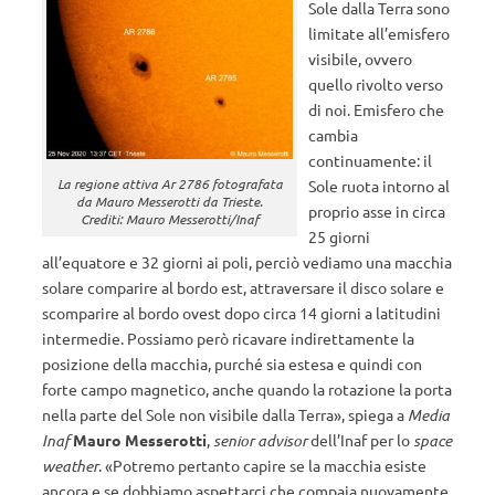
Sole dalla Terra sono
limitate all’emisfero
visibile, ovvero
quello rivolto verso
di noi. Emisfero che
cambia
continuamente: il
La regione attiva Ar 2786 fotografata
Sole ruota intorno al
da Mauro Messerotti da Trieste.
proprio asse in circa
Crediti: Mauro Messerotti/Inaf
25 giorni
all’equatore e 32 giorni ai poli, perciò vediamo una macchia
solare comparire al bordo est, attraversare il disco solare e
scomparire al bordo ovest dopo circa 14 giorni a latitudini
intermedie. Possiamo però ricavare indirettamente la
posizione della macchia, purché sia estesa e quindi con
forte campo magnetico, anche quando la rotazione la porta
nella parte del Sole non visibile dalla Terra», spiega a
Media
Inaf
Mauro Messerotti
,
senior advisor
dell’Inaf per lo
space
weather
. «Potremo pertanto capire se la macchia esiste
ancora e se dobbiamo aspettarci che compaia nuovamente