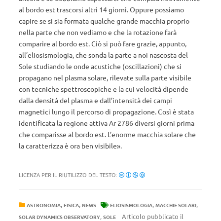
al bordo est trascorsi altri 14 giorni. Oppure possiamo
capire se si sia formata qualche grande macchia proprio
nella parte che non vediamo e che la rotazione farà
comparire al bordo est. Ciò si può fare grazie, appunto,
all’eliosismologia, che sonda la parte a noi nascosta del
Sole studiando le onde acustiche (oscillazioni) che si
propagano nel plasma solare, rilevate sulla parte visibile
con tecniche spettroscopiche e la cui velocità dipende
dalla densità del plasma e dall’intensità dei campi
magnetici lungo il percorso di propagazione. Così è stata
identificata la regione attiva Ar 2786 diversi giorni prima
che comparisse al bordo est. L’enorme macchia solare che
la caratterizza è ora ben visibile».
LICENZA PER IL RIUTILIZZO DEL TESTO:
,
,
,
,
ASTRONOMIA
FISICA
NEWS
ELIOSISMOLOGIA
MACCHIE SOLARI
,
Articolo pubblicato il
SOLAR DYNAMICS OBSERVATORY
SOLE