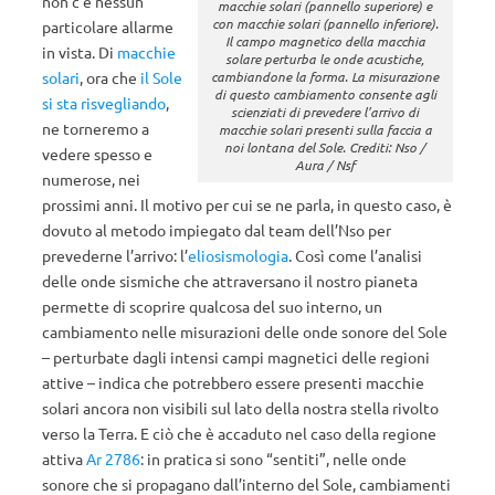
non c’è nessun
macchie solari (pannello superiore) e
con macchie solari (pannello inferiore).
particolare allarme
Il campo magnetico della macchia
in vista. Di
macchie
solare perturba le onde acustiche,
cambiandone la forma. La misurazione
solari
, ora che
il Sole
di questo cambiamento consente agli
si sta risvegliando
,
scienziati di prevedere l’arrivo di
ne torneremo a
macchie solari presenti sulla faccia a
noi lontana del Sole. Crediti: Nso /
vedere spesso e
Aura / Nsf
numerose, nei
prossimi anni. Il motivo per cui se ne parla, in questo caso, è
dovuto al metodo impiegato dal team dell’Nso per
prevederne l’arrivo: l’
eliosismologia
. Così come l’analisi
delle onde sismiche che attraversano il nostro pianeta
permette di scoprire qualcosa del suo interno, un
cambiamento nelle misurazioni delle onde sonore del Sole
– perturbate dagli intensi campi magnetici delle regioni
attive – indica che potrebbero essere presenti macchie
solari ancora non visibili sul lato della nostra stella rivolto
verso la Terra. E ciò che è accaduto nel caso della regione
attiva
Ar 2786
: in pratica si sono “sentiti”, nelle onde
sonore che si propagano dall’interno del Sole, cambiamenti