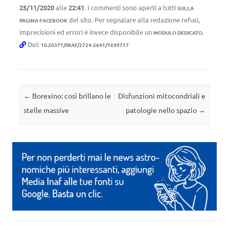
25/11/2020
alle
22:41
. I commenti sono aperti a tutti
SULLA
del sito. Per segnalare alla redazione refusi,
PAGINA FACEBOOK
imprecisioni ed errori è invece disponibile un
.
MODULO DEDICATO
Doi:
10.20371/INAF/2724-2641/1699717
Navigazione articolo
←
Borexino: così brillano le
Disfunzioni mitocondriali e
stelle massive
patologie nello spazio
→