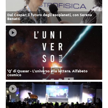
Dal Cospar: il futuro degli esopianeti, con Serena
Benatti
‘Q’ di Quasar - L'universo alla lettera. Alfabeto
cosmico