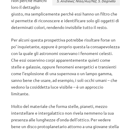
Non perché manchi
S. Andrews; Nrao/Aui/Nsf, S. Dagnello
loro il dettaglio
giusto, ma semplicemente perché essi hanno un filtro che
vi permette di riconoscere e identificare solo gli oggetti di
determinati colori, rendendo invisibile tutto il resto.
Per alcuni questa prospettiva potrebbe risultare forse un
po’ inquietante, eppure è proprio questa la consapevolezza
con la quale gli astronomi osservano i fenomeni celesti.
Che essi osservino corpi apparentemente quieti come
stelle e galassie, oppure fenomeni energetici e transienti
come l’esplosione di una supernova o un lampo gamma,
sanno bene che usare, ad esempio, i soli occhi umani – che
vedono la cosiddetta luce visibile – è un approccio
limitante.
Molto del materiale che forma stelle, pianeti, mezzo
interstellare e intergalattico non rivela nemmeno la sua
presenza alle lunghezze d’onda dell’ottico. Per vedere
bene un disco protoplanetario attorno a una giovane stella