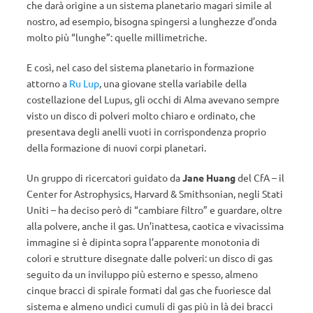
che darà origine a un sistema planetario magari simile al
nostro, ad esempio, bisogna spingersi a lunghezze d’onda
molto più “lunghe”: quelle millimetriche.
E così, nel caso del sistema planetario in formazione
attorno a
Ru Lup
, una giovane stella variabile della
costellazione del Lupus, gli occhi di Alma avevano sempre
visto un disco di polveri molto chiaro e ordinato, che
presentava degli anelli vuoti in corrispondenza proprio
della formazione di nuovi corpi planetari.
Un gruppo di ricercatori guidato da
Jane Huang
del CfA – il
Center for Astrophysics, Harvard & Smithsonian, negli Stati
Uniti – ha deciso però di “cambiare filtro” e guardare, oltre
alla polvere, anche il gas. Un’inattesa, caotica e vivacissima
immagine si è dipinta sopra l’apparente monotonia di
colori e strutture disegnate dalle polveri: un disco di gas
seguito da un inviluppo più esterno e spesso, almeno
cinque bracci di spirale formati dal gas che fuoriesce dal
sistema e almeno undici cumuli di gas più in là dei bracci