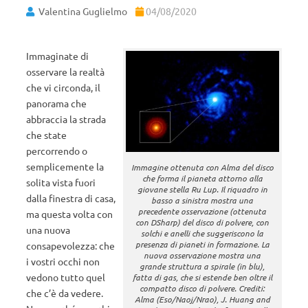
Valentina Guglielmo
04/08/2020
Immaginate di
osservare la realtà
che vi circonda, il
panorama che
abbraccia la strada
che state
percorrendo o
semplicemente la
Immagine ottenuta con Alma del disco
che forma il pianeta attorno alla
solita vista fuori
giovane stella Ru Lup. Il riquadro in
dalla finestra di casa,
basso a sinistra mostra una
precedente osservazione (ottenuta
ma questa volta con
con DSharp) del disco di polvere, con
una nuova
solchi e anelli che suggeriscono la
presenza di pianeti in formazione. La
consapevolezza: che
nuova osservazione mostra una
i vostri occhi non
grande struttura a spirale (in blu),
vedono tutto quel
fatta di gas, che si estende ben oltre il
compatto disco di polvere. Crediti:
che c’è da vedere.
Alma (Eso/Naoj/Nrao), J. Huang and