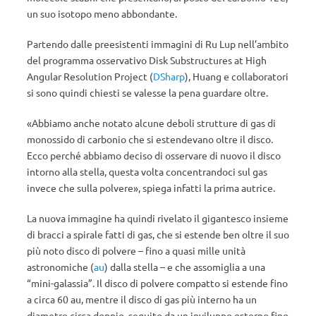
un suo isotopo meno abbondante.
Partendo dalle preesistenti immagini di Ru Lup nell’ambito
del programma osservativo Disk Substructures at High
Angular Resolution Project (
DSharp
), Huang e collaboratori
si sono quindi chiesti se valesse la pena guardare oltre.
«Abbiamo anche notato alcune deboli strutture di gas di
monossido di carbonio che si estendevano oltre il disco.
Ecco perché abbiamo deciso di osservare di nuovo il disco
intorno alla stella, questa volta concentrandoci sul gas
invece che sulla polvere», spiega infatti la prima autrice.
La nuova immagine ha quindi rivelato il gigantesco insieme
di bracci a spirale fatti di gas, che si estende ben oltre il suo
più noto disco di polvere – fino a quasi mille unità
astronomiche (
au
) dalla stella – e che assomiglia a una
“mini-galassia”. Il disco di polvere compatto si estende fino
a circa 60 au, mentre il disco di gas più interno ha un
diametro circa doppio, seguito da un inviluppo esterno fino