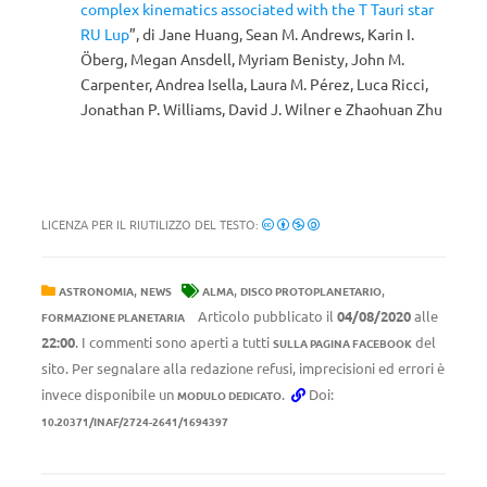
complex kinematics associated with the T Tauri star
RU Lup
”, di Jane Huang, Sean M. Andrews, Karin I.
Öberg, Megan Ansdell, Myriam Benisty, John M.
Carpenter, Andrea Isella, Laura M. Pérez, Luca Ricci,
Jonathan P. Williams, David J. Wilner e Zhaohuan Zhu
LICENZA PER IL RIUTILIZZO DEL TESTO:
,
,
,
ASTRONOMIA
NEWS
ALMA
DISCO PROTOPLANETARIO
Articolo pubblicato il
04/08/2020
alle
FORMAZIONE PLANETARIA
22:00
. I commenti sono aperti a tutti
del
SULLA PAGINA FACEBOOK
sito. Per segnalare alla redazione refusi, imprecisioni ed errori è
invece disponibile un
.
Doi:
MODULO DEDICATO
10.20371/INAF/2724-2641/1694397