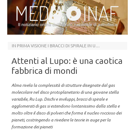
Il notiziario online dell’Istituto nazionale di astrofisica
Vai al contenuto
IN PRIMA VISIONE I BRACCI DI SPIRALE IN UN DISCO PROTOPLANETARIO
Attenti al Lupo: è una caotica
fabbrica di mondi
Alma rivela la complessità di strutture disegnate dal gas
molecolare nel disco protoplanetario di una giovane stella
variabile, Ru Lup. Dischi e inviluppi, bracci di spirale e
agglomerati di gas si estendono lontanissimo dalla stella e
molto oltre il disco di polveri che forma il nucleo roccioso dei
pianeti, costringendo a rivedere le teorie in auge per la
formazione dei pianeti