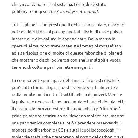
che circondano tutto il sistema. Lo studio è stato
pubblicato oggi su
The Astrophysical Journal
.
Tutti i pianeti, compresi quelli del Sistema solare, nascono
nei cosiddetti dischi protoplanetari: dischi di gas e polveri
intorno alle giovani stelle appena nate. Dalla messa in
opera di Alma, sono state ottenute immagini mozzafiato
ad alta risoluzione di molte di queste fabbriche di pianeti,
che mostrano dischi polverosi con anelli multipli e vuoti,
terreno di coltura per i pianeti emergenti.
La componente principale della massa di questi dischi è
però sotto forma di gas, che si estende verticalmente e
radialmente molto oltre il sottile disco di polveri. Mentre
la polvere è necessaria per accumulare i nuclei dei pianeti,
il gas crea le loro atmosfere. Il gas nel disco più interno è
principalmente costituito da idrogeno molecolare, mentre
una panoramica completa si può riprendere osservando il
monossido di carbonio (CO) e tutti i suoi isotopologhi –
molecole stabili che presentano, al posto del carbonio 12C,