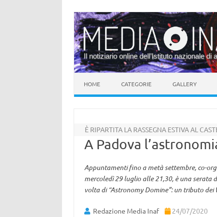
Il notiziario online dell’Istituto nazionale di 
Vai al contenuto
HOME
CATEGORIE
GALLERY
È RIPARTITA LA RASSEGNA ESTIVA AL CAS
A Padova l’astronomia
Appuntamenti fino a metà settembre, co-organi
mercoledì 29 luglio alle 21,30, è una serata di
volta di “Astronomy Domine”: un tributo dei W
Redazione Media Inaf
24/07/2020