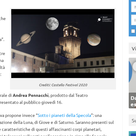
che
a”.
V
tre
na
ltà
:
Crediti: Castello Festival 2020
rale di
Andrea Pennacchi
, prodotto dal Teatro
Da
resentato al pubblico giovedì 16.
e
dova propone invece “
Sotto i pianeti della Specola
”: una
S
vazione della Luna, di Giove e di Saturno. Saranno presenti sul
 caratteristiche di questi affascinanti corpi planetari,