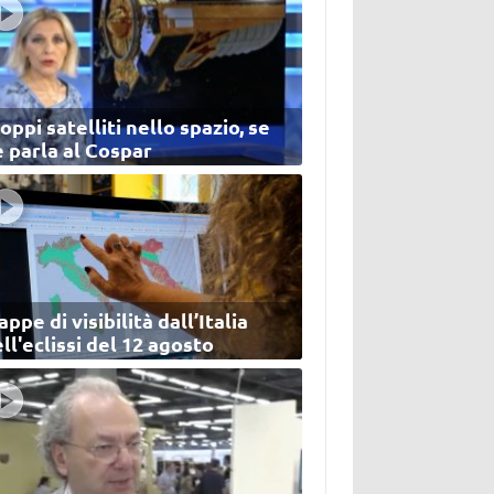
oppi satelliti nello spazio, se
 parla al Cospar
ppe di visibilità dall’Italia
ll'eclissi del 12 agosto