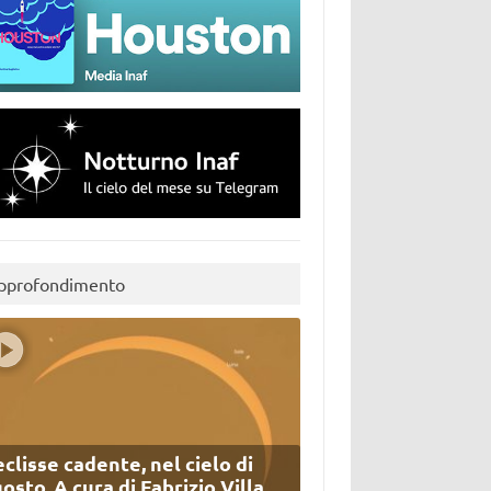
pprofondimento
eclisse cadente, nel cielo di
osto. A cura di Fabrizio Villa