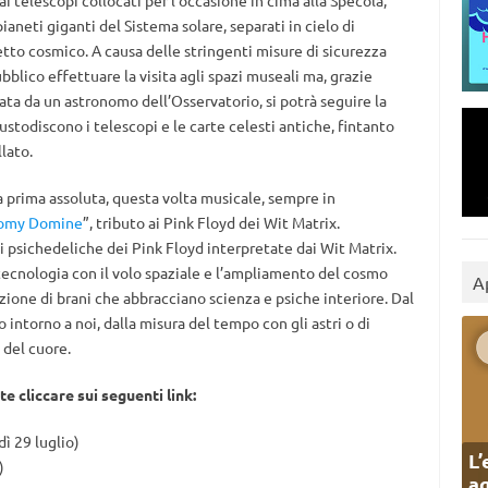
telescopi collocati per l’occasione in cima alla Specola,
ianeti giganti del Sistema solare, separati in cielo di
letto cosmico. A causa delle stringenti misure di sicurezza
ubblico effettuare la visita agli spazi museali ma, grazie
sata da un astronomo dell’Osservatorio, si potrà seguire la
custodiscono i telescopi e le carte celesti antiche, fintanto
lato.
ra prima assoluta, questa volta musicale, sempre in
omy Domine
”, tributo ai Pink Floyd dei Wit Matrix.
i psichedeliche dei Pink Floyd interpretate dai Wit Matrix.
tecnologia con il volo spaziale e l’ampliamento del cosmo
A
ione di brani che abbracciano scienza e psiche interiore. Dal
intorno a noi, dalla misura del tempo con gli astri o di
e del cuore.
e cliccare sui seguenti link:
ì 29 luglio)
L’
)
ag