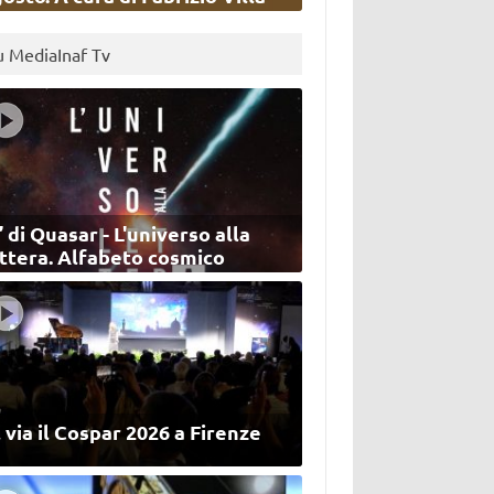
u MediaInaf Tv
’ di Quasar - L'universo alla
ettera. Alfabeto cosmico
 via il Cospar 2026 a Firenze