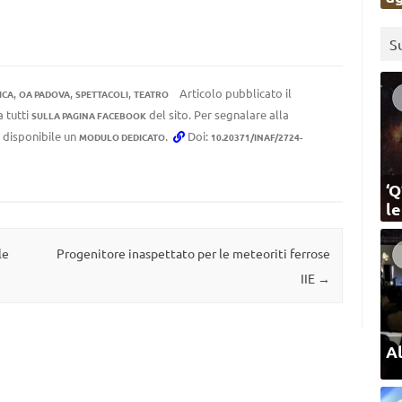
S
,
,
,
Articolo pubblicato il
ICA
OA PADOVA
SPETTACOLI
TEATRO
a tutti
del sito. Per segnalare alla
SULLA PAGINA FACEBOOK
e disponibile un
.
Doi:
MODULO DEDICATO
10.20371/INAF/2724-
‘Q
l
le
Progenitore inaspettato per le meteoriti ferrose
IIE
→
Al