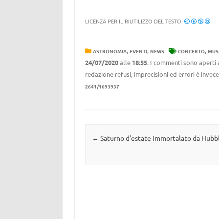
LICENZA PER IL RIUTILIZZO DEL TESTO:
,
,
,
ASTRONOMIA
EVENTI
NEWS
CONCERTO
MUS
24/07/2020
alle
18:55
. I commenti sono aperti 
redazione refusi, imprecisioni ed errori è invec
2641/1693937
Navigazione articolo
←
Saturno d’estate immortalato da Hubb