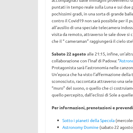
accompagnati dalle immagini provenienti dai 
puntati in tempo reale sulla Luna e sui due p
pochissimi gradi, in una sorta di grande bal
contro il Covid19 non sarà possibile per il p
all’ausilio di una speciale telecamera indos
visita da remoto, attraverso le sale dove si 
che il “ cameraman” raggiungerà il cielo stel
Sabato 22 agosto
alle 21:15, infine, un’alt
collaborazione con l’Inaf di Padova: “
Astron
Protagonista sarà l’astronomia nelle canzon
Un’epoca che ha visto l’affermazione della 
sconosciuto, raccontata attraverso una selez
“muro” del suono, o quello che ci costruiamo 
quello percepito, dall’eclissi di Sole a quell
Per informazioni, prenotazioni e prevendit
Sotto i pianeti della Specola
(mercoled
Astronomy Domine
(sabato 22 agosto