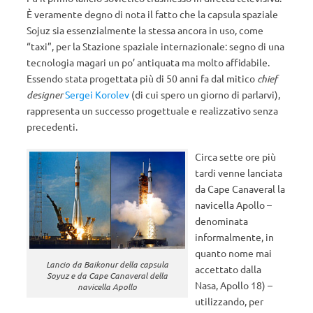
È veramente degno di nota il fatto che la capsula spaziale
Sojuz sia essenzialmente la stessa ancora in uso, come
“taxi”, per la Stazione spaziale internazionale: segno di una
tecnologia magari un po’ antiquata ma molto affidabile.
Essendo stata progettata più di 50 anni fa dal mitico
chief
designer
Sergei Korolev
(di cui spero un giorno di parlarvi),
rappresenta un successo progettuale e realizzativo senza
precedenti.
Circa sette ore più
tardi venne lanciata
da Cape Canaveral la
navicella Apollo –
denominata
informalmente, in
quanto nome mai
Lancio da Baikonur della capsula
accettato dalla
Soyuz e da Cape Canaveral della
Nasa, Apollo 18) –
navicella Apollo
utilizzando, per