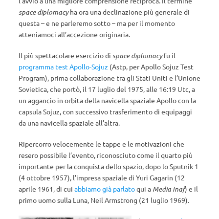
l’avvio a una migliore comprensione reciproca. Il termine
space diplomacy
ha ora una declinazione più generale di
questa – e ne parleremo sotto – ma per il momento
atteniamoci all’accezione originaria.
Il più spettacolare esercizio di
space diplomacy
fu il
programma test Apollo-Sojuz
(Astp, per Apollo Sojuz Test
Program), prima collaborazione tra gli Stati Uniti e l’Unione
Sovietica, che portò, il 17 luglio del 1975, alle 16:19 Utc, a
un aggancio in orbita della navicella spaziale Apollo con la
capsula Sojuz, con successivo trasferimento di equipaggi
da una navicella spaziale all’altra.
Ripercorro velocemente le tappe e le motivazioni che
resero possibile l’evento, riconosciuto come il quarto più
importante per la conquista dello spazio, dopo lo Sputnik 1
(4 ottobre 1957), l’impresa spaziale di Yuri Gagarin (12
aprile 1961, di cui
abbiamo già parlato
qui a
Media Inaf
) e il
primo uomo sulla Luna, Neil Armstrong (21 luglio 1969).