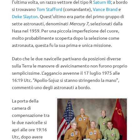
l’ultima volta, un razzo vettore del tipo R
Saturn IB
; a bordo
si trovavano
Tom Stafford
(comandante),
Vance Brand
e
Deke Slayton
. Quest’ultimo era parte del primo gruppo di
sette astronauti, denominati
Mercury 7,
selezionati dalla
Nasa nel 1959. Per una piccola imperfezione del cuore,
molto probabilmente scoperta dopo la selezione come
astronauta, questa fu la sua prima e unica missione.
Dato che le due navicelle partivano da posizioni diverse
sulla Terra le manovre di avvicinamento non furono proprio
semplicissime. L’aggancio avvenne il 17 luglio 1975 alle
16:19 Utc. “Apollo-Sojuz si stanno stringendo la mano”,
commentò uno degli astronauti a bordo.
La porta della
camera di
compensazione tra
le due navicelle si
aprì alle ore 19:16
Utc, dopo avere