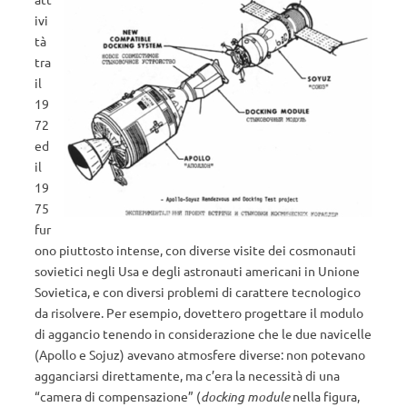
ivi
tà
tra
il
19
72
ed
il
19
75
fur
ono piuttosto intense, con diverse visite dei cosmonauti
sovietici negli Usa e degli astronauti americani in Unione
Sovietica, e con diversi problemi di carattere tecnologico
da risolvere. Per esempio, dovettero progettare il modulo
di aggancio tenendo in considerazione che le due navicelle
(Apollo e Sojuz) avevano atmosfere diverse: non potevano
agganciarsi direttamente, ma c’era la necessità di una
“camera di compensazione” (
docking module
nella figura,