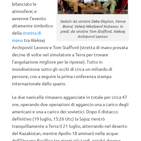
bilanciato le
atmosfere; e
avvenne l’evento
Seduti: da sinistra Deke Slayton, Vance
altamente simbolico
Brand, Valerij Nikolaevič Kubasov. In
piedi; da sinistra Tom Stafford, Aleksej
della
stretta di
Archipovič Leonov
mano
tra Aleksej
Archipovič Leonov e Tom Stafford (stretta di mano provata
decine di volte nel simulatore a Terra per trovare
l’angolazione migliore per le riprese). Tutto in
mondovisione sotto gli occhi di circa un miliardo di
persone, con a seguire la prima conferenza stampa
internazionale dallo spazio.
Le due navicelle rimasero agganciate in totale per circa 47
ore, operando due operazioni di aggancio una a carico degli
americani e una a carico dei sovietici. Dopo il distacco
definitivo (19 luglio, 15:26 Utc) la Sojuz rientrò
tranquillamente a Terra il 21 luglio, atterrando nel deserto
del Kazakistan, mentre Apollo 18 ammarò nelle acque
dell’Oceano Pacifico tre giorni più tardi, poiché doveva