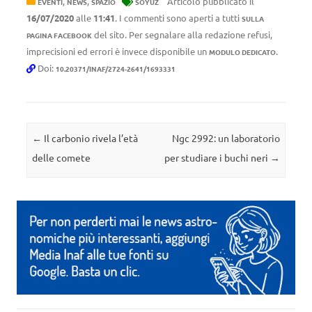
,
,
Articolo pubblicato il
EVENTI
NEWS
SPAZIO
SOYUZ
16/07/2020
alle
11:41
. I commenti sono aperti a tutti
SULLA
del sito. Per segnalare alla redazione refusi,
PAGINA FACEBOOK
imprecisioni ed errori è invece disponibile un
.
MODULO DEDICATO
Doi:
10.20371/INAF/2724-2641/1693331
Navigazione articolo
←
Il carbonio rivela l’età
Ngc 2992: un laboratorio
delle comete
per studiare i buchi neri
→