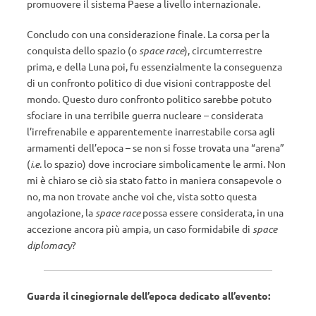
promuovere il sistema Paese a livello internazionale.
Concludo con una considerazione finale. La corsa per la
conquista dello spazio (o
space race
), circumterrestre
prima, e della Luna poi, fu essenzialmente la conseguenza
di un confronto politico di due visioni contrapposte del
mondo. Questo duro confronto politico sarebbe potuto
sfociare in una terribile guerra nucleare – considerata
l’irrefrenabile e apparentemente inarrestabile corsa agli
armamenti dell’epoca – se non si fosse trovata una “arena”
(
i.e
. lo spazio) dove incrociare simbolicamente le armi. Non
mi è chiaro se ciò sia stato fatto in maniera consapevole o
no, ma non trovate anche voi che, vista sotto questa
angolazione, la
space race
possa essere considerata, in una
accezione ancora più ampia, un caso formidabile di
space
diplomacy
?
Guarda il cinegiornale dell’epoca dedicato all’evento: