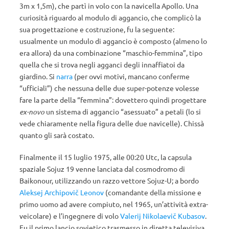
3m x 1,5m), che partì in volo con la navicella Apollo. Una
curiosità riguardo al modulo di aggancio, che complicò la
sua progettazione e costruzione, fu la seguente:
usualmente un modulo di aggancio è composto (almeno lo
era allora) da una combinazione “maschio-femmina”, tipo
quella che si trova negli agganci degli innaffiatoi da
giardino. Si
narra
(per ovvi motivi, mancano conferme
“ufficiali”) che nessuna delle due super-potenze volesse
fare la parte della “femmina”: dovettero quindi progettare
ex-novo
un sistema di aggancio “asessuato” a petali (lo si
vede chiaramente nella figura delle due navicelle). Chissà
quanto gli sarà costato.
Finalmente il 15 luglio 1975, alle 00:20 Utc, la capsula
spaziale Sojuz 19 venne lanciata dal cosmodromo di
Baikonour, utilizzando un razzo vettore Sojuz-U; a bordo
Aleksej Archipovič Leonov
(comandante della missione e
primo uomo ad avere compiuto, nel 1965, un’attività extra-
veicolare) e l’ingegnere di volo
Valerij Nikolaevič Kubasov
.
Fu il primo lancio sovietico trasmesso in diretta televisiva.