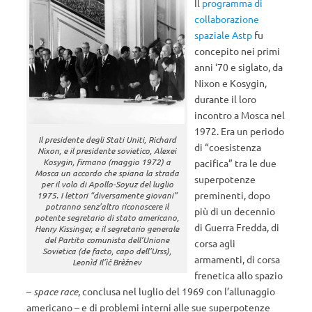
Il
programma di
collaborazione
spaziale Astp
fu
concepito nei primi
anni ‘70 e siglato, da
Nixon e Kosygin,
durante il loro
incontro a Mosca nel
1972. Era un periodo
Il presidente degli Stati Uniti, Richard
di “coesistenza
Nixon, e il presidente sovietico, Alexei
Kosygin, firmano (maggio 1972) a
pacifica” tra le due
Mosca un accordo che spiana la strada
superpotenze
per il volo di Apollo-Soyuz del luglio
preminenti, dopo
1975. I lettori “diversamente giovani”
potranno senz’altro riconoscere il
più di un decennio
potente segretario di stato americano,
di Guerra Fredda, di
Henry Kissinger, e il segretario generale
del Partito comunista dell’Unione
corsa agli
Sovietica (de facto, capo dell’Urss),
armamenti, di corsa
Leonìd Il’ìč Brèžnev
frenetica allo spazio
–
space race
, conclusa nel luglio del 1969 con l’allunaggio
americano – e di problemi interni alle sue superpotenze