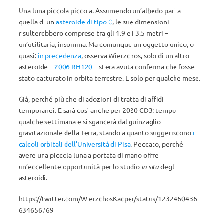
Una luna piccola piccola. Assumendo un’albedo pari a
quella di un
asteroide di tipo C
, le sue dimensioni
risulterebbero comprese tra gli 1.9 e i 3.5 metri –
un’utilitaria, insomma. Ma comunque un oggetto unico, o
quasi:
in precedenza
, osserva Wierzchos, solo di un altro
asteroide –
2006 RH120
– si era avuta conferma che fosse
stato catturato in orbita terrestre. E solo per qualche mese.
Già, perché più che di adozioni di tratta di affidi
temporanei. E sarà così anche per 2020 CD3: tempo
qualche settimana e si sgancerà dal guinzaglio
gravitazionale della Terra, stando a quanto suggeriscono
i
calcoli orbitali dell’Università di Pisa
. Peccato, perché
avere una piccola luna a portata di mano offre
un’eccellente opportunità per lo studio
in situ
degli
asteroidi.
https://twitter.com/WierzchosKacper/status/1232460436
634656769