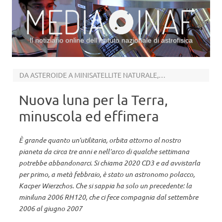
Il notiziario online dell’Istituto nazionale di astrofisica
Vai al contenuto
DA ASTEROIDE A MINISATELLITE NATURALE, MA SOLO PER UN PO’
Nuova luna per la Terra,
minuscola ed effimera
È grande quanto un’utilitaria, orbita attorno al nostro
pianeta da circa tre anni e nell’arco di qualche settimana
potrebbe abbandonarci. Si chiama 2020 CD3 e ad avvistarla
per primo, a metà febbraio, è stato un astronomo polacco,
Kacper Wierzchos. Che si sappia ha solo un precedente: la
miniluna 2006 RH120, che ci fece compagnia dal settembre
2006 al giugno 2007