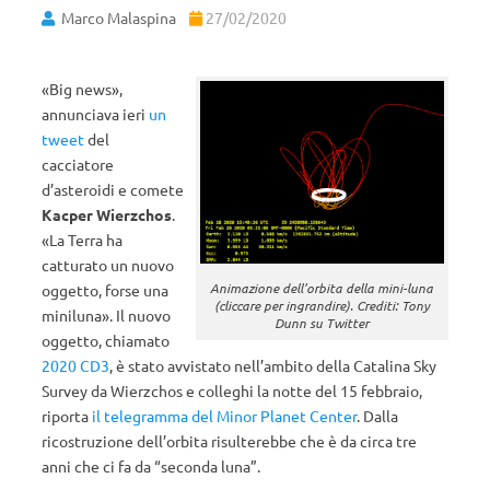
Marco Malaspina
27/02/2020
«Big news»,
annunciava ieri
un
tweet
del
cacciatore
d’asteroidi e comete
Kacper Wierzchos
.
«La Terra ha
catturato un nuovo
Animazione dell’orbita della mini-luna
oggetto, forse una
(cliccare per ingrandire). Crediti: Tony
miniluna». Il nuovo
Dunn su Twitter
oggetto, chiamato
2020 CD3
, è stato avvistato nell’ambito della Catalina Sky
Survey da Wierzchos e colleghi la notte del 15 febbraio,
riporta
il telegramma del Minor Planet Center
. Dalla
ricostruzione dell’orbita risulterebbe che è da circa tre
anni che ci fa da “seconda luna”.