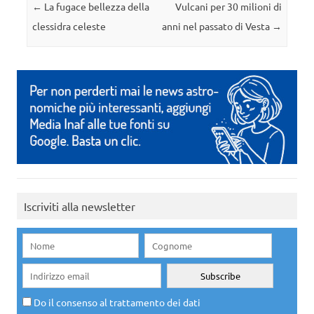
Navigazione articolo
←
La fugace bellezza della
Vulcani per 30 milioni di
clessidra celeste
anni nel passato di Vesta
→
Iscriviti alla newsletter
Do il consenso al trattamento dei dati