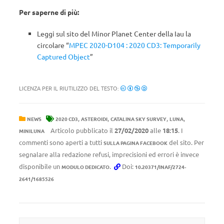
Per saperne di più:
Leggi sul sito del Minor Planet Center della Iau la
circolare “
MPEC 2020-D104 : 2020 CD3: Temporarily
Captured Object
”
LICENZA PER IL RIUTILIZZO DEL TESTO:
,
,
,
,
NEWS
2020 CD3
ASTEROIDI
CATALINA SKY SURVEY
LUNA
Articolo pubblicato il
27/02/2020
alle
18:15
. I
MINILUNA
commenti sono aperti a tutti
del sito. Per
SULLA PAGINA FACEBOOK
segnalare alla redazione refusi, imprecisioni ed errori è invece
disponibile un
.
Doi:
MODULO DEDICATO
10.20371/INAF/2724-
2641/1685526