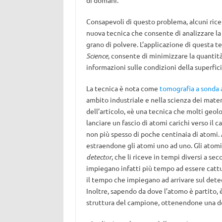
di domani.
Consapevoli di questo problema, alcuni rice
nuova tecnica che consente di analizzare la
grano di polvere. L’applicazione di questa t
Science
, consente di minimizzare la quantit
informazioni sulle condizioni della superfici
La tecnica è nota come
tomografia a sonda
ambito industriale e nella scienza dei mater
dell’articolo, «è una tecnica che molti geo
lanciare un fascio di atomi carichi verso il 
non più spesso di poche centinaia di atomi. 
estraendone gli atomi uno ad uno. Gli atomi
detector
, che li riceve in tempi diversi a se
impiegano infatti più tempo ad essere cattur
il tempo che impiegano ad arrivare sul dete
Inoltre, sapendo da dove l’atomo è partito, 
struttura del campione, ottenendone una de