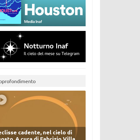
pprofondimento
eclisse cadente, nel cielo di
osto. A cura di Fabrizio Villa