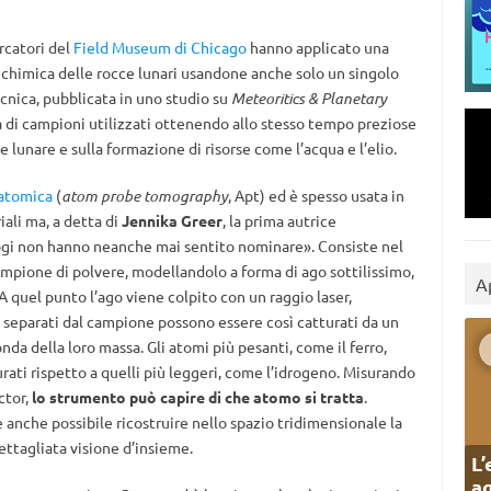
rcatori del
Field Museum di Chicago
hanno applicato una
 chimica delle rocce lunari usandone anche solo un singolo
ecnica, pubblicata in uno studio su
Meteoritics & Planetary
à di campioni utilizzati ottenendo allo stesso tempo preziose
e lunare e sulla formazione di risorse come l’acqua e l’elio.
 atomica
(
atom probe tomography
, Apt) ed è spesso usata in
iali ma, a detta di
Jennika Greer
, la prima autrice
logi non hanno neanche mai sentito nominare». Consiste nel
campione di polvere, modellandolo a forma di ago sottilissimo,
A
A quel punto l’ago viene colpito con un raggio laser,
 separati dal campione possono essere così catturati da un
conda della loro massa. Gli atomi più pesanti, come il ferro,
ati rispetto a quelli più leggeri, come l’idrogeno. Misurando
ctor,
lo strumento può capire di che atomo si tratta
.
è anche possibile ricostruire nello spazio tridimensionale la
ttagliata visione d’insieme.
L’
ag