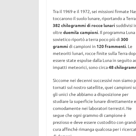
Tra il 1969 e il 1972, sei missioni firmate Na
toccarono il suolo lunare, riportando a Terra
382 chilogrammi di rocce lunari
suddivisi i
oltre
duemila campioni
. Il programma Luna
sovietico riportò a terra poco più di
300
grammi
di campioni in
120 frammenti
. Le
meteoriti lunari, rocce finite sulla Terra do
essere state espulse dalla Luna in seguito a
impatti meteorici, sono circa
48 chilogram
Siccome nei decenni successivi non siamo p
tornati sul nostro satellite, quei campioni 
gli unici che abbiamo a disposizione per
studiare la superficie lunare direttamente 
comodamente nei laboratori terrestri. Ne
segue che ogni grammo di campione è
prezioso e deve essere custodito con grand
cura affinché rimanga qualcosa per i ricerca