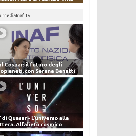
u MediaInaf Tv
l Cospar: il futuro degli
sopianeti, con Serena Benatti
’ di Quasar - L'universo alla
ettera. Alfabeto cosmico