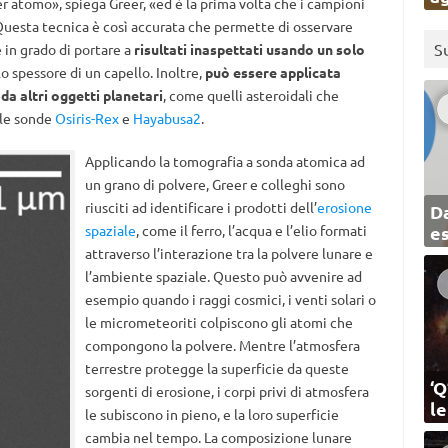
r atomo», spiega Greer, «ed è la prima volta che i campioni
 Questa tecnica è così accurata che permette di osservare
S
 in grado di portare a
risultati inaspettati usando un solo
o spessore di un capello. Inoltre,
può essere applicata
da altri oggetti planetari
, come quelli asteroidali che
lle sonde
Osiris-Rex
e
Hayabusa2
.
Applicando la tomografia a sonda atomica ad
un grano di polvere, Greer e colleghi sono
riusciti ad identificare i prodotti dell’
erosione
Da
spaziale
, come il ferro, l’acqua e l’elio formati
e
attraverso l’interazione tra la polvere lunare e
l’ambiente spaziale. Questo può avvenire ad
esempio quando i raggi cosmici, i venti solari o
le micrometeoriti colpiscono gli atomi che
compongono la polvere. Mentre l’atmosfera
terrestre protegge la superficie da queste
‘Q
sorgenti di erosione, i corpi privi di atmosfera
l
le subiscono in pieno, e la loro superficie
cambia nel tempo. La composizione lunare