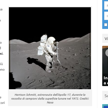
sa
n
V
po
d
mi
.
iù
sono
In
e
a 
Harrison Schmitt, astronauta dell’Apollo 17, durante la
S
e
raccolta di campioni dalla superficie lunare nel 1972. Crediti:
tori
Nasa