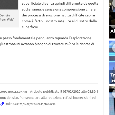
superficiale diventa quindi differente da quella
sotterranea, e senza una comprensione chiara
dei processi di erosione risulta difficile capire
 tramite
eer, Field
come è fatto il nostro satellite al di sotto della
superficie.
Al
un passo fondamentale per quanto riguarda l’esplorazione
 gli astronauti avranno bisogno di trovare
in loco
le risorse di
Tr
ne
,
Articolo pubblicato il
07/02/2020
alle
08:30
. I
LUNA
ROCCE LUNARI
del sito. Per segnalare alla redazione refusi, imprecisioni ed
BOOK
.
Doi:
10.20371/INAF/2724-2641/1684794